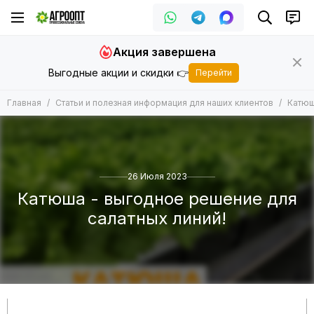
Акция завершена
Выгодные акции и скидки 👉
Перейти
Главная
Статьи и полезная информация для наших клиентов
Катюш
26 Июля 2023
Катюша - выгодное решение для
салатных линий!