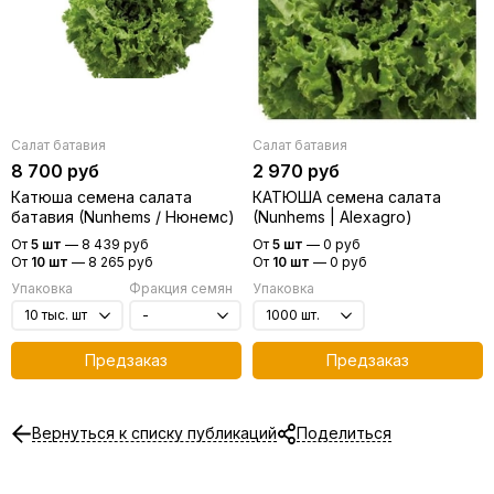
Салат батавия
Салат батавия
8 700 руб
2 970 руб
Катюша семена салата
КАТЮША семена салата
батавия (Nunhems / Нюнемс)
(Nunhems | Alexagro)
От
5 шт
—
8 439 руб
От
5 шт
—
0 руб
От
10 шт
—
8 265 руб
От
10 шт
—
0 руб
Упаковка
Фракция семян
Упаковка
Предзаказ
Предзаказ
Вернуться к списку публикаций
Поделиться