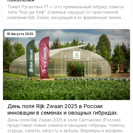
Томат Ругантино F1 — это премиальный гибрид томата
типа "Кор де бёф" (говяжье сердце) от престижной
компании Rijk Zwaan, входящий в их фирменную линейку
"Великолепный вкус". Этот томат — отличный выбор
для тепличных прои…
18 Августа 2025
День поля Rijk Zwaan 2025 в России:
инновации в семенах и овощных гибридах.
День поля Rijk Zwaan 2025 в селе Салтыково (Россия)
представил новые семена и овощные гибриды: томаты,
огурцы, салаты, капусту и арбузы. Фермеры и аграрии