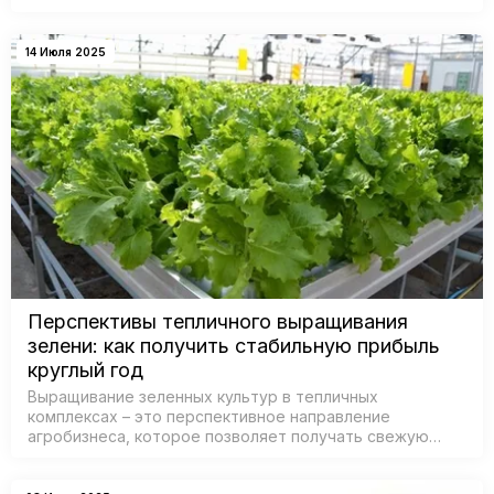
смогли оценить урожайность, устойчивость и качество
гибридов в полевых услови…
14 Июля 2025
Перспективы тепличного выращивания
зелени: как получить стабильную прибыль
круглый год
Выращивание зеленных культур в тепличных
комплексах – это перспективное направление
агробизнеса, которое позволяет получать свежую
продукцию круглый год. Agroopt-market.ru предлагает
вам рассмотреть возможности этого прибыльно…