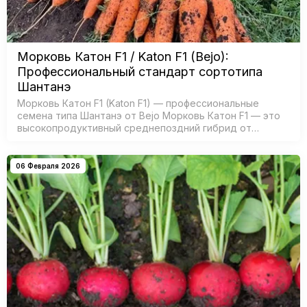
Морковь Катон F1 / Katon F1 (Bejo):
Профессиональный стандарт сортотипа
Шантанэ
Морковь Катон F1 (Katon F1) — профессиональные
семена типа Шантанэ от Bejo Морковь Катон F1 — это
высокопродуктивный среднепоздний гибрид от
голландской компании Bejo (Бейо), специально
разработанный для получения ста…
06 Февраля 2026