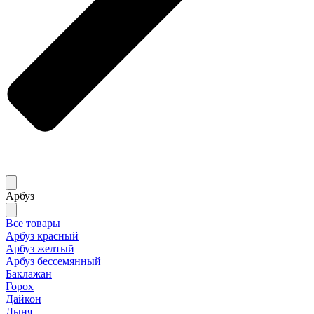
Арбуз
Все товары
Арбуз красный
Арбуз желтый
Арбуз бессемянный
Баклажан
Горох
Дайкон
Дыня