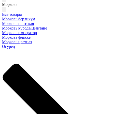
Морковь
Все товары
Морковь берликум
Морковь нантская
Морковь курода/Шантане
Морковь император
Морковь флакке
Морковь цветная
Огурец