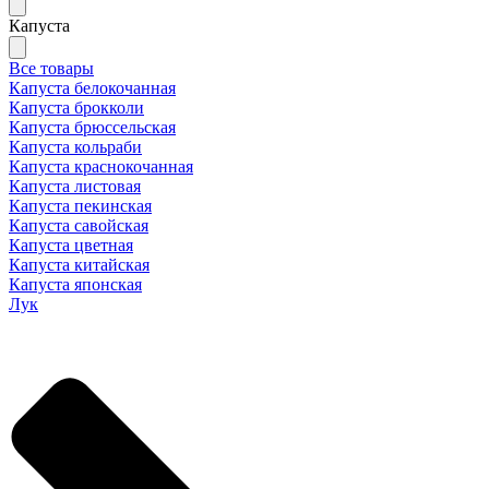
Капуста
Все товары
Капуста белокочанная
Капуста брокколи
Капуста брюссельская
Капуста кольраби
Капуста краснокочанная
Капуста листовая
Капуста пекинская
Капуста савойская
Капуста цветная
Капуста китайская
Капуста японская
Лук