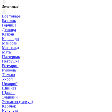
Зеленные
Все товары
Базилик
Горчица
Душица
Катран
Кориандр
Майоран
Мангольд
Мята
Пастернак
Петрушка
Розмарин
Руккола
Тимьян
Укроп
Цикорий
Шпинат
Щавель
Эндивий
Эстрагон (тархун)
Кабачок
Кукуруза