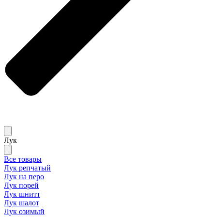
Лук
Все товары
Лук репчатый
Лук на перо
Лук порей
Лук шнитт
Лук шалот
Лук озимый