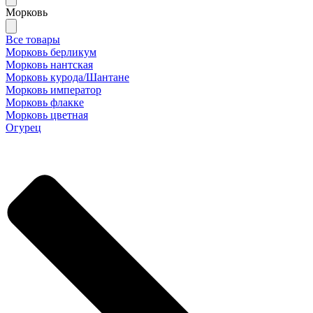
Морковь
Все товары
Морковь берликум
Морковь нантская
Морковь курода/Шантане
Морковь император
Морковь флакке
Морковь цветная
Огурец