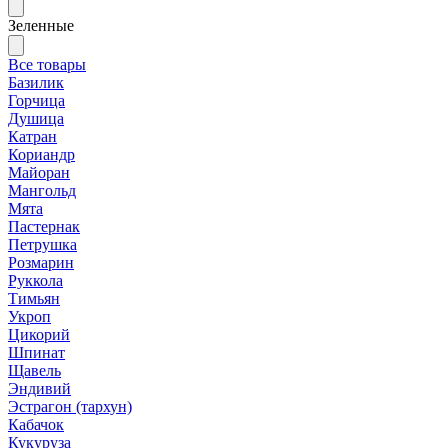
Зеленные
Все товары
Базилик
Горчица
Душица
Катран
Кориандр
Майоран
Мангольд
Мята
Пастернак
Петрушка
Розмарин
Руккола
Тимьян
Укроп
Цикорий
Шпинат
Щавель
Эндивий
Эстрагон (тархун)
Кабачок
Кукуруза