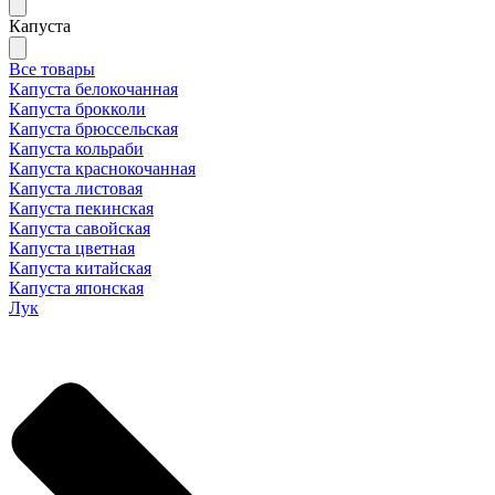
Капуста
Все товары
Капуста белокочанная
Капуста брокколи
Капуста брюссельская
Капуста кольраби
Капуста краснокочанная
Капуста листовая
Капуста пекинская
Капуста савойская
Капуста цветная
Капуста китайская
Капуста японская
Лук