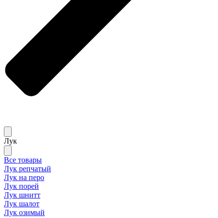
Лук
Все товары
Лук репчатый
Лук на перо
Лук порей
Лук шнитт
Лук шалот
Лук озимый