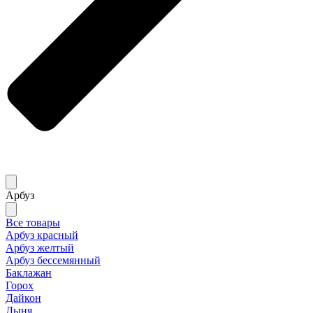
Арбуз
Все товары
Арбуз красный
Арбуз желтый
Арбуз бессемянный
Баклажан
Горох
Дайкон
Дыня