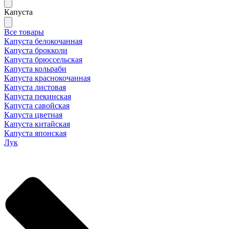
Капуста
Все товары
Капуста белокочанная
Капуста брокколи
Капуста брюссельская
Капуста кольраби
Капуста краснокочанная
Капуста листовая
Капуста пекинская
Капуста савойская
Капуста цветная
Капуста китайская
Капуста японская
Лук