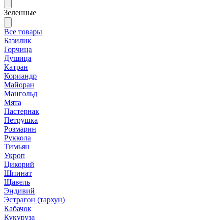
Зеленные
Все товары
Базилик
Горчица
Душица
Катран
Кориандр
Майоран
Мангольд
Мята
Пастернак
Петрушка
Розмарин
Руккола
Тимьян
Укроп
Цикорий
Шпинат
Щавель
Эндивий
Эстрагон (тархун)
Кабачок
Кукуруза