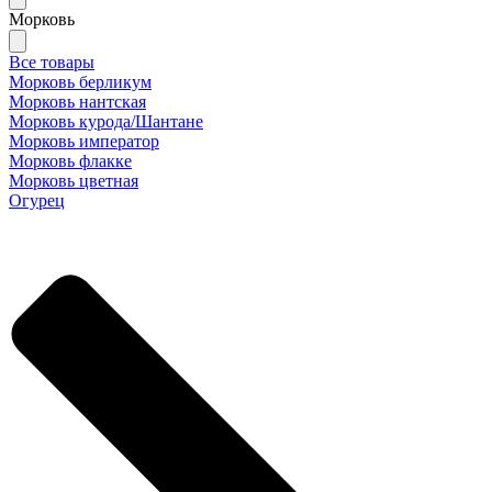
Морковь
Все товары
Морковь берликум
Морковь нантская
Морковь курода/Шантане
Морковь император
Морковь флакке
Морковь цветная
Огурец