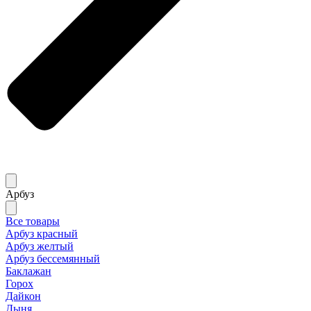
Арбуз
Все товары
Арбуз красный
Арбуз желтый
Арбуз бессемянный
Баклажан
Горох
Дайкон
Дыня