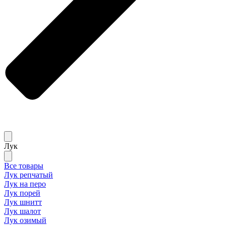
Лук
Все товары
Лук репчатый
Лук на перо
Лук порей
Лук шнитт
Лук шалот
Лук озимый