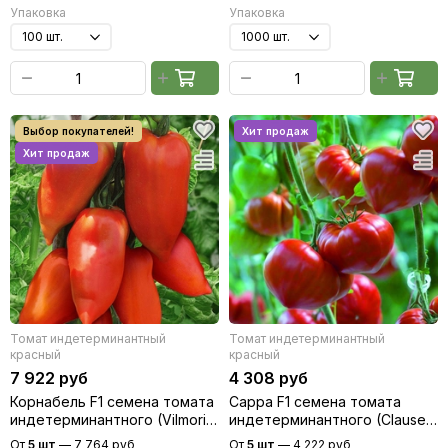
Упаковка
Упаковка
Томат индетерминантный
Томат индетерминантный
красный
красный
7 922 руб
4 308 руб
Корнабель F1 семена томата
Сарра F1 семена томата
индетерминантного (Vilmorin
индетерминантного (Clause /
/ Вильморин)
Клос)
От
5 шт
—
7 764 руб
От
5 шт
—
4 222 руб