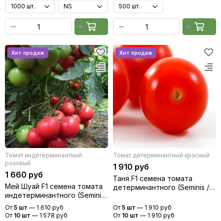
Томат индетерминантный
Томат детерминантный красный
розовый
1 910 руб
1 660 руб
Таня F1 семена томата
Мей Шуай F1 семена томата
детерминантного (Seminis /
индетерминантного (Seminis
Семинис)
/ Семинис)
От
5 шт
—
1 610 руб
От
5 шт
—
1 910 руб
От
10 шт
—
1 578 руб
От
10 шт
—
1 910 руб