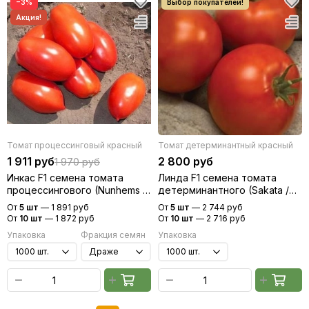
−3%
Томат процессинговый красный
Томат детерминантный красный
1 911 руб
2 800 руб
1 970 руб
Инкас F1 семена томата
Линда F1 семена томата
процессингового (Nunhems /
детерминантного (Sakata /
Нюнемс)
Саката)
От
5 шт
—
1 891 руб
От
5 шт
—
2 744 руб
От
10 шт
—
1 872 руб
От
10 шт
—
2 716 руб
Упаковка
Фракция семян
Упаковка