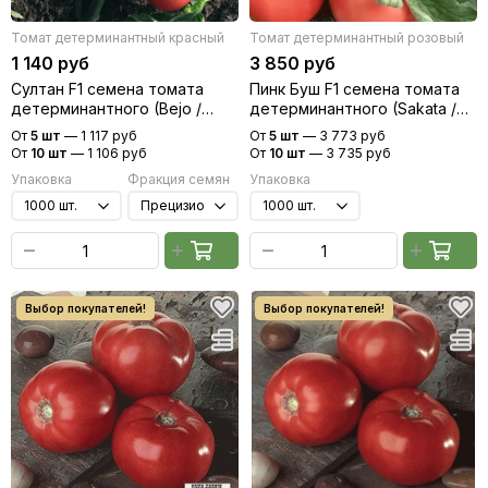
Томат детерминантный красный
Томат детерминантный розовый
1 140 руб
3 850 руб
Султан F1 семена томата
Пинк Буш F1 семена томата
детерминантного (Bejo /
детерминантного (Sakata /
Бейо)
Саката)
От
5 шт
—
1 117 руб
От
5 шт
—
3 773 руб
От
10 шт
—
1 106 руб
От
10 шт
—
3 735 руб
Упаковка
Фракция семян
Упаковка