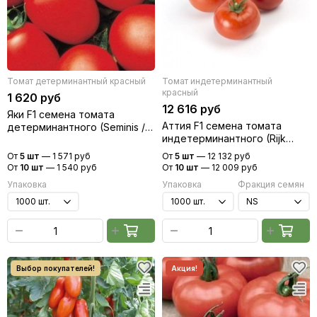
Томат детерминантный красный
Томат индетерминантный
красный
1 620 руб
12 616 руб
Яки F1 семена томата
Аттия F1 семена томата
детерминантного (Seminis /
индетерминантного (Rijk
Семинис)
Zwaan / Райк Цваан)
От
5 шт
—
1 571 руб
От
5 шт
—
12 132 руб
От
10 шт
—
1 540 руб
От
10 шт
—
12 009 руб
Упаковка
Упаковка
Фракция семян