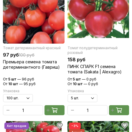
Томат детерминантный красный
Томат полудетерминантный
розовый
97 руб
100 руб
158 руб
Премьера семена томата
ПИНК СПАРК F1 семена
детерминантного (Гавриш)
томата (Sakata | Alexagro)
От
5 шт
—
96 руб
От
5 шт
—
0 руб
От
10 шт
—
95 руб
От
10 шт
—
0 руб
Упаковка
Упаковка
−3%