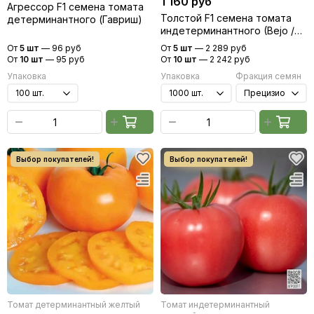
1 160 руб
Агрессор F1 семена томата
Толстой F1 семена томата
детерминантного (Гавриш)
индетерминантного (Bejo /
Бейо)
От
5 шт
—
96 руб
От
5 шт
—
2 289 руб
От
10 шт
—
95 руб
От
10 шт
—
2 242 руб
Упаковка
Упаковка
Фракция семян
Томат детерминантный желтый
Томат индетерминантный