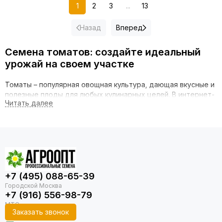
1
2
3
...
13
Назад
Вперед
Семена томатов: создайте идеальный
урожай на своем участке
Томаты – популярная овощная культура, дающая вкусные и
полезные плоды для любых кулинарных целей. В интернет-
магазине Агроопт представлен широкий ассортимент
семян томатов различных типов и назначения.
Преимущества семян томатов от
Агроопт
Высокое качество
. Предлагаем семена с
+7 (495) 088-65-39
подтвержденной всхожестью и устойчивостью к
основным заболеваниям.
+7 (916) 556-98-79
Большой выбор сортов
. В каталоге есть
детерминантные и индетерминантные, ранние и
Заказать звонок
поздние сорта, томаты для салатов и консервирования.