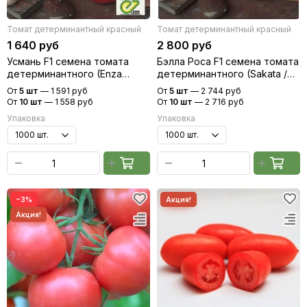
Томат детерминантный красный
Томат детерминантный красный
1 640 руб
2 800 руб
Усмань F1 семена томата
Бэлла Роса F1 семена томата
детерминантного (Enza
детерминантного (Sakata /
Zaden / Энза Заден)
Саката)
От
5 шт
—
1 591 руб
От
5 шт
—
2 744 руб
От
10 шт
—
1 558 руб
От
10 шт
—
2 716 руб
Упаковка
Упаковка
−3%