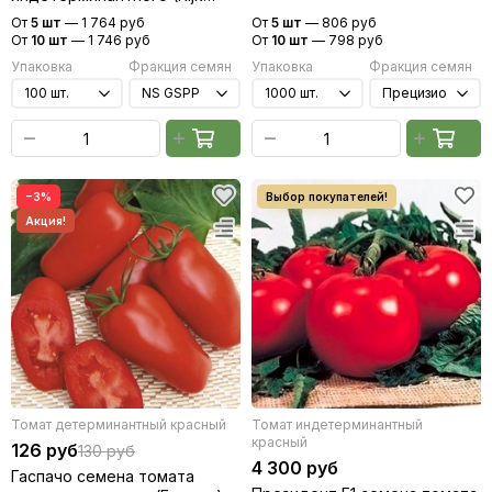
Zwaan / Райк Цваан)
От
5 шт
—
1 764 руб
От
5 шт
—
806 руб
От
10 шт
—
1 746 руб
От
10 шт
—
798 руб
Упаковка
Фракция семян
Упаковка
Фракция семян
−3%
Томат детерминантный красный
Томат индетерминантный
красный
126 руб
130 руб
4 300 руб
Гаспачо семена томата