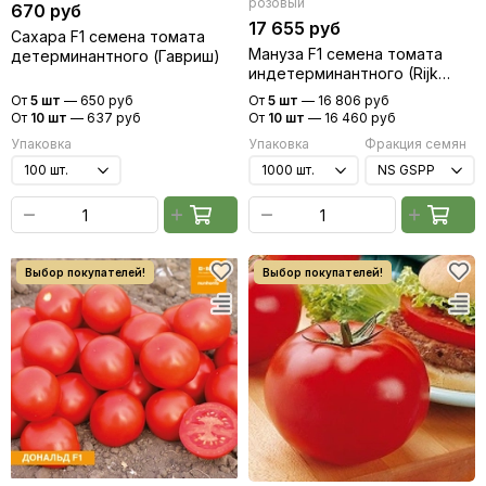
розовый
670 руб
17 655 руб
Сахара F1 семена томата
Мануза F1 семена томата
детерминантного (Гавриш)
индетерминантного (Rijk
Zwaan / Райк Цваан)
От
5 шт
—
650 руб
От
5 шт
—
16 806 руб
От
10 шт
—
637 руб
От
10 шт
—
16 460 руб
Упаковка
Упаковка
Фракция семян