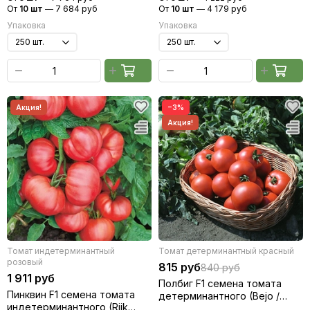
От
10 шт
—
7 684 руб
От
10 шт
—
4 179 руб
Упаковка
Упаковка
−3%
Томат индетерминантный
Томат детерминантный красный
розовый
815 руб
840 руб
1 911 руб
Полбиг F1 семена томата
Пинквин F1 семена томата
детерминантного (Bejo /
индетерминантного (Rijk
Бейо)