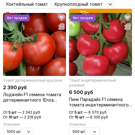
Коктейльный томат
Крупноплодный томат
Редис
Редька
Фильтр товаров
Салат
Свекла
Сельдерей
Спаржа
Томат
Тыква
Земляника
Микрозелень - семена для проращивания
Фасоль
Томат детерминантный красный
Томат индетерминантный
Фенхель
розовый
2 390 руб
6 500 руб
Лоджейн F1 семена томата
Пинк Парадайз F1 семена
детерминантного (Enza
томата индетерминантного
Zaden / Энза Заден)
(Sakata / Саката)
От
5 шт
—
2 342 руб
От
5 шт
—
6 370 руб
От
10 шт
—
2 318 руб
От
10 шт
—
6 305 руб
Упаковка
Упаковка