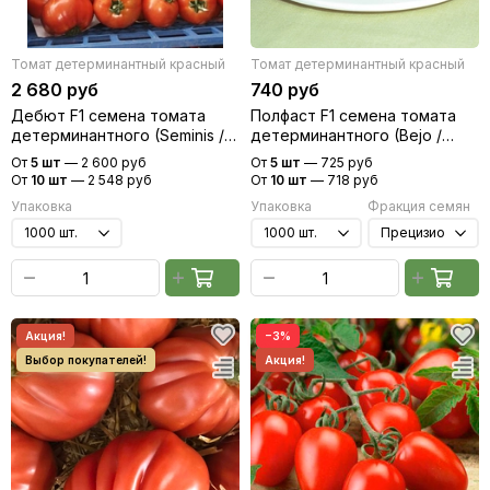
Томат детерминантный красный
Томат детерминантный красный
2 680 руб
740 руб
Дебют F1 семена томата
Полфаст F1 семена томата
детерминантного (Seminis /
детерминантного (Bejo /
Семинис)
Бейо)
От
5 шт
—
2 600 руб
От
5 шт
—
725 руб
От
10 шт
—
2 548 руб
От
10 шт
—
718 руб
Упаковка
Упаковка
Фракция семян
−3%