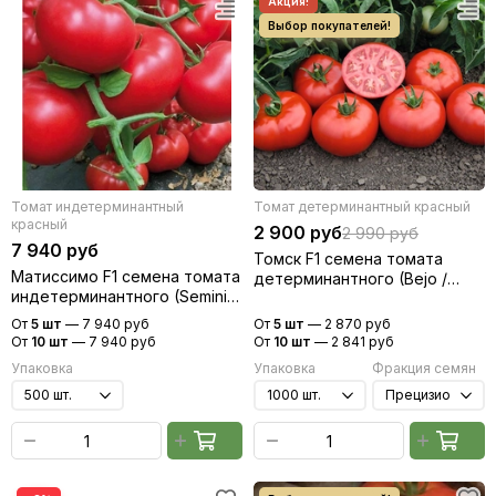
Томат индетерминантный
Томат детерминантный красный
красный
2 900 руб
2 990 руб
7 940 руб
Томск F1 семена томата
Матиссимо F1 семена томата
детерминантного (Bejo /
индетерминантного (Seminis
Бейо)
/ Семинис)
От
5 шт
—
7 940 руб
От
5 шт
—
2 870 руб
От
10 шт
—
7 940 руб
От
10 шт
—
2 841 руб
Упаковка
Упаковка
Фракция семян