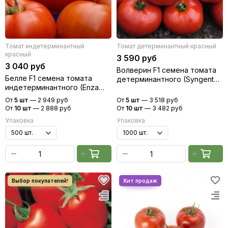
Томат индетерминантный
Томат детерминантный красный
красный
3 590 руб
3 040 руб
Волверин F1 семена томата
Белле F1 семена томата
детерминантного (Syngenta /
индетерминантного (Enza
Сингента)
Zaden / Энза Заден)
От
5 шт
—
2 949 руб
От
5 шт
—
3 518 руб
От
10 шт
—
2 888 руб
От
10 шт
—
3 482 руб
Упаковка
Упаковка