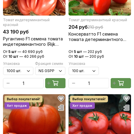
Томат индетерминантный
Томат детерминантный красный
красный
204 руб
210 руб
43 190 руб
Консерватто F1 семена
Ругантино F1 семена томата
томата детерминантного
индетерминантного (Rijk
(Гавриш)
Zwaan / Райк Цваан)
От
5 шт
—
40 690 руб
От
5 шт
—
202 руб
От
10 шт
—
40 266 руб
От
10 шт
—
200 руб
Упаковка
Фракция семян
Упаковка