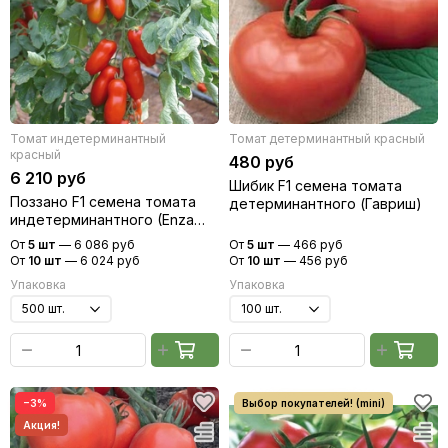
Томат индетерминантный
Томат детерминантный красный
красный
480 руб
6 210 руб
Шибик F1 семена томата
Поззано F1 семена томата
детерминантного (Гавриш)
индетерминантного (Enza
Zaden / Энза Заден)
От
5 шт
—
6 086 руб
От
5 шт
—
466 руб
От
10 шт
—
6 024 руб
От
10 шт
—
456 руб
Упаковка
Упаковка
−3%