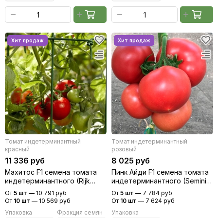
Томат индетерминантный
Томат индетерминантный
красный
розовый
11 336 руб
8 025 руб
Махитос F1 семена томата
Пинк Айди F1 семена томата
индетерминантного (Rijk
индетерминантного (Seminis
Zwaan / Райк Цваан)
/ Семинис)
От
5 шт
—
10 791 руб
От
5 шт
—
7 784 руб
От
10 шт
—
10 569 руб
От
10 шт
—
7 624 руб
Упаковка
Фракция семян
Упаковка