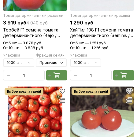
Томат детерминантный розовый
Томат детерминантный красный
3 919 руб
1 290 руб
4 040 руб
Торбей F1 семена томата
ХайПил 108 F1 семена томата
детерминантного (Bejo /
детерминантного (Seminis /
Бейо)
Семинис)
От
5 шт
—
3 878 руб
От
5 шт
—
1 251 руб
От
10 шт
—
3 838 руб
От
10 шт
—
1 226 руб
Упаковка
Фракция семян
Упаковка