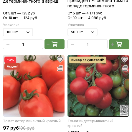
Президент F1 семена томата
детерминантного (Гавриш)
полудетерминантного
(Seminis / Семинис)
От
5 шт
—
125 руб
От
5 шт
—
4 171 руб
От
10 шт
—
124 руб
От
10 шт
—
4 088 руб
Упаковка
Упаковка
−3%
Томат детерминантный красный
Томат индетерминантный
красный
97 руб
100 руб