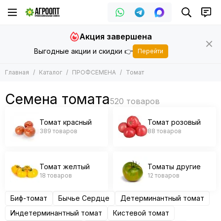
ПРОФСЕМЕНА
Томат
Акция завершена
Все товары
Все товары
Выгодные акции и скидки 👉
Перейти
Арбуз
Томат красный
Баклажан
Томат розовый
Главная
Каталог
ПРОФСЕМЕНА
Томат
Горох
Томат желтый
Дайкон
Томаты другие
Семена томата
Дыня
Зеленные
Томат красный
Томат розовый
Кабачок
389 товаров
88 товаров
Кукуруза
Капуста
Лук
Томат желтый
Томаты другие
Морковь
18 товаров
12 товаров
Огурец
Патиссон
Биф-томат
Бычье Сердце
Детерминантный томат
Перец
Индетерминантный томат
Кистевой томат
Подвой