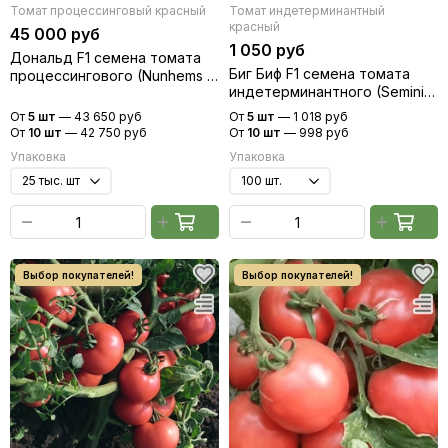
Томат процессинговый красный
Томат индетерминантный
красный
45 000 руб
1 050 руб
Дональд F1 семена томата
Биг Биф F1 семена томата
процессингового (Nunhems /
индетерминантного (Seminis
Нюнемс)
/ Семинис)
От
5 шт
—
43 650 руб
От
5 шт
—
1 018 руб
От
10 шт
—
42 750 руб
От
10 шт
—
998 руб
Упаковка
Упаковка