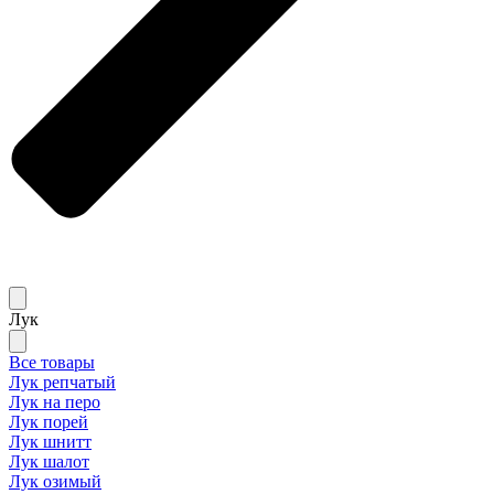
Лук
Все товары
Лук репчатый
Лук на перо
Лук порей
Лук шнитт
Лук шалот
Лук озимый