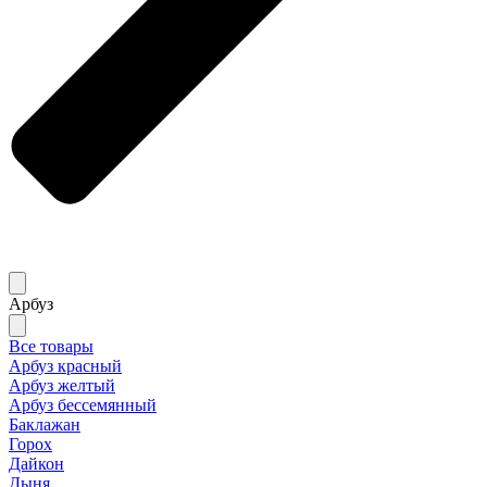
Арбуз
Все товары
Арбуз красный
Арбуз желтый
Арбуз бессемянный
Баклажан
Горох
Дайкон
Дыня