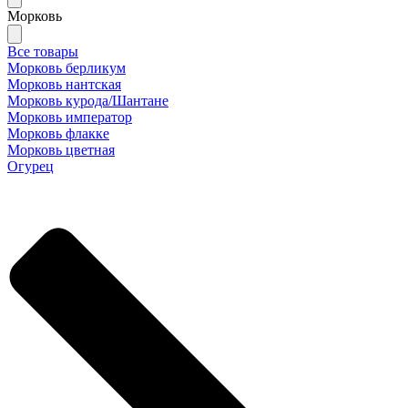
Морковь
Все товары
Морковь берликум
Морковь нантская
Морковь курода/Шантане
Морковь император
Морковь флакке
Морковь цветная
Огурец