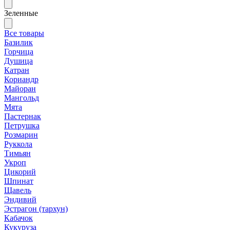
Зеленные
Все товары
Базилик
Горчица
Душица
Катран
Кориандр
Майоран
Мангольд
Мята
Пастернак
Петрушка
Розмарин
Руккола
Тимьян
Укроп
Цикорий
Шпинат
Щавель
Эндивий
Эстрагон (тархун)
Кабачок
Кукуруза