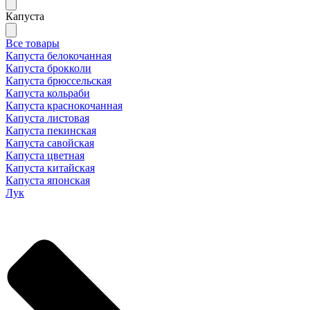
Капуста
Все товары
Капуста белокочанная
Капуста брокколи
Капуста брюссельская
Капуста кольраби
Капуста краснокочанная
Капуста листовая
Капуста пекинская
Капуста савойская
Капуста цветная
Капуста китайская
Капуста японская
Лук