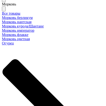
Морковь
Все товары
Морковь берликум
Морковь нантская
Морковь курода/Шантане
Морковь император
Морковь флакке
Морковь цветная
Огурец