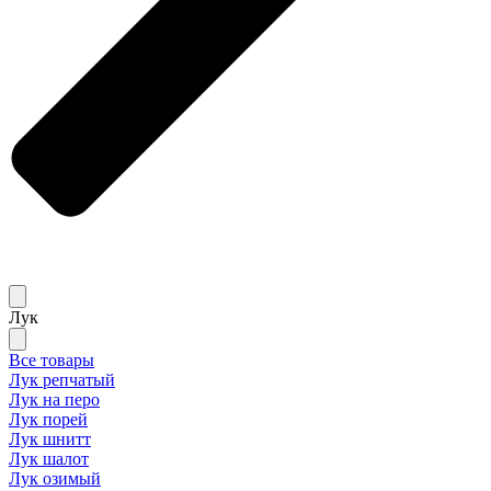
Лук
Все товары
Лук репчатый
Лук на перо
Лук порей
Лук шнитт
Лук шалот
Лук озимый