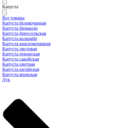
Капуста
Все товары
Капуста белокочанная
Капуста брокколи
Капуста брюссельская
Капуста кольраби
Капуста краснокочанная
Капуста листовая
Капуста пекинская
Капуста савойская
Капуста цветная
Капуста китайская
Капуста японская
Лук