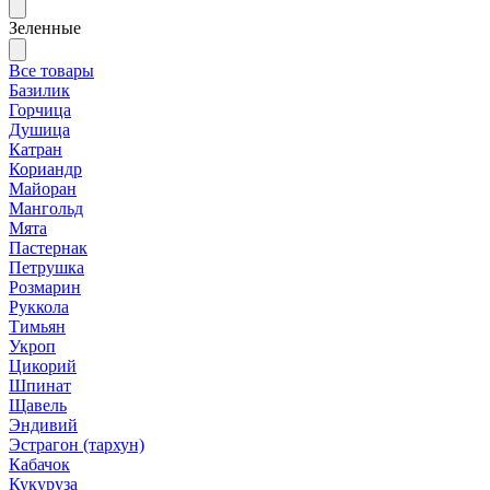
Зеленные
Все товары
Базилик
Горчица
Душица
Катран
Кориандр
Майоран
Мангольд
Мята
Пастернак
Петрушка
Розмарин
Руккола
Тимьян
Укроп
Цикорий
Шпинат
Щавель
Эндивий
Эстрагон (тархун)
Кабачок
Кукуруза