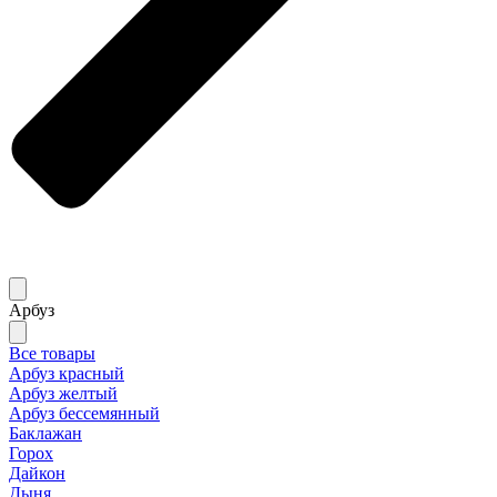
Арбуз
Все товары
Арбуз красный
Арбуз желтый
Арбуз бессемянный
Баклажан
Горох
Дайкон
Дыня