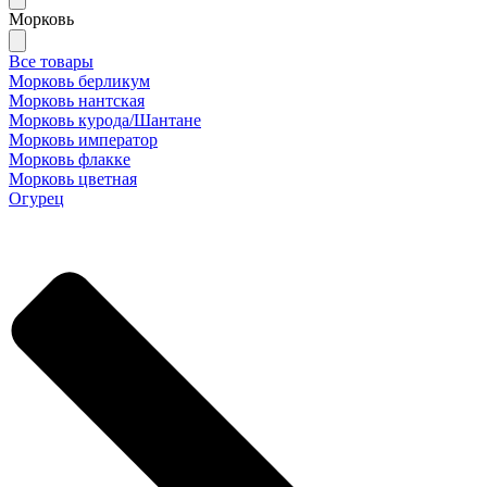
Морковь
Все товары
Морковь берликум
Морковь нантская
Морковь курода/Шантане
Морковь император
Морковь флакке
Морковь цветная
Огурец