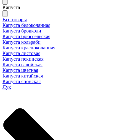
Капуста
Все товары
Капуста белокочанная
Капуста брокколи
Капуста брюссельская
Капуста кольраби
Капуста краснокочанная
Капуста листовая
Капуста пекинская
Капуста савойская
Капуста цветная
Капуста китайская
Капуста японская
Лук