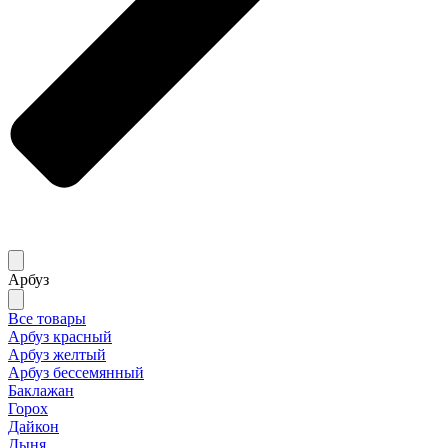
Арбуз
Все товары
Арбуз красный
Арбуз желтый
Арбуз бессемянный
Баклажан
Горох
Дайкон
Дыня