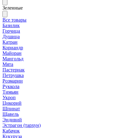
Зеленные
Все товары
Базилик
Горчица
Душица
Катран
Кориандр
Майоран
Мангольд
Мята
Пастернак
Петрушка
Розмарин
Руккола
Тимьян
Укроп
Цикорий
Шпинат
Щавель
Эндивий
Эстрагон (тархун)
Кабачок
Кукуруза