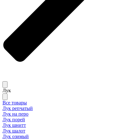
Лук
Все товары
Лук репчатый
Лук на перо
Лук порей
Лук шнитт
Лук шалот
Лук озимый