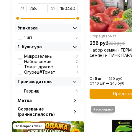
от
до
Упаковка
Огурец#Томат
1 шт
5
258 руб
298 руб
1. Культура
Набор семян - ГЕРМА
семян) и ПИНК ПАРА
Микрозелень
3
семян)
Набор семян
2
Томат другие
1
Огурец#Томат
1
От
5 шт
—
250 руб
Производитель
От
10 шт
—
245 руб
Гавриш
6
Предзак
Метка
Созревание
(раннеспелость)
17 Февраля 2026