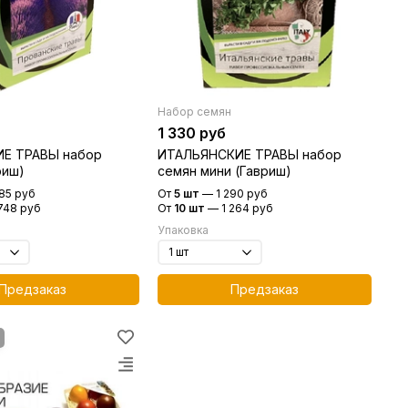
Набор семян
1 330 руб
Е ТРАВЫ набор
ИТАЛЬЯНСКИЕ ТРАВЫ набор
риш)
семян мини (Гавриш)
785 руб
От
5 шт
—
1 290 руб
 748 руб
От
10 шт
—
1 264 руб
Упаковка
Предзаказ
Предзаказ