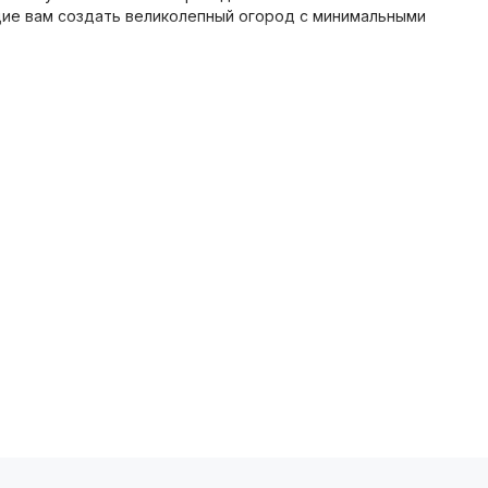
ие вам создать великолепный огород с минимальными
озволяет вам экспериментировать и наслаждаться
ючающие овощи, зелень, цветы и многое другое.
жность сэкономить. Это выгодный вариант для тех, кто
о гарантирует их высокую всхожесть и отличный урожай.
растениями.
е очень просто. Выберите понравившийся набор,
нашем каталоге представлены подробные описания