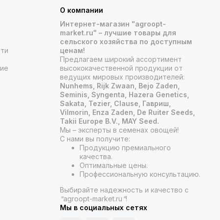
!
О компании
Интернет-магазин "agroopt-
ую доставку, чтобы вы могли начать свой
market.ru" – лучшие товары для
сельского хозяйства по доступным
сти
ценам!
жаем и яркими цветами!
Предлагаем широкий ассортимент
ние
высококачественной продукции от
ведущих мировых производителей:
Nunhems, Rijk Zwaan, Bejo Zaden,
Seminis, Syngenta, Hazera Genetics,
Sakata, Tezier, Clause, Гавриш,
Vilmorin, Enza Zaden, De Ruiter Seeds,
Takii Europe B.V., MAY Seed.
Мы – эксперты в семенах овощей!
С нами вы получите:
Продукцию премиального
качества.
Оптимальные цены.
Профессиональную консультацию.
Выбирайте надежность и качество с
"
agroopt-market.ru
"
!
Мы в социальных сетях