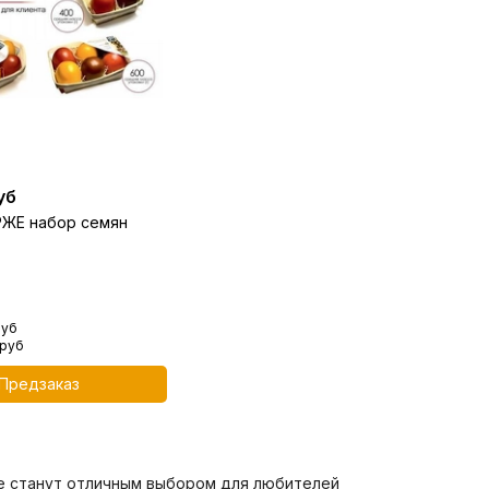
е
уб
РЖЕ набор семян
руб
 руб
Предзаказ
е станут отличным выбором для любителей