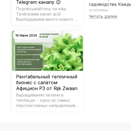
Telegram каналу 😉
садоводства. Кажд
Подписывайтесь на наш
усилиями.
Телеграмм канал 🙏😉
Выкладываем много нового и
Преимущества 
интересного, также
информацию о свежих
Разнообразие к
поступлениях)
16 Июля 2025
разнообразием в
Удобство и эко
хочет попробоват
Качество семян
Мы заботимся о 
Рентабельный тепличный
бизнес с салатом
Простота в зака
Афицион РЗ от Rijk Zwaan
добавьте его в к
Выращивание зелени в
теплицах – одно из самых
Как выбрать н
перспективных направлений
современного сельского
хозяйства. Особенно
При выборе набора 
привлекательно выглядит
каждого набора, чт
производство салатов в