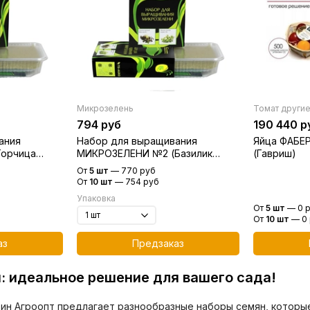
Микрозелень
Томат други
794 руб
190 440 р
ания
Набор для выращивания
Яйца ФАБЕ
Горчица
МИКРОЗЕЛЕНИ №2 (Базилик
(Гавриш)
ресс-салат)
лиловый+Мицуна зеленая)
От
5 шт
—
770 руб
(Гавриш)
От
10 шт
—
754 руб
Упаковка
От
5 шт
—
0 
От
10 шт
—
0
аз
Предзаказ
: идеальное решение для вашего сада!
ин Агроопт предлагает разнообразные наборы семян, которы