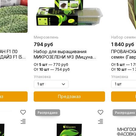
Микрозелень
Набор семян
794 руб
1 840 руб
Н F1 (10
Набор для выращивания
ПРОВАНСКИ
ДАЙЗ F1 (5
МИКРОЗЕЛЕНИ №3 (Мицуна
семян (Гав
красная+Руккола) (Гавриш)
От
5 шт
—
770 руб
От
5 шт
—
1 
От
10 шт
—
754 руб
От
10 шт
—
1
Упаковка
Упаковка
аз
Предзаказ