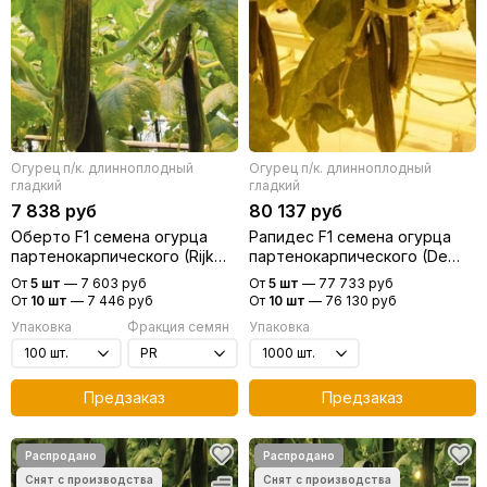
Огурец п/к. длинноплодный
Огурец п/к. длинноплодный
гладкий
гладкий
7 838 руб
80 137 руб
Оберто F1 семена огурца
Рапидес F1 семена огурца
партенокарпического (Rijk
партенокарпического (De
Zwaan / Райк Цваан)
Ruiter Seeds / Де Ройтер
От
5 шт
—
7 603 руб
От
5 шт
—
77 733 руб
Сидс)
От
10 шт
—
7 446 руб
От
10 шт
—
76 130 руб
Упаковка
Фракция семян
Упаковка
Предзаказ
Предзаказ