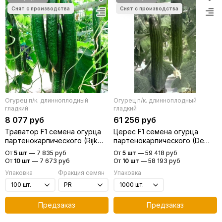
Огурец п/к. длинноплодный
Огурец п/к. длинноплодный
гладкий
гладкий
8 077 руб
61 256 руб
Траватор F1 семена огурца
Церес F1 семена огурца
партенокарпического (Rijk
партенокарпического (De
Zwaan / Райк Цваан)
Ruiter Seeds / Де Ройтер
От
5 шт
—
7 835 руб
От
5 шт
—
59 418 руб
Сидс)
От
10 шт
—
7 673 руб
От
10 шт
—
58 193 руб
Упаковка
Фракция семян
Упаковка
Предзаказ
Предзаказ