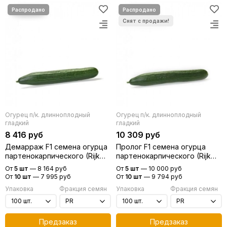
Огурец п/к. длинноплодный
Огурец п/к. длинноплодный
гладкий
гладкий
8 416 руб
10 309 руб
Демарраж F1 семена огурца
Пролог F1 семена огурца
партенокарпического (Rijk
партенокарпического (Rijk
Zwaan / Райк Цваан)
Zwaan / Райк Цваан)
От
5 шт
—
8 164 руб
От
5 шт
—
10 000 руб
От
10 шт
—
7 995 руб
От
10 шт
—
9 794 руб
Упаковка
Фракция семян
Упаковка
Фракция семян
Предзаказ
Предзаказ