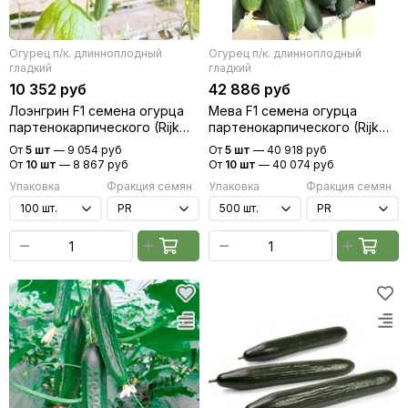
Редис
Редька
Огурец п/к. длинноплодный
Огурец п/к. длинноплодный
Салат
гладкий
гладкий
Свекла
10 352 руб
42 886 руб
Сельдерей
Лоэнгрин F1 семена огурца
Мева F1 семена огурца
Спаржа
партенокарпического (Rijk
партенокарпического (Rijk
Zwaan / Райк Цваан)
Zwaan / Райк Цваан)
Томат
От
5 шт
—
9 054 руб
От
5 шт
—
40 918 руб
От
10 шт
—
8 867 руб
От
10 шт
—
40 074 руб
Тыква
Упаковка
Фракция семян
Упаковка
Фракция семян
Земляника
Микрозелень - семена для проращивания
Фасоль
Фенхель