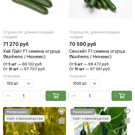
Огурец п/к. длинноплодный
Огурец п/к. длинноплодный
гладкий
гладкий
71 270 руб
70 590 руб
Хай Лайт F1 семена огурца
Сенсейт F1 семена огурца
(Nunhems / Нюнемс)
(Nunhems / Нюнемс)
От
5 шт
—
69 132 руб
От
5 шт
—
68 472 руб
От
10 шт
—
67 707 руб
От
10 шт
—
67 061 руб
Упаковка
Упаковка