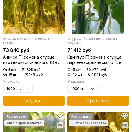
Огурец п/к. длинноплодный
Огурец п/к. длинноплодный
гладкий
гладкий
73 840 руб
71 412 руб
Анниса F1 семена огурца
Квинтус F1 семена огурца
партенокарпического (De
партенокарпического (De
Ruiter Seeds / Де Ройтер
Ruiter Seeds / Де Ройтер
От
5 шт
—
71 625 руб
От
5 шт
—
69 270 руб
Сидс)
Сидс)
От
10 шт
—
70 148 руб
От
10 шт
—
67 841 руб
Упаковка
Упаковка
Предзаказ
Предзаказ