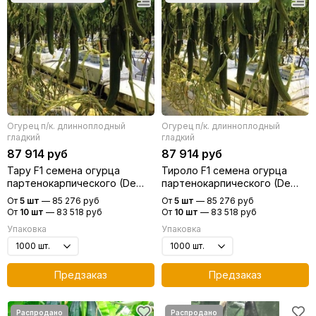
Огурец п/к. длинноплодный
Огурец п/к. длинноплодный
гладкий
гладкий
87 914 руб
87 914 руб
Тару F1 семена огурца
Тироло F1 семена огурца
партенокарпического (De
партенокарпического (De
Ruiter Seeds / Де Ройтер
Ruiter Seeds / Де Ройтер
От
5 шт
—
85 276 руб
От
5 шт
—
85 276 руб
Сидс)
Сидс)
От
10 шт
—
83 518 руб
От
10 шт
—
83 518 руб
Упаковка
Упаковка
Предзаказ
Предзаказ