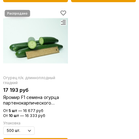
Огурец п/к. длинноплодный
гладкий
17 193 руб
Яромир F1 семена огурца
партенокарпического
(Гавриш)
От
5 шт
—
16 677 руб
От
10 шт
—
16 333 руб
Упаковка