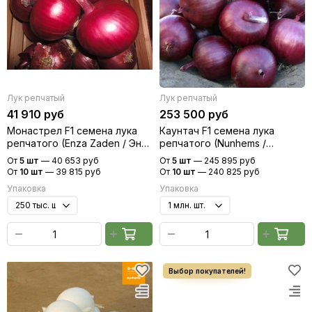
Лук репчатый
Лук репчатый
41 910 руб
253 500 руб
Монастрел F1 семена лука
Каунтач F1 семена лука
репчатого (Enza Zaden / Энза
репчатого (Nunhems /
Заден)
Нюнемс)
От
5 шт
—
40 653 руб
От
5 шт
—
245 895 руб
От
10 шт
—
39 815 руб
От
10 шт
—
240 825 руб
Упаковка
Упаковка