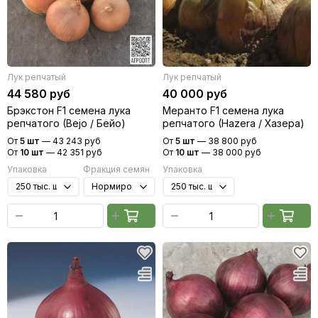
Лук репчатый
Лук репчатый
44 580 руб
40 000 руб
Брэкстон F1 семена лука
Меранто F1 семена лука
репчатого (Bejo / Бейо)
репчатого (Hazera / Хазера)
От
5 шт
—
43 243 руб
От
5 шт
—
38 800 руб
От
10 шт
—
42 351 руб
От
10 шт
—
38 000 руб
Упаковка
Фракция семян
Упаковка