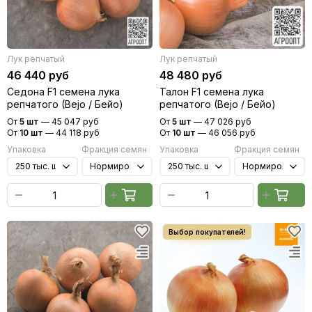
Лук репчатый
Лук репчатый
46 440 руб
48 480 руб
Седона F1 семена лука
Талон F1 семена лука
репчатого (Bejo / Бейо)
репчатого (Bejo / Бейо)
От
5 шт
—
45 047 руб
От
5 шт
—
47 026 руб
От
10 шт
—
44 118 руб
От
10 шт
—
46 056 руб
Упаковка
Фракция семян
Упаковка
Фракция семян