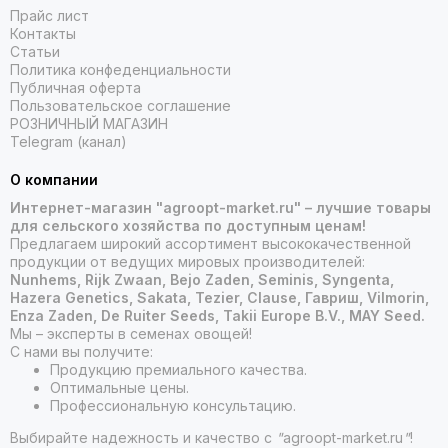
Прайс лист
Репчатый лук относится к многолетним травянистым
Контакты
растениям семейства Луковые и является самой
Статьи
Политика конфеденциальности
популярной овощной культурой. В выращивании лук не
Публичная оферта
прихотлив, а самое главное, употреблять в пищу его
Пользовательское соглашение
можно круглый год.
РОЗНИЧНЫЙ МАГАЗИН
Telegram (канал)
Популярные сорта
О компании
Эксибишен
. Профессиональный сорт семян позволяет
Интернет-магазин "agroopt-market.ru" – лучшие товары
выращивать очень крупные плоды. Репчатый лук
для сельского хозяйства по доступным ценам!
отличается сладким и сочным вкусом, очень легко
Предлагаем широкий ассортимент высококачественной
очищается от шелухи.
продукции от ведущих мировых производителей:
Nunhems, Rijk Zwaan, Bejo Zaden, Seminis, Syngenta,
Банко
. Гибрид очень долго хранится, неприхотлив в
Hazera Genetics, Sakata, Tezier, Clause, Гавриш, Vilmorin,
уходе. Луковицы вырастают крупные с красивым
Enza Zaden, De Ruiter Seeds, Takii Europe B.V., MAY Seed.
внешним видом. Сорт считается самым
Мы – эксперты в семенах овощей!
распространённым среди остальных.
С нами вы получите:
Кэнди
. Ранний и высокопродуктивный сорт семян
Продукцию премиального качества.
репчатого лука. Сладкий и очень вкусный, он прекрасно
Оптимальные цены.
подходит для употребления в салатах. За один сезон
Профессиональную консультацию.
может сформировать луковицу до 900 г.
Выбирайте надежность и качество с
"
agroopt-market.ru
"
!