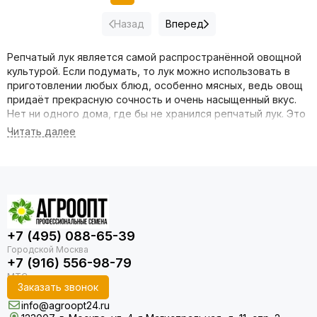
Назад
Вперед
Репчатый лук является самой распространённой овощной
культурой. Если подумать, то лук можно использовать в
приготовлении любых блюд, особенно мясных, ведь овощ
придаёт прекрасную сочность и очень насыщенный вкус.
Нет ни одного дома, где бы не хранился репчатый лук. Это
значит, что при выращивании культуры нужно выбирать
только самые лучшие семена лука репчатого и потом
наслаждаться его отличным вкусом.
В компании «Агроопт» вы можете купить семена лука
репчатого оптом и всегда иметь большой плодовитый
урожай, ведь такого овоща точно много не будет.
+7 (495) 088-65-39
Самый главный вопрос, чем мы лучше
других компаний?
+7 (916) 556-98-79
Заказать звонок
Посмотрите сами и убедитесь:
info@agroopt24.ru