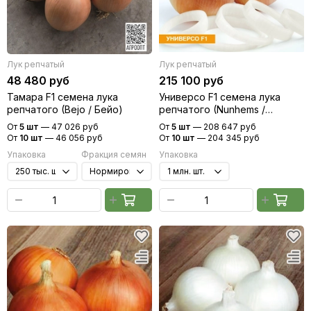
Лук репчатый
Лук репчатый
48 480 руб
215 100 руб
Тамара F1 семена лука
Универсо F1 семена лука
репчатого (Bejo / Бейо)
репчатого (Nunhems /
Нюнемс)
От
5 шт
—
47 026 руб
От
5 шт
—
208 647 руб
От
10 шт
—
46 056 руб
От
10 шт
—
204 345 руб
Упаковка
Фракция семян
Упаковка