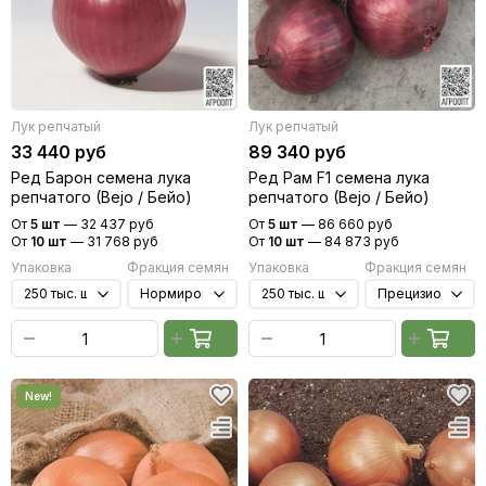
Лук репчатый
Лук репчатый
33 440 руб
89 340 руб
Ред Барон семена лука
Ред Рам F1 семена лука
репчатого (Bejo / Бейо)
репчатого (Bejo / Бейо)
От
5 шт
—
32 437 руб
От
5 шт
—
86 660 руб
От
10 шт
—
31 768 руб
От
10 шт
—
84 873 руб
Упаковка
Фракция семян
Упаковка
Фракция семян