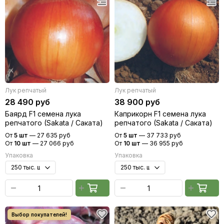
Лук репчатый
Лук репчатый
28 490 руб
38 900 руб
Баярд F1 семена лука
Каприкорн F1 семена лука
репчатого (Sakata / Саката)
репчатого (Sakata / Саката)
От
5 шт
—
27 635 руб
От
5 шт
—
37 733 руб
От
10 шт
—
27 066 руб
От
10 шт
—
36 955 руб
Упаковка
Упаковка