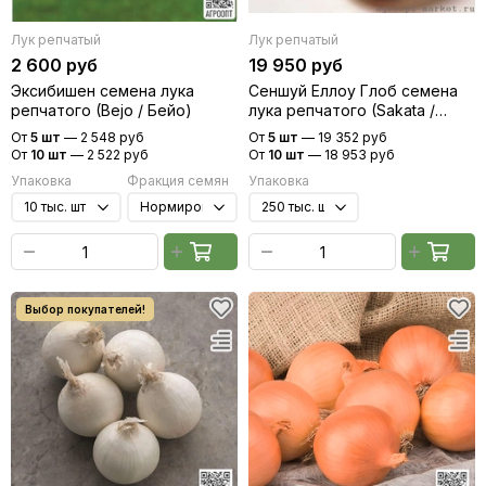
Редис
Лук репчатый
Лук репчатый
Редька
2 600 руб
19 950 руб
Салат
Эксибишен семена лука
Сеншуй Еллоу Глоб семена
Свекла
репчатого (Bejo / Бейо)
лука репчатого (Sakata /
Сельдерей
Саката)
От
5 шт
—
2 548 руб
От
5 шт
—
19 352 руб
Спаржа
От
10 шт
—
2 522 руб
От
10 шт
—
18 953 руб
Томат
Упаковка
Фракция семян
Упаковка
Тыква
Земляника
Микрозелень - семена для проращивания
Фасоль
Фенхель