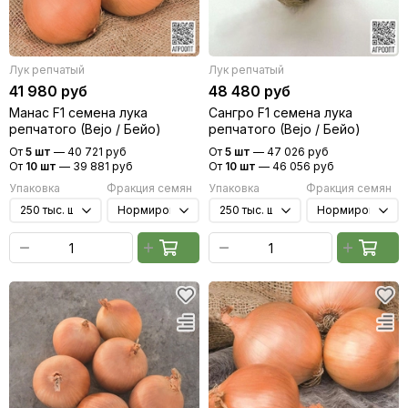
Лук репчатый
Лук репчатый
41 980 руб
48 480 руб
Манас F1 семена лука
Сангро F1 семена лука
репчатого (Bejo / Бейо)
репчатого (Bejo / Бейо)
От
5 шт
—
40 721 руб
От
5 шт
—
47 026 руб
От
10 шт
—
39 881 руб
От
10 шт
—
46 056 руб
Упаковка
Фракция семян
Упаковка
Фракция семян