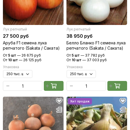
Лук репчатый
Лук репчатый
27 500 руб
38 950 руб
Аруба F1 семена лука
Белло Бланко F1 семена лука
репчатого (Sakata / Саката)
репчатого (Sakata / Саката)
От
5 шт
—
26 675 руб
От
5 шт
—
37 782 руб
От
10 шт
—
26 125 руб
От
10 шт
—
37 003 руб
Упаковка
Упаковка