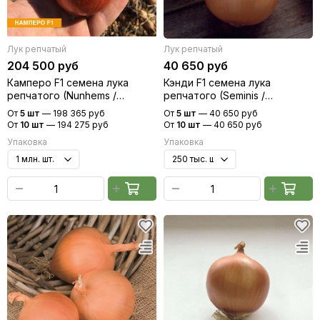
Лук репчатый
Лук репчатый
204 500 руб
40 650 руб
Камперо F1 семена лука
Кэнди F1 семена лука
репчатого (Nunhems /
репчатого (Seminis /
Нюнемс)
Семинис)
От
5 шт
—
198 365 руб
От
5 шт
—
40 650 руб
От
10 шт
—
194 275 руб
От
10 шт
—
40 650 руб
Упаковка
Упаковка