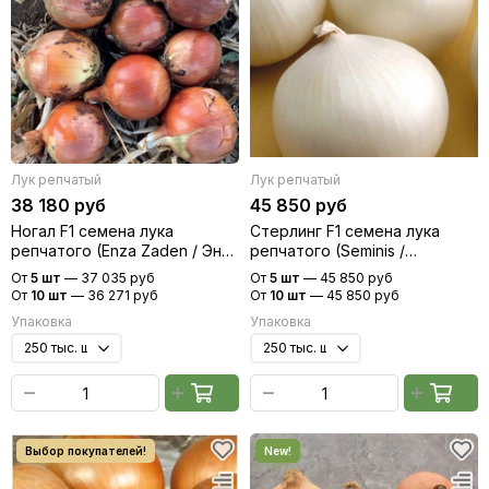
Лук репчатый
Лук репчатый
38 180 руб
45 850 руб
Ногал F1 семена лука
Стерлинг F1 семена лука
репчатого (Enza Zaden / Энза
репчатого (Seminis /
Заден)
Семинис)
От
5 шт
—
37 035 руб
От
5 шт
—
45 850 руб
От
10 шт
—
36 271 руб
От
10 шт
—
45 850 руб
Упаковка
Упаковка