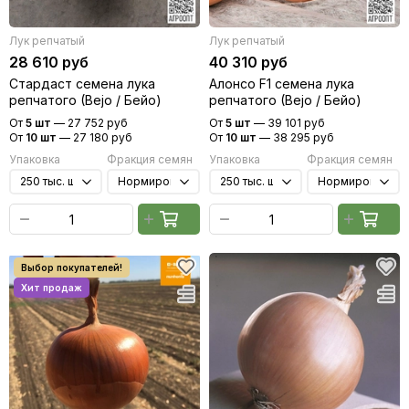
Лук репчатый
Лук репчатый
28 610 руб
40 310 руб
Стардаст семена лука
Алонсо F1 семена лука
репчатого (Bejo / Бейо)
репчатого (Bejo / Бейо)
От
5 шт
—
27 752 руб
От
5 шт
—
39 101 руб
От
10 шт
—
27 180 руб
От
10 шт
—
38 295 руб
Упаковка
Фракция семян
Упаковка
Фракция семян