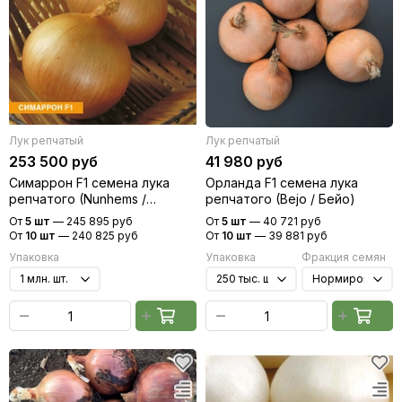
Лук репчатый
Лук репчатый
253 500 руб
41 980 руб
Симаррон F1 семена лука
Орланда F1 семена лука
репчатого (Nunhems /
репчатого (Bejo / Бейо)
Нюнемс)
От
5 шт
—
245 895 руб
От
5 шт
—
40 721 руб
От
10 шт
—
240 825 руб
От
10 шт
—
39 881 руб
Упаковка
Упаковка
Фракция семян