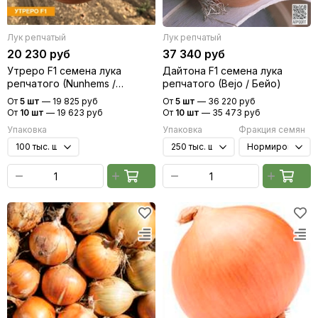
Лук репчатый
Лук репчатый
20 230 руб
37 340 руб
Утреро F1 семена лука
Дайтона F1 семена лука
репчатого (Nunhems /
репчатого (Bejo / Бейо)
Нюнемс)
От
5 шт
—
19 825 руб
От
5 шт
—
36 220 руб
От
10 шт
—
19 623 руб
От
10 шт
—
35 473 руб
Упаковка
Упаковка
Фракция семян