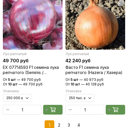
Лук репчатый
Лук репчатый
49 700 руб
42 240 руб
EX 07714593 F1 семена лука
Фасто F1 семена лука
репчатого (Seminis /
репчатого (Hazera / Хазера)
Семинис)
От
5 шт
—
49 700 руб
От
5 шт
—
40 973 руб
От
10 шт
—
49 700 руб
От
10 шт
—
40 128 руб
Упаковка
Упаковка
1
2
3
4