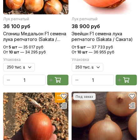
Лук репчатый
Лук репчатый
36 100 руб
38 900 руб
Спэниш Медальон F1 семена
Эвейшн F1 семена лука
лука репчатого (Sakata /
репчатого (Sakata / Саката)
Саката)
От
5 шт
—
35 017 руб
От
5 шт
—
37 733 руб
От
10 шт
—
34 295 руб
От
10 шт
—
36 955 руб
Упаковка
Упаковка