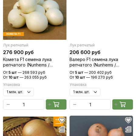
Лук репчатый
Лук репчатый
276 900 руб
206 600 руб
Комета F1 семена лука
Валеро F1 семена лука
репчатого (Nunhems /
репчатого (Nunhems /
Нюнемс)
Нюнемс)
От
5 шт
—
268 593 руб
От
5 шт
—
200 402 руб
От
10 шт
—
263 055 руб
От
10 шт
—
196 270 руб
Упаковка
Упаковка