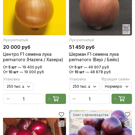
Лук репчатый
Лук репчатый
20 000 руб
51 450 руб
Центро F1 семена лука
Шерман F1 семена лука
репчатого (Hazera / Хазера)
репчатого (Bejo / Бейо)
От
5 шт
—
19 400 руб
От
5 шт
—
49 907 руб
От
10 шт
—
19 000 руб
От
10 шт
—
48 878 руб
Упаковка
Упаковка
Фракция семян