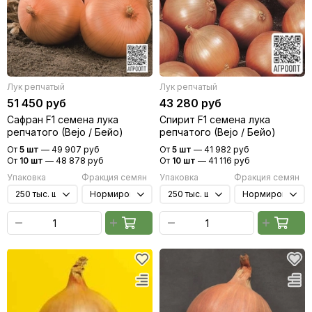
Лук репчатый
Лук репчатый
51 450 руб
43 280 руб
Сафран F1 семена лука
Спирит F1 семена лука
репчатого (Bejo / Бейо)
репчатого (Bejo / Бейо)
От
5 шт
—
49 907 руб
От
5 шт
—
41 982 руб
От
10 шт
—
48 878 руб
От
10 шт
—
41 116 руб
Упаковка
Фракция семян
Упаковка
Фракция семян