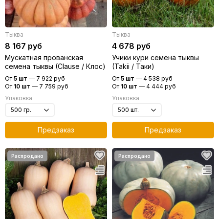
Тыква
Тыква
8 167 руб
4 678 руб
Мускатная прованская
Учики кури семена тыквы
семена тыквы (Clause / Клос)
(Takii / Таки)
От
5 шт
—
7 922 руб
От
5 шт
—
4 538 руб
От
10 шт
—
7 759 руб
От
10 шт
—
4 444 руб
Упаковка
Упаковка
Предзаказ
Предзаказ