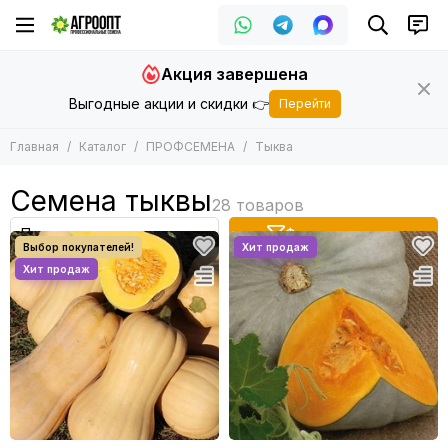
ПРОФСЕМЕНА
Акция завершена
Все товары
Выгодные акции и скидки 👉
Перейти
Арбуз
Баклажан
Главная
Каталог
ПРОФСЕМЕНА
Тыква
Горох
Дайкон
Семена тыквы
Дыня
Зеленные
Фильтр товаров
Кабачок
Кукуруза
Капуста
Лук
Морковь
Огурец
Патиссон
Перец
Подвой