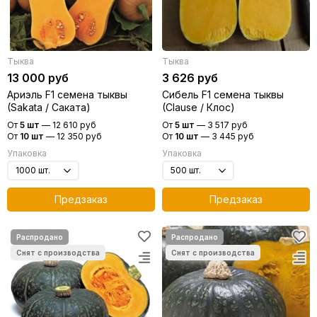
Тыква
Тыква
13 000 руб
3 626 руб
Ариэль F1 семена тыквы
Сибель F1 семена тыквы
(Sakata / Саката)
(Clause / Клос)
От
5 шт
—
12 610 руб
От
5 шт
—
3 517 руб
От
10 шт
—
12 350 руб
От
10 шт
—
3 445 руб
Упаковка
Упаковка
Предзаказ
Предзаказ