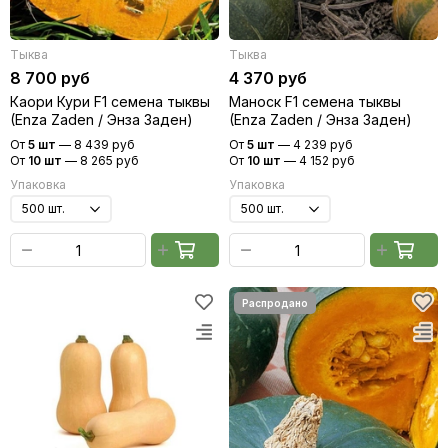
Тыква
Тыква
8 700 руб
4 370 руб
Каори Кури F1 семена тыквы
Маноск F1 семена тыквы
(Enza Zaden / Энза Заден)
(Enza Zaden / Энза Заден)
От
5 шт
—
8 439 руб
От
5 шт
—
4 239 руб
От
10 шт
—
8 265 руб
От
10 шт
—
4 152 руб
Упаковка
Упаковка