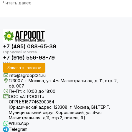
различных сортов тыквы.
Преимущества семян тыквы от Агроопт
Проверенное качество
. Предлагаем семена с высокой
всхожестью от надежных производителей.
Разнообразие сортов
. В каталоге представлены
+7 (495) 088-65-39
крупноплодные, мускатные и твердокорые сорта для
разных целей использования.
+7 (916) 556-98-79
Надежность хранения
. Наши сорта отличаются
длительной лежкостью плодов.
Заказать звонок
info@agroopt24.ru
Особенности выращивания тыквы
123007, г. Москва, ул. 4-я Магистральная, д. 11, стр. 2,
оф. 007
Тыква любит солнечные места и плодородные почвы.
Пн-Пт: с 10:00 до 18:00
Посев проводят после устойчивого прогрева почвы. Важно
ООО «АГРООПТ»
ОГРН: 5167746200364
обеспечить достаточное пространство между растениями
Юридический адрес: 123308, г. Москва, ВН.ТЕР.Г.
и регулярный полив в период формирования плодов.
Муниципальный округ Хорошевский, ул. 4-ая
Магистральная, д.11, стр.2, помещ. 1Ц
Агроопт — гарантия результата
WhatsApp
Telegram