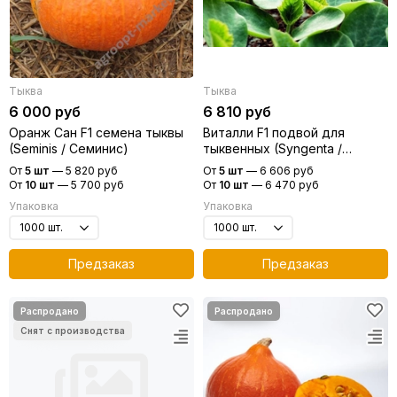
Тыква
Тыква
6 000 руб
6 810 руб
Оранж Сан F1 семена тыквы
Виталли F1 подвой для
(Seminis / Семинис)
тыквенных (Syngenta /
Сингента)
От
5 шт
—
5 820 руб
От
5 шт
—
6 606 руб
От
10 шт
—
5 700 руб
От
10 шт
—
6 470 руб
Упаковка
Упаковка
Предзаказ
Предзаказ