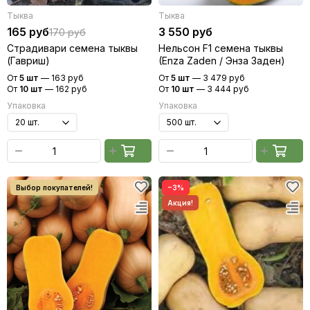
Тыква
Тыква
165 руб
3 550 руб
170 руб
Страдивари семена тыквы
Нельсон F1 семена тыквы
(Гавриш)
(Enza Zaden / Энза Заден)
От
5 шт
—
163 руб
От
5 шт
—
3 479 руб
От
10 шт
—
162 руб
От
10 шт
—
3 444 руб
Упаковка
Упаковка
−3%