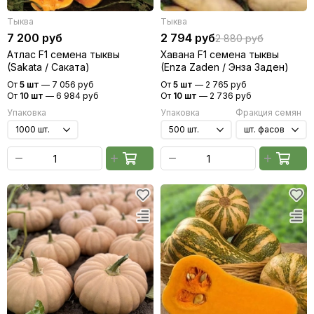
Тыква
Тыква
7 200 руб
2 794 руб
2 880 руб
Атлас F1 семена тыквы
Хавана F1 семена тыквы
(Sakata / Саката)
(Enza Zaden / Энза Заден)
От
5 шт
—
7 056 руб
От
5 шт
—
2 765 руб
От
10 шт
—
6 984 руб
От
10 шт
—
2 736 руб
Упаковка
Упаковка
Фракция семян