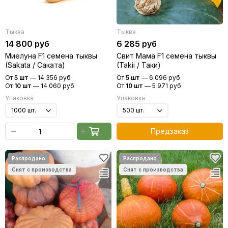
Тыква
Тыква
14 800 руб
6 285 руб
Миелуна F1 семена тыквы
Свит Мама F1 семена тыквы
(Sakata / Саката)
(Takii / Таки)
От
5 шт
—
14 356 руб
От
5 шт
—
6 096 руб
От
10 шт
—
14 060 руб
От
10 шт
—
5 971 руб
Упаковка
Упаковка
Предзаказ