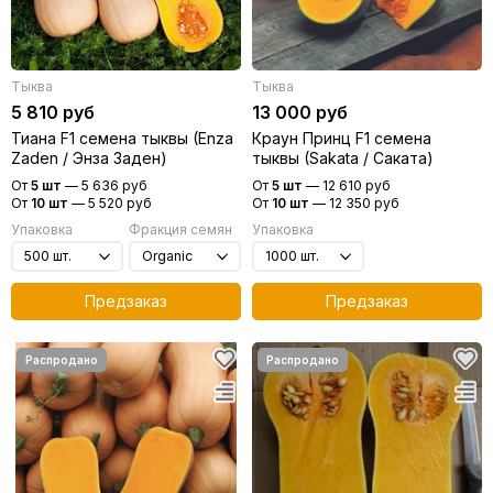
Тыква
Тыква
5 810 руб
13 000 руб
Тиана F1 семена тыквы (Enza
Краун Принц F1 семена
Zaden / Энза Заден)
тыквы (Sakata / Саката)
От
5 шт
—
5 636 руб
От
5 шт
—
12 610 руб
От
10 шт
—
5 520 руб
От
10 шт
—
12 350 руб
Упаковка
Фракция семян
Упаковка
Предзаказ
Предзаказ