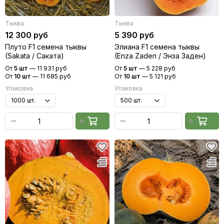
Тыква
Тыква
12 300 руб
5 390 руб
Плуто F1 семена тыквы
Элиана F1 семена тыквы
(Sakata / Саката)
(Enza Zaden / Энза Заден)
От
5 шт
—
11 931 руб
От
5 шт
—
5 228 руб
От
10 шт
—
11 685 руб
От
10 шт
—
5 121 руб
Упаковка
Упаковка