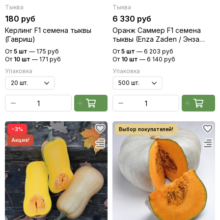
Тыква
Тыква
180 руб
6 330 руб
Керлинг F1 семена тыквы
Оранж Саммер F1 семена
(Гавриш)
тыквы (Enza Zaden / Энза
Заден)
От
5 шт
—
175 руб
От
5 шт
—
6 203 руб
От
10 шт
—
171 руб
От
10 шт
—
6 140 руб
Упаковка
Упаковка
−3%