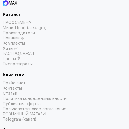
Приобретая семена тыквы в Агроопт, вы получаете
MAX
качественный посевной материал и рекомендации по
выращиванию.
Каталог
ПРОФСЕМЕНА
Закажите семена тыквы в Агроопт и получайте
Мини-Проф (alexagro)
богатый урожай сладких плодов!
Производители
Новинки ❇️
Комплекты
Хиты ✅
РАСПРОДАЖА ❗️
Цветы 💐
Биопрепараты
Клиентам
Прайс лист
Контакты
Статьи
Политика конфеденциальности
Публичная оферта
Пользовательское соглашение
РОЗНИЧНЫЙ МАГАЗИН
Telegram (канал)