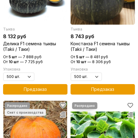
Тыква
Тыква
8 132 руб
8 743 руб
Делика F1 семена тыквы
Констанза F1 семена тыквы
(Takii / Таки)
(Takii / Таки)
От
5 шт
—
7 888 руб
От
5 шт
—
8 481 руб
От
10 шт
—
7 725 руб
От
10 шт
—
8 306 руб
Упаковка
Упаковка
Предзаказ
Предзаказ