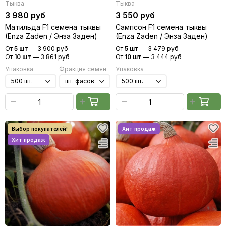
Тыква
Тыква
Редис
3 980 руб
3 550 руб
Редька
Матильда F1 семена тыквы
Сампсон F1 семена тыквы
Салат
(Enza Zaden / Энза Заден)
(Enza Zaden / Энза Заден)
Свекла
От
5 шт
—
3 900 руб
От
5 шт
—
3 479 руб
От
Сельдерей
10 шт
—
3 861 руб
От
10 шт
—
3 444 руб
Упаковка
Спаржа
Фракция семян
Упаковка
Томат
Тыква
Земляника
Микрозелень - семена для проращивания
Фасоль
Фенхель