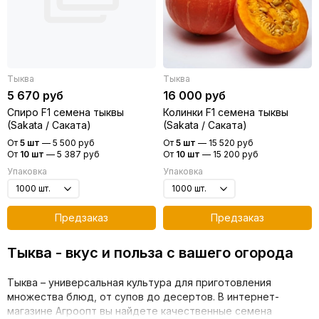
Тыква
Тыква
5 670 руб
16 000 руб
Спиро F1 семена тыквы
Колинки F1 семена тыквы
(Sakata / Саката)
(Sakata / Саката)
От
5 шт
—
5 500 руб
От
5 шт
—
15 520 руб
От
10 шт
—
5 387 руб
От
10 шт
—
15 200 руб
Упаковка
Упаковка
Предзаказ
Предзаказ
Тыква - вкус и польза с вашего огорода
Тыква – универсальная культура для приготовления
множества блюд, от супов до десертов. В интернет-
магазине Агроопт вы найдете качественные семена