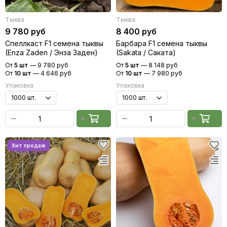
Тыква
Тыква
9 780 руб
8 400 руб
Спеллкаст F1 семена тыквы
Барбара F1 семена тыквы
(Enza Zaden / Энза Заден)
(Sakata / Саката)
От
5 шт
—
9 780 руб
От
5 шт
—
8 148 руб
От
10 шт
—
4 646 руб
От
10 шт
—
7 980 руб
Упаковка
Упаковка