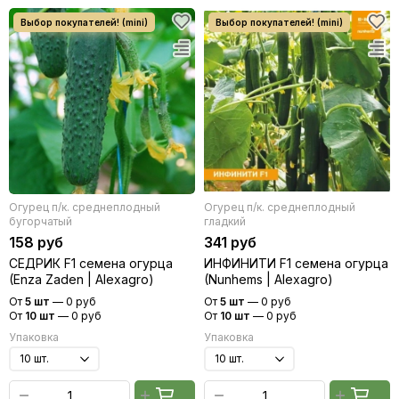
Огурец п/к. среднеплодный
Огурец п/к. среднеплодный
бугорчатый
гладкий
158 руб
341 руб
СЕДРИК F1 семена огурца
ИНФИНИТИ F1 семена огурца
(Enza Zaden | Alexagro)
(Nunhems | Alexagro)
От
5 шт
—
0 руб
От
5 шт
—
0 руб
От
10 шт
—
0 руб
От
10 шт
—
0 руб
Упаковка
Упаковка