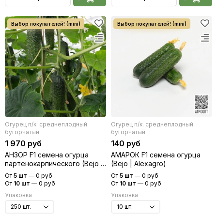
Огурец п/к. среднеплодный
Огурец п/к. среднеплодный
бугорчатый
бугорчатый
1 970 руб
140 руб
АНЗОР F1 семена огурца
АМАРОК F1 семена огурца
партенокарпического (Bejo |
(Bejo | Alexagro)
Alexagro)
От
5 шт
—
0 руб
От
5 шт
—
0 руб
От
10 шт
—
0 руб
От
10 шт
—
0 руб
Упаковка
Упаковка