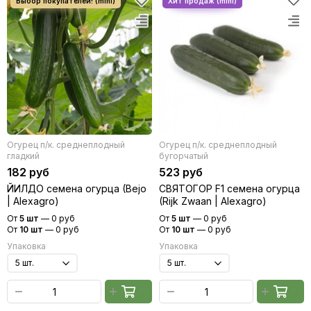
Салат
Свекла
Сельдерей
Томат
Тыква
Фасоль
Фенхель
Цветы
Огурец п/к. среднеплодный
Цикорий
Огурец п/к. среднеплодный
гладкий
бугорчатый
182 руб
523 руб
ЙИЛДО семена огурца (Bejo
СВЯТОГОР F1 семена огурца
| Alexagro)
(Rijk Zwaan | Alexagro)
От
5 шт
—
0 руб
От
5 шт
—
0 руб
От
10 шт
—
0 руб
От
10 шт
—
0 руб
Упаковка
Упаковка