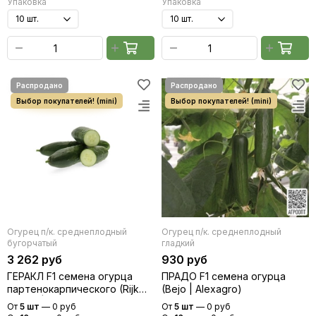
Упаковка
Упаковка
Огурец п/к. среднеплодный
Огурец п/к. среднеплодный
бугорчатый
гладкий
3 262 руб
930 руб
ГЕРАКЛ F1 семена огурца
ПРАДО F1 семена огурца
партенокарпического (Rijk
(Bejo | Alexagro)
Zwaan | Alexagro)
От
5 шт
—
0 руб
От
5 шт
—
0 руб