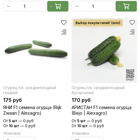
Огурец п/к. среднеплодный
Огурец п/к. среднеплодный
гладкий
бугорчатый
175 руб
170 руб
ЯНИ F1 семена огурца (Rijk
АРИСТАН F1 семена огурца
Zwaan | Alexagro)
(Bejo | Alexagro)
От
5 шт
—
0 руб
От
5 шт
—
0 руб
От
10 шт
—
0 руб
От
10 шт
—
0 руб
Упаковка
Упаковка