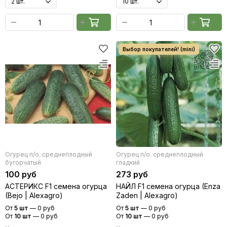
Огурец п/о. среднеплодный
Огурец п/о. среднеплодный
бугорчатый
гладкий
100 руб
273 руб
АСТЕРИКС F1 семена огурца
НАЙЛ F1 семена огурца (Enza
(Bejo | Alexagro)
Zaden | Alexagro)
От
5 шт
—
0 руб
От
5 шт
—
0 руб
От
10 шт
—
0 руб
От
10 шт
—
0 руб