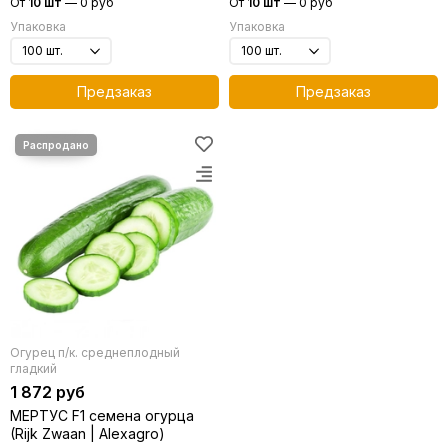
От
10 шт
—
0 руб
От
10 шт
—
0 руб
Упаковка
Упаковка
Предзаказ
Предзаказ
Огурец п/к. среднеплодный
гладкий
1 872 руб
МЕРТУС F1 семена огурца
(Rijk Zwaan | Alexagro)