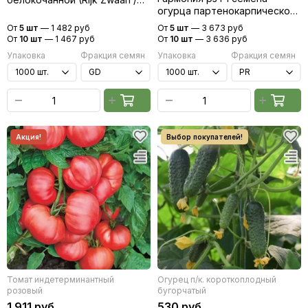
огурца партенокарпического
Райк Цваан)
(Rijk Zwaan / Райк Цваан)
От
5 шт
—
1 482 руб
От
5 шт
—
3 673 руб
От
10 шт
—
1 467 руб
От
10 шт
—
3 636 руб
Упаковка
Фракция семян
Упаковка
Фракция семян
Томат индетерминантный
Огурец п/к. короткоплодный
розовый
бугорчатый
1 911 руб
530 руб