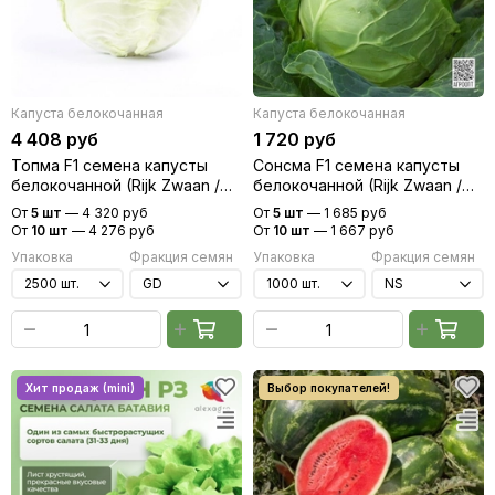
Капуста белокочанная
Капуста белокочанная
4 408 руб
1 720 руб
Топма F1 семена капусты
Сонсма F1 семена капусты
белокочанной (Rijk Zwaan /
белокочанной (Rijk Zwaan /
Райк Цваан)
Райк Цваан)
От
5 шт
—
4 320 руб
От
5 шт
—
1 685 руб
От
10 шт
—
4 276 руб
От
10 шт
—
1 667 руб
Упаковка
Фракция семян
Упаковка
Фракция семян