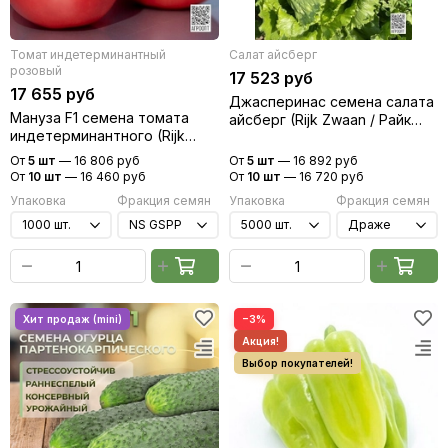
Томат индетерминантный
Салат айсберг
розовый
17 523 руб
17 655 руб
Джасперинас семена салата
Мануза F1 семена томата
айсберг (Rijk Zwaan / Райк
индетерминантного (Rijk
Цваан)
Zwaan / Райк Цваан)
От
5 шт
—
16 806 руб
От
5 шт
—
16 892 руб
От
10 шт
—
16 460 руб
От
10 шт
—
16 720 руб
Упаковка
Фракция семян
Упаковка
Фракция семян
−3%