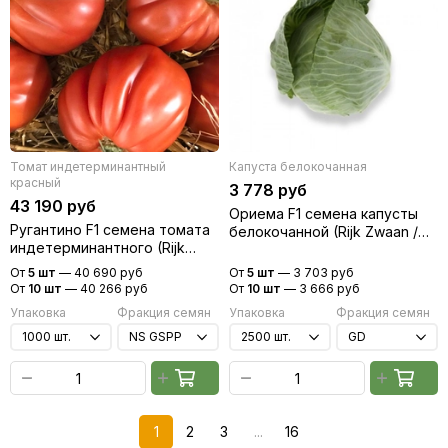
Томат индетерминантный
Капуста белокочанная
красный
3 778 руб
43 190 руб
Ориема F1 семена капусты
Ругантино F1 семена томата
белокочанной (Rijk Zwaan /
индетерминантного (Rijk
Райк Цваан)
Zwaan / Райк Цваан)
От
5 шт
—
40 690 руб
От
5 шт
—
3 703 руб
От
10 шт
—
40 266 руб
От
10 шт
—
3 666 руб
Упаковка
Фракция семян
Упаковка
Фракция семян
1
2
3
...
16