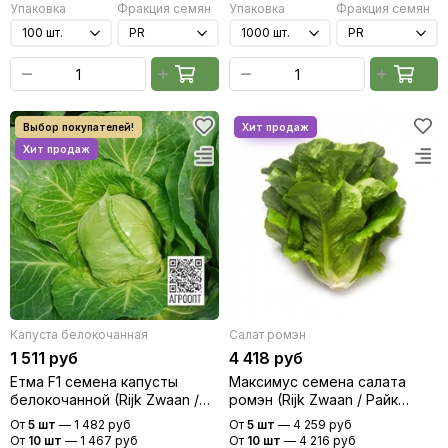
Упаковка
Фракция семян
Упаковка
Фракция семян
Капуста белокочанная
Салат ромэн
1 511 руб
4 418 руб
Етма F1 семена капусты
Максимус семена салата
белокочанной (Rijk Zwaan /
ромэн (Rijk Zwaan / Райк
Райк Цваан)
Цваан)
От
5 шт
—
1 482 руб
От
5 шт
—
4 259 руб
От
10 шт
—
1 467 руб
От
10 шт
—
4 216 руб