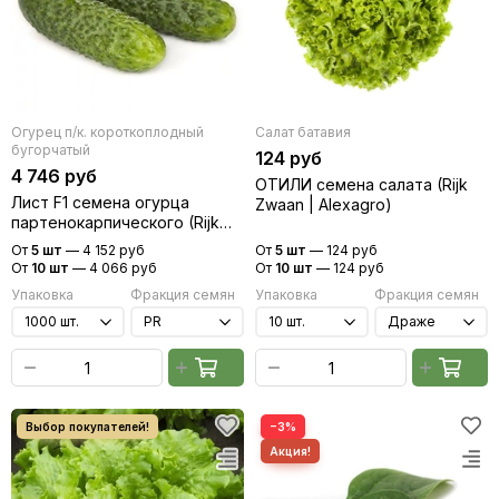
Огурец п/к. короткоплодный
Салат батавия
бугорчатый
124 руб
4 746 руб
ОТИЛИ семена салата (Rijk
Лист F1 семена огурца
Zwaan | Alexagro)
партенокарпического (Rijk
Zwaan / Райк Цваан)
От
5 шт
—
4 152 руб
От
5 шт
—
124 руб
От
10 шт
—
4 066 руб
От
10 шт
—
124 руб
Упаковка
Фракция семян
Упаковка
Фракция семян
−3%