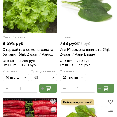
Салат батавия
Шпинат
8 598 руб
788 руб
812 руб
Старфайтер семена салата
Игл F1 семена шпината (Rijk
батавия (Rijk Zwaan / Райк
Zwaan / Райк Цваан)
Цваан)
От
5 шт
—
8 286 руб
От
5 шт
—
780 руб
От
10 шт
—
8 201 руб
От
10 шт
—
771 руб
Упаковка
Фракция семян
Упаковка