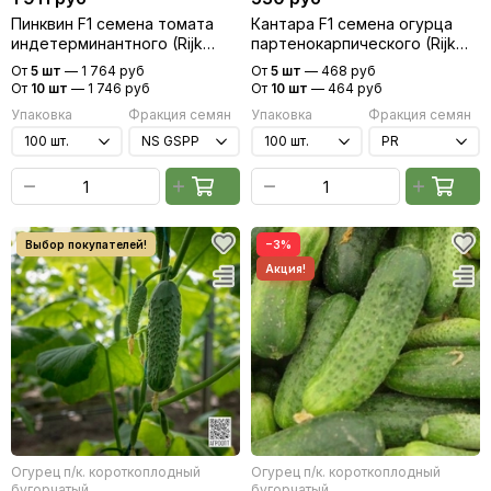
Пинквин F1 семена томата
Кантара F1 семена огурца
индетерминантного (Rijk
партенокарпического (Rijk
Zwaan / Райк Цваан)
Zwaan / Райк Цваан)
От
5 шт
—
1 764 руб
От
5 шт
—
468 руб
От
10 шт
—
1 746 руб
От
10 шт
—
464 руб
Упаковка
Фракция семян
Упаковка
Фракция семян
−3%
Огурец п/к. короткоплодный
Огурец п/к. короткоплодный
бугорчатый
бугорчатый