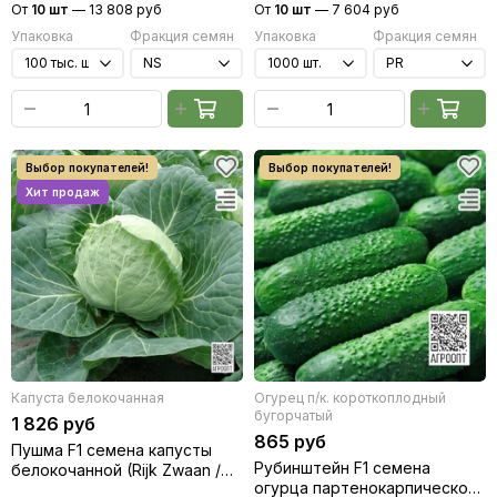
От
10 шт
—
13 808 руб
От
10 шт
—
7 604 руб
Упаковка
Фракция семян
Упаковка
Фракция семян
Капуста белокочанная
Огурец п/к. короткоплодный
бугорчатый
1 826 руб
865 руб
Пушма F1 семена капусты
Рубинштейн F1 семена
белокочанной (Rijk Zwaan /
огурца партенокарпического
Райк Цваан)