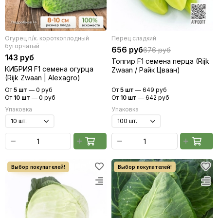
Огурец п/к. короткоплодный
Перец сладкий
бугорчатый
656 руб
676 руб
143 руб
Топгир F1 семена перца (Rijk
КИБРИЯ F1 семена огурца
Zwaan / Райк Цваан)
(Rijk Zwaan | Alexagro)
От
5 шт
—
0 руб
От
5 шт
—
649 руб
От
10 шт
—
0 руб
От
10 шт
—
642 руб
Упаковка
Упаковка