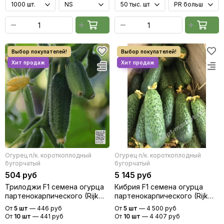
Огурец п/к. короткоплодный
Огурец п/к. короткоплодный
бугорчатый
бугорчатый
504 руб
5 145 руб
Трилоджи F1 семена огурца
Кибрия F1 семена огурца
партенокарпического (Rijk
партенокарпического (Rijk
Zwaan / Райк Цваан)
Zwaan / Райк Цваан)
От
5 шт
—
446 руб
От
5 шт
—
4 500 руб
От
10 шт
—
441 руб
От
10 шт
—
4 407 руб