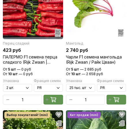
Перец сладкий
Мангольд
423 руб
2 740 руб
ПАЛЕРМО F1 семена перца
Чарли F1 семена мангольда
сладкого (Rijk Zwaan |
(Rijk Zwaan / Райк Цваан)
Alexagro)
От
5 шт
—
0 руб
От
5 шт
—
2 685 руб
От
10 шт
—
0 руб
От
10 шт
—
2 658 руб
Упаковка
Фракция семян
Упаковка
Фракция семян