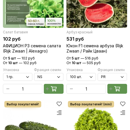
Салат батавия
Арбуз красный
102 руб
531 руб
АФИЦИОН РЗ семена салата
Юкон F1 семена арбуза (Rijk
(Rijk Zwaan | Alexagro)
Zwaan / Райк Цваан)
От
5 шт
—
102 руб
От
5 шт
—
516 руб
От
10 шт
—
102 руб
От
10 шт
—
505 руб
Упаковка
Фракция семян
Упаковка
Фракция семян