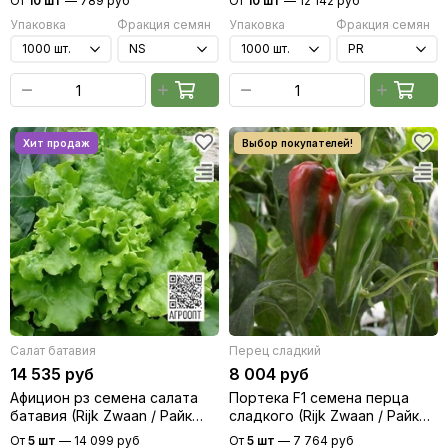
От
10 шт
—
789 руб
От
10 шт
—
12 142 руб
Упаковка
Фракция семян
Упаковка
Фракция семян
Салат батавия
Перец сладкий
14 535 руб
8 004 руб
Афицион рз семена салата
Портека F1 семена перца
батавия (Rijk Zwaan / Райк
сладкого (Rijk Zwaan / Райк
Цваан)
Цваан)
От
5 шт
—
14 099 руб
От
5 шт
—
7 764 руб