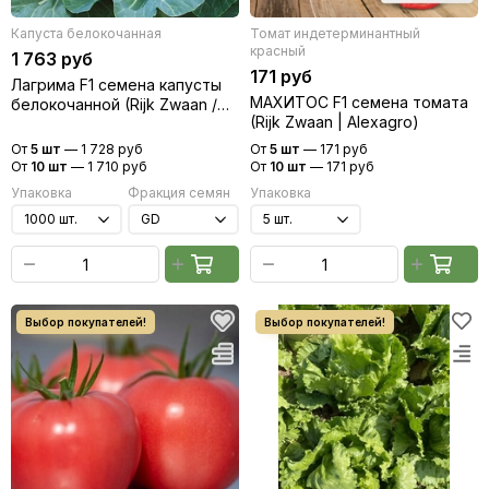
Капуста белокочанная
Томат индетерминантный
красный
1 763 руб
171 руб
Лагрима F1 семена капусты
МАХИТОС F1 семена томата
белокочанной (Rijk Zwaan /
(Rijk Zwaan | Alexagro)
Райк Цваан)
От
5 шт
—
1 728 руб
От
5 шт
—
171 руб
От
10 шт
—
1 710 руб
От
10 шт
—
171 руб
Упаковка
Фракция семян
Упаковка