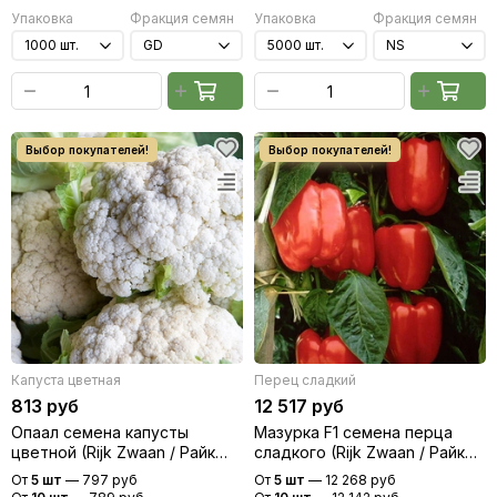
Упаковка
Фракция семян
Упаковка
Фракция семян
Капуста цветная
Перец сладкий
813 руб
12 517 руб
Опаал семена капусты
Мазурка F1 семена перца
цветной (Rijk Zwaan / Райк
сладкого (Rijk Zwaan / Райк
Цваан)
Цваан)
От
5 шт
—
797 руб
От
5 шт
—
12 268 руб