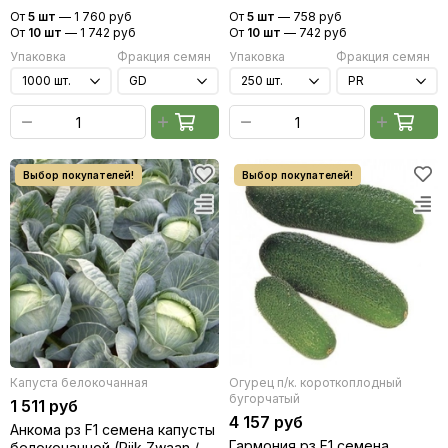
(Rijk Zwaan / Райк Цваан)
От
5 шт
—
1 760 руб
От
5 шт
—
758 руб
От
10 шт
—
1 742 руб
От
10 шт
—
742 руб
Упаковка
Фракция семян
Упаковка
Фракция семян
Капуста белокочанная
Огурец п/к. короткоплодный
бугорчатый
1 511 руб
4 157 руб
Анкома рз F1 семена капусты
Гармония рз F1 семена
белокочанной (Rijk Zwaan /