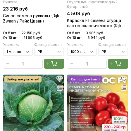
Руккола
Огурец п/к. короткоплодный
бугорчатый
23 216 руб
4 509 руб
Синоп семена рукколы (Rijk
Караоке F1 семена огурца
Zwaan / Райк Цваан)
партенокарпического (Rijk
Zwaan / Райк Цваан)
От
5 шт
—
22 150 руб
От
5 шт
—
3 985 руб
От
10 шт
—
21 693 руб
От
10 шт
—
3 944 руб
Упаковка
Фракция семян
Упаковка
Фракция семян