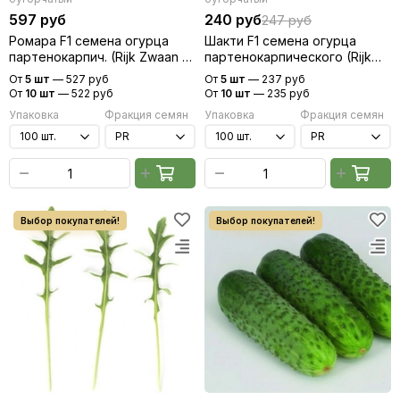
597 руб
240 руб
247 руб
Ромара F1 семена огурца
Шакти F1 семена огурца
партенокарпич. (Rijk Zwaan /
партенокарпического (Rijk
Райк Цваан)
Zwaan / Райк Цваан)
От
5 шт
—
527 руб
От
5 шт
—
237 руб
От
10 шт
—
522 руб
От
10 шт
—
235 руб
Упаковка
Фракция семян
Упаковка
Фракция семян