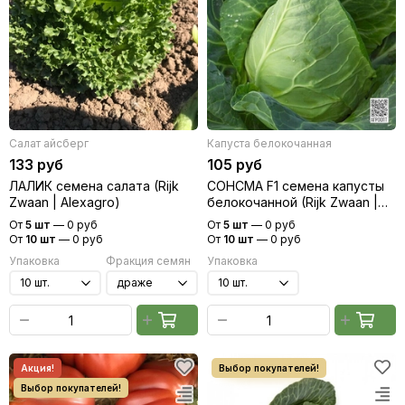
Салат айсберг
Капуста белокочанная
133 руб
105 руб
ЛАЛИК семена салата (Rijk
СОНСМА F1 семена капусты
Zwaan | Alexagro)
белокочанной (Rijk Zwaan |
Alexagro)
От
5 шт
—
0 руб
От
5 шт
—
0 руб
От
10 шт
—
0 руб
От
10 шт
—
0 руб
Упаковка
Фракция семян
Упаковка