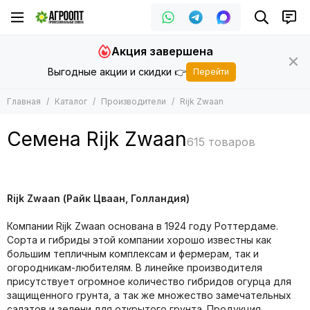
Производители
Акция завершена
Все товары
Выгодные акции и скидки 👉
Перейти
Bejo
Rijk Zwaan
Главная
Каталог
Производители
Rijk Zwaan
Seminis
Enza Zaden
Семена Rijk Zwaan
Vilmorin
Syngenta
Sakata
Clause
Rijk
Zwaan
(Райк Цваан, Голландия)
De Ruiter Seeds
Hazera
Компании Rijk Zwaan основана в 1924 году Роттердаме.
Takii
Сорта и гибриды этой компании хорошо известны как
большим тепличным комплексам и фермерам, так и
Nunhems
огородникам-любителям. В линейке производителя
Гавриш
присутствует огромное количество гибридов огурца для
Joy Seeds
защищенного грунта, а так же множество замечательных
May Seed
салатов и зелени для открытого грунта. Продукция