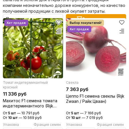
Benary
компании незначительно дороже конкурентов, но качество
получаемой продукции с лихвой окупает затраты.
Cerny
Farao
Фильтр товаров
PanAmerican
HemGenetics
Floranova
Satimex
Томат индетерминантный
Свекла
красный
7 363 руб
11 336 руб
Цеппо F1 семена свеклы (Rijk
Махитос F1 семена томата
Zwaan / Райк Цваан)
индетерминантного (Rijk
Zwaan / Райк Цваан)
От
5 шт
—
10 791 руб
От
5 шт
—
7 166 руб
От
10 шт
—
10 569 руб
От
10 шт
—
7 019 руб
Упаковка
Фракция семян
Упаковка
Фракция семян