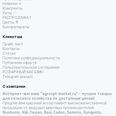
Выбирая семена тимьяна в Агроопт, вы получаете
Новинки ❇️
Комплекты
качественный посевной материал и профессиональную
Хиты ✅
поддержку в выращивании этой ценной пряности.
РАСПРОДАЖА ❗️
Цветы 💐
Закажите семена тимьяна в Агроопт и создайте
Биопрепараты
свой ароматный сад целебных трав!
Клиентам
Прайс лист
Контакты
Статьи
Политика конфеденциальности
Публичная оферта
Пользовательское соглашение
РОЗНИЧНЫЙ МАГАЗИН
Telegram (канал)
О компании
Интернет-магазин "agroopt-market.ru" – лучшие товары
для сельского хозяйства по доступным ценам!
Предлагаем широкий ассортимент высококачественной
продукции от ведущих мировых производителей:
Nunhems, Rijk Zwaan, Bejo Zaden, Seminis, Syngenta,