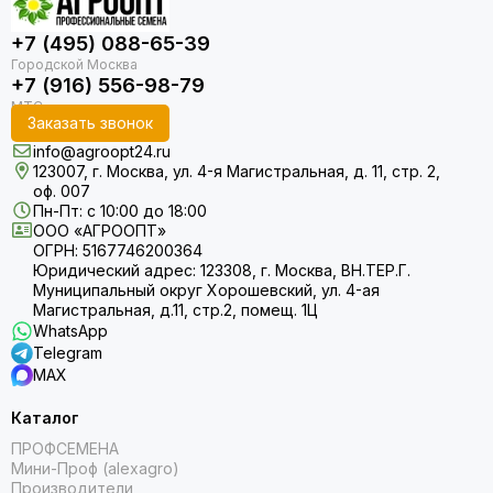
Агроопт
+7 (495) 088-65-39
Высокое качество
. Предлагаем сертифицированные
семена с отличной всхожестью, дающие здоровые и
+7 (916) 556-98-79
ароматные растения.
Двойная польза
. Тимьян служит как пряной добавкой к
Заказать звонок
блюдам, так и природным антисептиком для лечебных
info@agroopt24.ru
чаев и настоев.
123007, г. Москва, ул. 4-я Магистральная, д. 11, стр. 2,
Надежная доставка
. Организуем быструю доставку
оф. 007
Пн-Пт: с 10:00 до 18:00
семян в любой регион России с сохранением их
ООО «АГРООПТ»
посевных качеств.
ОГРН: 5167746200364
Юридический адрес: 123308, г. Москва, ВН.ТЕР.Г.
Особенности выращивания тимьяна
Муниципальный округ Хорошевский, ул. 4-ая
Магистральная, д.11, стр.2, помещ. 1Ц
Тимьян неприхотлив и может расти как в открытом грунте,
WhatsApp
так и в контейнерах. Растение предпочитает солнечные
Telegram
места и хорошо дренированную почву. При правильном
MAX
уходе один куст может радовать своим ароматом и
целебными свойствами несколько лет подряд.
Каталог
ПРОФСЕМЕНА
Агроопт — надежный партнер садовода
Мини-Проф (alexagro)
Производители