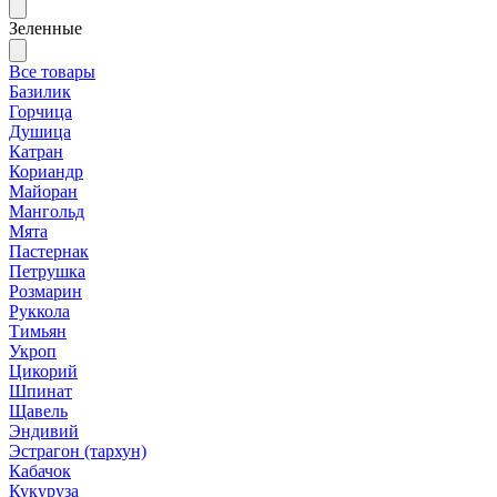
Зеленные
Все товары
Базилик
Горчица
Душица
Катран
Кориандр
Майоран
Мангольд
Мята
Пастернак
Петрушка
Розмарин
Руккола
Тимьян
Укроп
Цикорий
Шпинат
Щавель
Эндивий
Эстрагон (тархун)
Кабачок
Кукуруза