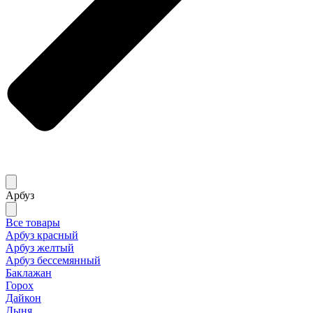
Арбуз
Все товары
Арбуз красный
Арбуз желтый
Арбуз бессемянный
Баклажан
Горох
Дайкон
Дыня