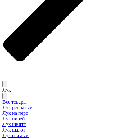
Лук
Все товары
Лук репчатый
Лук на перо
Лук порей
Лук шнитт
Лук шалот
Лук озимый