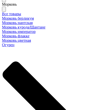
Морковь
Все товары
Морковь берликум
Морковь нантская
Морковь курода/Шантане
Морковь император
Морковь флакке
Морковь цветная
Огурец