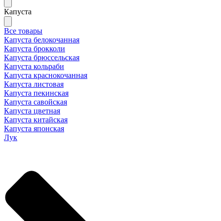
Капуста
Все товары
Капуста белокочанная
Капуста брокколи
Капуста брюссельская
Капуста кольраби
Капуста краснокочанная
Капуста листовая
Капуста пекинская
Капуста савойская
Капуста цветная
Капуста китайская
Капуста японская
Лук