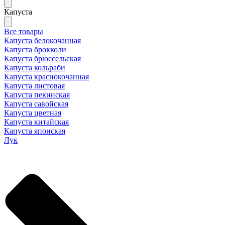
Капуста
Все товары
Капуста белокочанная
Капуста брокколи
Капуста брюссельская
Капуста кольраби
Капуста краснокочанная
Капуста листовая
Капуста пекинская
Капуста савойская
Капуста цветная
Капуста китайская
Капуста японская
Лук