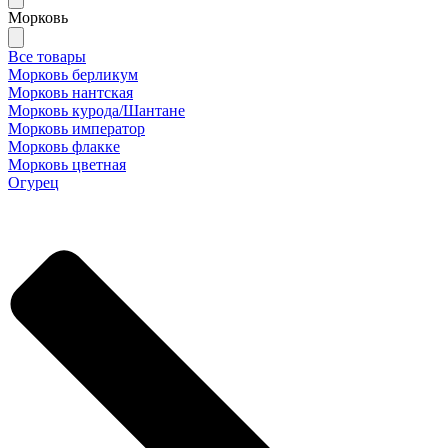
Морковь
Все товары
Морковь берликум
Морковь нантская
Морковь курода/Шантане
Морковь император
Морковь флакке
Морковь цветная
Огурец