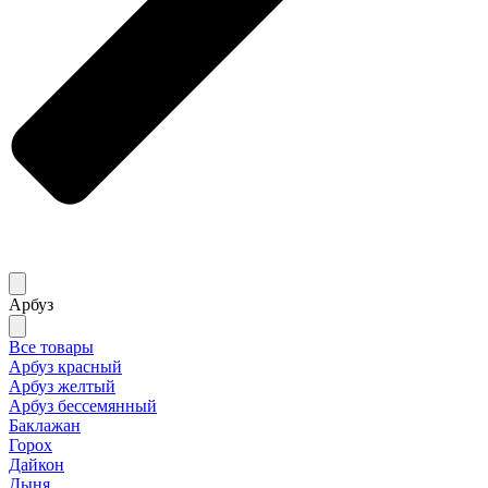
Арбуз
Все товары
Арбуз красный
Арбуз желтый
Арбуз бессемянный
Баклажан
Горох
Дайкон
Дыня