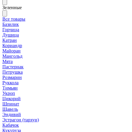
Зеленные
Все товары
Базилик
Горчица
Душица
Катран
Кориандр
Майоран
Мангольд
Мята
Пастернак
Петрушка
Розмарин
Руккола
Тимьян
Укроп
Цикорий
Шпинат
Щавель
Эндивий
Эстрагон (тархун)
Кабачок
Кукуруза