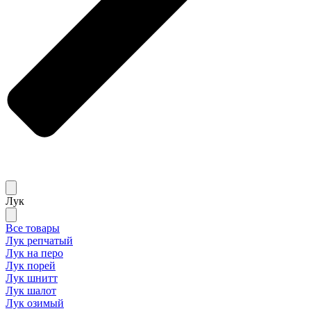
Лук
Все товары
Лук репчатый
Лук на перо
Лук порей
Лук шнитт
Лук шалот
Лук озимый