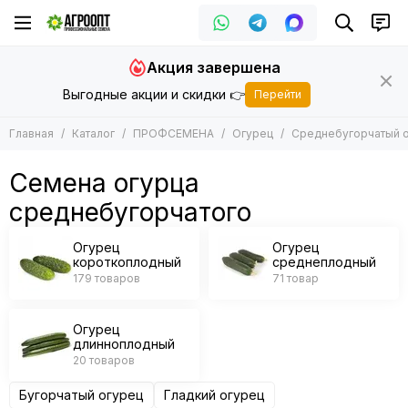
ПРОФСЕМЕНА
Огурец
Акция завершена
Все товары
Все товары
Выгодные акции и скидки 👉
Перейти
Арбуз
Огурец короткоплодный
Баклажан
Огурец среднеплодный
Главная
Каталог
ПРОФСЕМЕНА
Огурец
Среднебугорчатый 
Горох
Огурец длинноплодный
Дайкон
Семена огурца
Дыня
среднебугорчатого
Зеленные
Кабачок
Огурец
Огурец
Кукуруза
короткоплодный
среднеплодный
Капуста
179 товаров
71 товар
Лук
Морковь
Огурец
Огурец
длинноплодный
Патиссон
20 товаров
Перец
Бугорчатый огурец
Гладкий огурец
Подвой