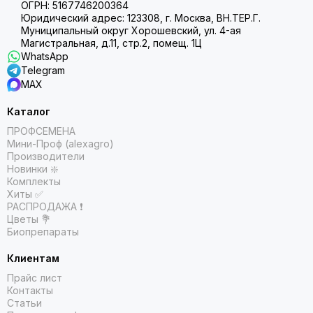
ОГРН: 5167746200364
Юридический адрес: 123308, г. Москва, ВН.ТЕР.Г.
Муниципальный округ Хорошевский, ул. 4-ая
Магистральная, д.11, стр.2, помещ. 1Ц
WhatsApp
Telegram
MAX
Каталог
ПРОФСЕМЕНА
Мини-Проф (alexagro)
Производители
Новинки ❇️
Комплекты
Хиты ✅
РАСПРОДАЖА ❗️
Цветы 💐
Биопрепараты
Клиентам
Прайс лист
Контакты
Статьи