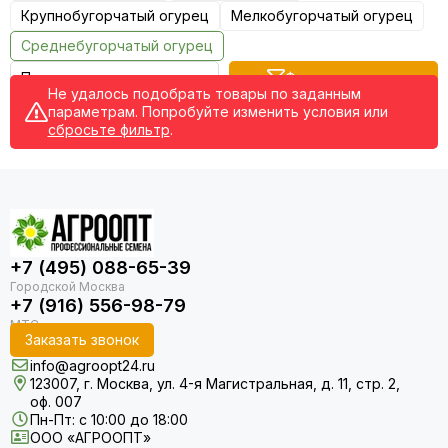
Крупнобугорчатый огурец
Мелкобугорчатый огурец
Редис
Редька
Среднебугорчатый огурец
Салат
Фильтр товаров
Свекла
Не удалось подобрать товары по заданным
параметрам. Попробуйте изменить условия или
Сельдерей
сбросьте фильтр
.
Спаржа
Томат
Тыква
Земляника
Микрозелень - семена для проращивания
Фасоль
+7 (495) 088-65-39
Фенхель
+7 (916) 556-98-79
Заказать звонок
info@agroopt24.ru
123007, г. Москва, ул. 4-я Магистральная, д. 11, стр. 2,
оф. 007
Пн-Пт: с 10:00 до 18:00
ООО «АГРООПТ»