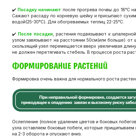
✔️
Посадку начинают
после прогрева почвы до 18
°
С н
Сажают рассаду по корневую шейку и присыпают сухим 
водой(25-30
°
С). Для обогреваемых теплиц 22-25
°
С.
✔️
После посадки
, растения подвязывают к шпалерной
узлом завязывают на расстоянии 50см(или больше) от 
скользящий узел перемещается вверх увеличивая длину
не должен перетягивать стебель. В процессе роста рас
Формировка очень важна для нормального роста растен
Ослепление (полное удаление цветов и боковых побегов 
узла оставляем боковые побеги, которые прищипываем н
на 2-3 оборота и опускают вниз.