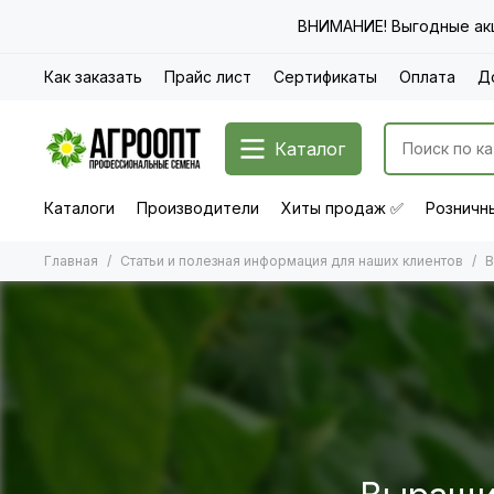
ВНИМАНИЕ! Выгодные акц
Как заказать
Прайс лист
Сертификаты
Оплата
Д
Каталог
Каталоги
Производители
Хиты продаж ✅
Розничны
Главная
Статьи и полезная информация для наших клиентов
В