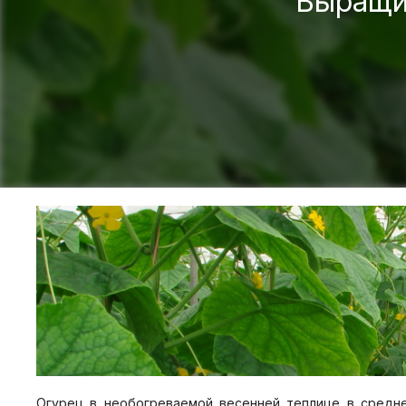
Выращи
Огурец в необогреваемой весенней теплице в средне