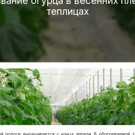
вание огурца в весенних пл
теплицах
й полосе выращивается с конца апреля. В обогреваемой те