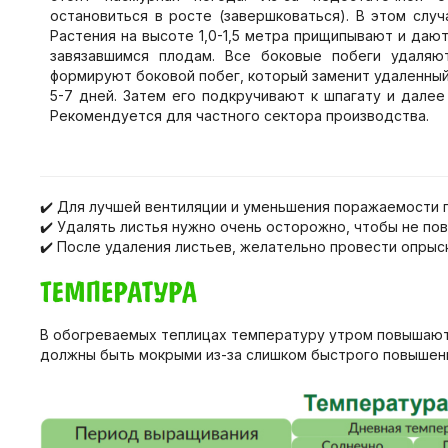
остановиться в росте (завершковаться). В этом сл
Растения на высоте 1,0-1,5 метра прищипывают и даю
завязавшимся плодам. Все боковые побеги удаляют
формируют боковой побег, который заменит удаленный
5-7 дней. Затем его подкручивают к шпагату и далее
Рекомендуется для частного сектора производства.
✔️ Для лучшей вентиляции и уменьшения поражаемости 
✔️ Удалять листья нужно очень осторожно, чтобы не по
✔️ После удаления листьев, желательно провести опрыск
В обогреваемых теплицах температуру утром повышают о
должны быть мокрыми из-за слишком быстрого повышен