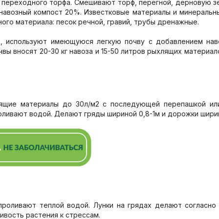
и переходного торфа. Смешивают торф, перегной, дерновую 
навозный компост 20%. Известковые материалы и минеральны
ого материала: песок речной, гравий, трубы дренажные.
а, используют имеющуюся легкую почву с добавлением наво
вы вносят 20-30 кг навоза и 15-50 литров рыхлящих материало
ящие материалы до 30л/м2 с последующей перепашкой или
ливают водой. Делают гряды шириной 0,8-1м и дорожки ширин
 проливают теплой водой. Лунки на грядах делают согласно
ивость растения к стрессам.