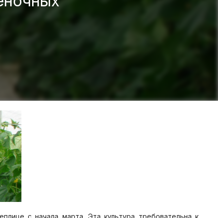
ёночных
плице с начала марта. Эта культура требовательна к