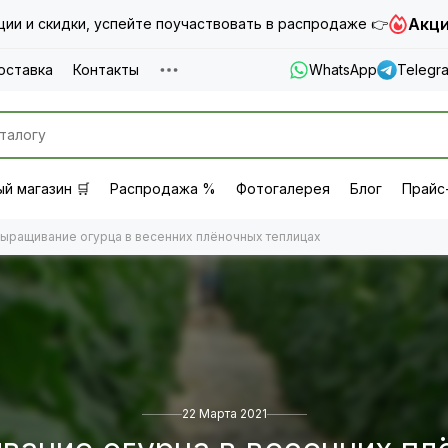
Акци
ии и скидки, успейте поучаствовать в распродаже 👉
оставка
Контакты
WhatsApp
Telegr
й магазин 🛒
Распродажа %
Фотогалерея
Блог
Прайс
ыращивание огурца в весенних плёночных теплицах
22 Марта 2021