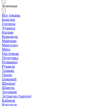
Зеленные
Все товары
Базилик
Горчица
Душица
Катран
Кориандр
Майоран
Мангольд
Мята
Пастернак
Петрушка
Розмарин
Руккола
Тимьян
Укроп
Цикорий
Шпинат
Щавель
Эндивий
Эстрагон (тархун)
Кабачок
Кукуруза