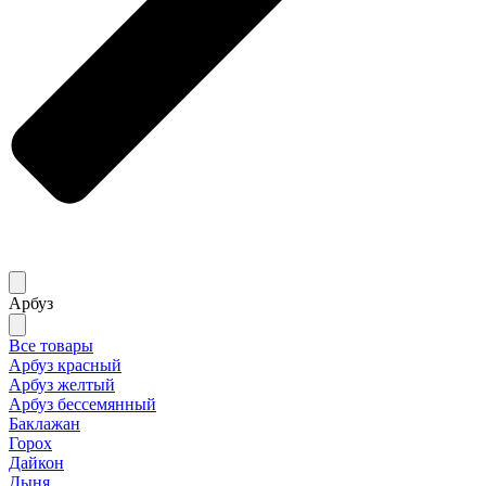
Арбуз
Все товары
Арбуз красный
Арбуз желтый
Арбуз бессемянный
Баклажан
Горох
Дайкон
Дыня