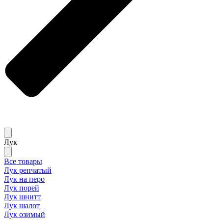
Лук
Все товары
Лук репчатый
Лук на перо
Лук порей
Лук шнитт
Лук шалот
Лук озимый