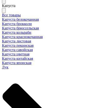
Капуста
Все товары
Капуста белокочанная
Капуста брокколи
Капуста брюссельская
Капуста кольраби
Капуста краснокочанная
Капуста листовая
Капуста пекинская
Капуста савойская
Капуста цветная
Капуста китайская
Капуста японская
Лук