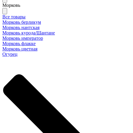
Морковь
Все товары
Морковь берликум
Морковь нантская
Морковь курода/Шантане
Морковь император
Морковь флакке
Морковь цветная
Огурец