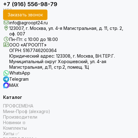
+7 (916) 556-98-79
Салат
Свекла
Заказать звонок
Сельдерей
info@agroopt24.ru
Томат
123007, г. Москва, ул. 4-я Магистральная, д. 11, стр. 2,
оф. 007
Тыква
Пн-Пт: с 10:00 до 18:00
Фасоль
ООО «АГРООПТ»
Фенхель
ОГРН: 5167746200364
Юридический адрес: 123308, г. Москва, ВН.ТЕР.Г.
Цветы
Муниципальный округ Хорошевский, ул. 4-ая
Цикорий
Магистральная, д.11, стр.2, помещ. 1Ц
WhatsApp
Telegram
MAX
Каталог
ПРОФСЕМЕНА
Мини-Проф (alexagro)
Производители
Новинки ❇️
Комплекты
Хиты ✅