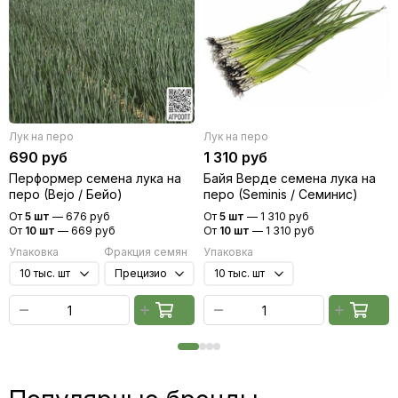
Лук на перо
Лук на перо
690 руб
1 310 руб
Перформер семена лука на
Байя Верде семена лука на
перо (Bejo / Бейо)
перо (Seminis / Семинис)
От
5 шт
—
676 руб
От
5 шт
—
1 310 руб
От
10 шт
—
669 руб
От
10 шт
—
1 310 руб
Упаковка
Фракция семян
Упаковка