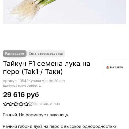
Редис
Редька
Салат
Свекла
Сельдерей
Спаржа
Томат
Тыква
Земляника
Тайкун F1 семена лука на
Микрозелень - семена для проращивания
перо (Takii / Таки)
Фасоль
Артикул:
Фенхель
13543
Купили менее 20 раз
Единица измерения: шт
29 616 руб
Оставить отзыв
Ранний. Не формирует луковицу.
Ранний гибрид лука на перо с высокой однородностью