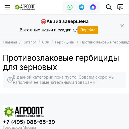
Акция завершена
Выгодные акции и скидки 👉
Перейти
Главная
Каталог
СЗР
Гербициды
Противозлаковые гербицид
Противозлаковые гербициды
для зерновых
В данной категории пока пусто. Совсем скоро мы
наполним её замечательными товарами!
+7 (495) 088-65-39