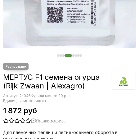
Салат
Свекла
Сельдерей
Томат
Тыква
Фасоль
Фенхель
Цветы
Цикорий
МЕРТУС F1 семена огурца
(Rijk Zwaan | Alexagro)
Артикул:
2-045
Купили менее 20 раз
Единица измерения: шт
1 872 руб
Оставить отзыв
Для плёночных теплиц и летне-осеннего оборота в
остеклённых теплицах