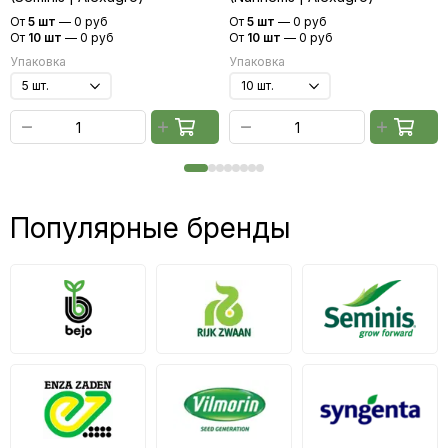
От
5 шт
—
0 руб
От
5 шт
—
0 руб
От
10 шт
—
0 руб
От
10 шт
—
0 руб
Упаковка
Упаковка
Популярные бренды