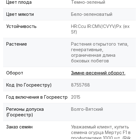
Цвет плода
Темно-зеленый
Цвет мякоти
Бело-зеленоватый
Устойчивость
HR:Ccu IR:CMV/CVYV/Px (ex
Sf)
Растение
Растения открытого типа,
генеративные,
ограниченная длина
боковых побегов
Оборот
Зимне-весенний оборот.
Код (по Госреестру)
8755768
Год включения в Госреестр
2015
Регионы допуска
Волго-Вятский
(Госреестр)
Заказ семян
Уважаемый клиент, купить
семена огурца Мертус F1 в
профупаковке 1000 шт. (Rijk