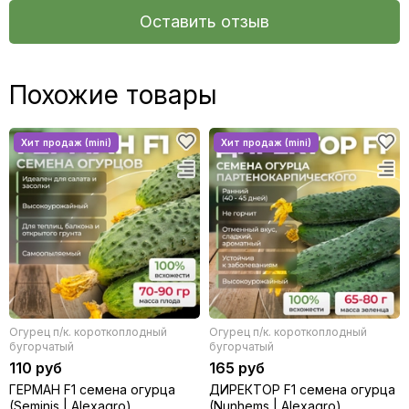
Оставить отзыв
Похожие товары
Огурец п/к. короткоплодный
Огурец п/к. короткоплодный
бугорчатый
бугорчатый
110 руб
165 руб
ГЕРМАН F1 семена огурца
ДИРЕКТОР F1 семена огурца
(Seminis | Alexagro)
(Nunhems | Alexagro)