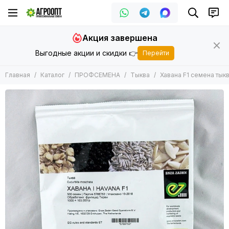
ПРОФСЕМЕНА
Акция завершена
Все товары
Выгодные акции и скидки 👉
Перейти
Арбуз
Баклажан
Главная
Каталог
ПРОФСЕМЕНА
Тыква
Хавана F1 семена тыкв
Горох
Дайкон
Дыня
Зеленные
Кабачок
Кукуруза
Капуста
Лук
Морковь
Огурец
Патиссон
Перец
Подвой