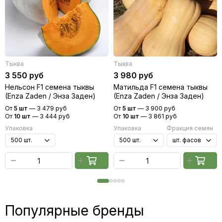
Тыква
Тыква
3 550 руб
3 980 руб
Нельсон F1 семена тыквы
Матильда F1 семена тыквы
(Enza Zaden / Энза Заден)
(Enza Zaden / Энза Заден)
От
5 шт
—
3 479 руб
От
5 шт
—
3 900 руб
От
10 шт
—
3 444 руб
От
10 шт
—
3 861 руб
Упаковка
Упаковка
Фракция семян
Популярные бренды