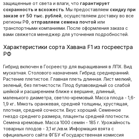
защищенные от света и влаги, что
гарантирует
сохранность и всхожесть
. Мы предоставляем
скидку при
заказе от 50 тыс. рублей
, осуществляем доставку во все
регионы РФ,
отправляем семена почтой
или
транспортными компаниями. После оформления заказа с
вами свяжется менеджер для уточнения подробностей.
Характеристики сорта Хавана F1 из госреестра
РФ
Гибрид включен в Госреестр для выращивания в ЛПХ. Вид
мускатная. Столового назначения. Гибрид среднеранний.
Растение плетистое. Главная плеть длинная. Лист мелкий,
зеленый, без пятнистости. Плод булавовидный со слабой
шейкой и расширением ближе к вершине, длинный,
маленького диаметра, светло-кремовый. Масса плода - 1,6-
1,9 кг.. Мякоть оранжевая, средней толщины, хрустящая,
плотная, средней сочности. Вкус хороший. Семенное
гнездо среднего размера, плаценты средней плотности.
Семена кремовые. Масса 1000 семян - 185 г. Урожайность
товарных плодов - 3,1 кг./кв.м. Информация взята с
официального сайта ФГБУ «Государственная комиссия