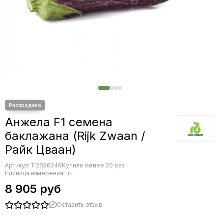
Редис
Редька
Салат
Свекла
Сельдерей
Спаржа
Томат
Тыква
Земляника
Микрозелень - семена для проращивания
Анжела F1 семена
Фасоль
баклажана (Rijk Zwaan /
Фенхель
Райк Цваан)
Артикул:
112656246
Купили менее 20 раз
Единица измерения: шт
8 905 руб
Оставить отзыв