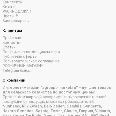
Комплекты
Хиты ✅
РАСПРОДАЖА ❗️
Цветы 💐
Биопрепараты
Клиентам
Прайс лист
Контакты
Статьи
Политика конфеденциальности
Публичная оферта
Пользовательское соглашение
РОЗНИЧНЫЙ МАГАЗИН
Telegram (канал)
О компании
Интернет-магазин "agroopt-market.ru" – лучшие товары
для сельского хозяйства по доступным ценам!
Предлагаем широкий ассортимент высококачественной
продукции от ведущих мировых производителей:
Nunhems, Rijk Zwaan, Bejo Zaden, Seminis, Syngenta,
Hazera Genetics, Sakata, Tezier, Clause, Гавриш, Vilmorin,
Enza Zaden, De Ruiter Seeds, Takii Europe B.V., MAY Seed.