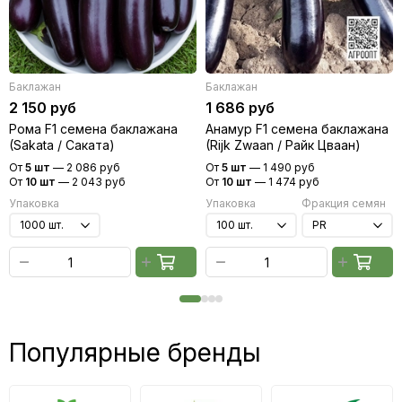
Баклажан
Баклажан
2 150 руб
1 686 руб
Рома F1 семена баклажана
Анамур F1 семена баклажана
(Sakata / Саката)
(Rijk Zwaan / Райк Цваан)
От
5 шт
—
2 086 руб
От
5 шт
—
1 490 руб
От
10 шт
—
2 043 руб
От
10 шт
—
1 474 руб
Упаковка
Упаковка
Фракция семян
Популярные бренды