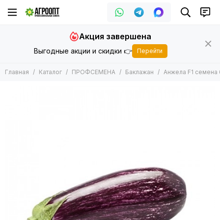
ПРОФСЕМЕНА
Акция завершена
Все товары
Выгодные акции и скидки 👉
Перейти
Арбуз
Баклажан
Главная
Каталог
ПРОФСЕМЕНА
Баклажан
Анжела F1 семена б
Горох
Дайкон
Дыня
Зеленные
Кабачок
Кукуруза
Капуста
Лук
Морковь
Огурец
Патиссон
Перец
Подвой