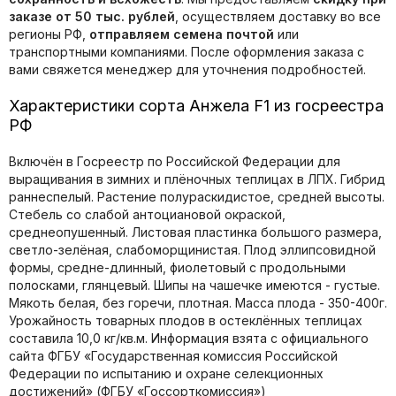
заказе от 50 тыс. рублей
, осуществляем доставку во все
регионы РФ,
отправляем семена почтой
или
транспортными компаниями. После оформления заказа с
вами свяжется менеджер для уточнения подробностей.
Характеристики сорта Анжела F1 из госреестра
РФ
Включён в Госреестр по Российской Федерации для
выращивания в зимних и плёночных теплицах в ЛПХ. Гибрид
раннеспелый. Растение полураскидистое, средней высоты.
Стебель со слабой антоциановой окраской,
среднеопушенный. Листовая пластинка большого размера,
светло-зелёная, слабоморщинистая. Плод эллипсовидной
формы, средне-длинный, фиолетовый с продольными
полосками, глянцевый. Шипы на чашечке имеются - густые.
Мякоть белая, без горечи, плотная. Масса плода - 350-400г.
Урожайность товарных плодов в остеклённых теплицах
составила 10,0 кг/кв.м. Информация взята с официального
сайта ФГБУ «Государственная комиссия Российской
Федерации по иcпытанию и охране селекционных
достижений» (ФГБУ «Госсорткомиссия»)