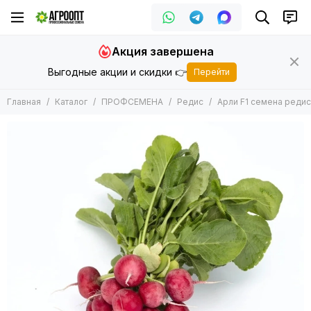
ПРОФСЕМЕНА
Акция завершена
Все товары
Выгодные акции и скидки 👉
Перейти
Арбуз
Баклажан
Главная
Каталог
ПРОФСЕМЕНА
Редис
Арли F1 семена редиса
Горох
Дайкон
Дыня
Зеленные
Кабачок
Кукуруза
Капуста
Лук
Морковь
Огурец
Патиссон
Перец
Подвой