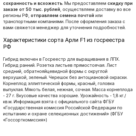
сохранность и всхожесть
. Мы предоставляем
скидку при
заказе от 50 тыс. рублей
, осуществляем доставку во все
регионы РФ,
отправляем семена почтой
или
транспортными компаниями. После оформления заказа с
вами свяжется менеджер для уточнения подробностей.
Характеристики сорта Арли F1 из госреестра
РФ
Гибрид включен в Госреестр для выращивания в ЛПХ.
Гибрид ранний. Розетка листьев прямостоячая. Лист
средний, обратнояйцевидной формы с округлой
верхушкой, зеленый. Черешок без антоциановой окраски.
Корнеплод эллиптической формы, красный, головка
выпуклая. Мякоть белая, нежная, сочная. Масса корнеплода
- 27 г. Вкусовые качества хорошие. Урожайность - 1,8 кг./
кв.м. Информация взята с официального сайта ФГБУ
«Государственная комиссия Российской Федерации по
иcпытанию и охране селекционных достижений» (ФГБУ
«Госсорткомиссия»)