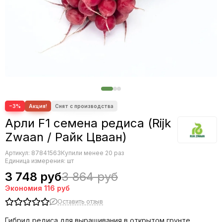
Редис
Редька
Салат
Свекла
Сельдерей
Спаржа
Томат
Тыква
Земляника
−3%
Микрозелень - семена для проращивания
Арли F1 семена редиса (Rijk
Фасоль
Zwaan / Райк Цваан)
Фенхель
Артикул:
87841563
Купили менее 20 раз
Единица измерения: шт
3 748 руб
3 864 руб
Экономия
116 руб
Оставить отзыв
Гибрид редиса для выращивания в открытом грунте