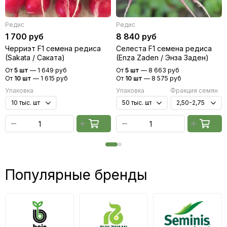
Редис
Редис
1 700 руб
8 840 руб
Черриэт F1 семена редиса
Селеста F1 семена редиса
(Sakata / Саката)
(Enza Zaden / Энза Заден)
От
5 шт
—
1 649 руб
От
5 шт
—
8 663 руб
От
10 шт
—
1 615 руб
От
10 шт
—
8 575 руб
Упаковка
Упаковка
Фракция семян
Популярные бренды