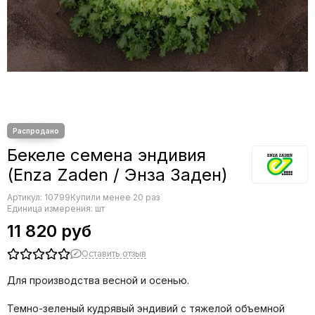
Шпинат
Редис
Щавель
Редька
Эндивий
Салат
Эстрагон (тархун)
Свекла
Сельдерей
Спаржа
Томат
Тыква
Земляника
Бекеле семена эндивия
Микрозелень - семена для проращивания
(Enza Zaden / Энза Заден)
Фасоль
Артикул:
Фенхель
10799
Купили менее 20 раз
Единица измерения: шт
11 820 руб
Оставить отзыв
Для производства весной и осенью.
Темно-зеленый кудрявый эндивий с тяжелой объемной