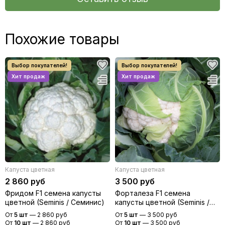
Похожие товары
Капуста цветная
Капуста цветная
2 860 руб
3 500 руб
Фридом F1 семена капусты
Форталеза F1 семена
цветной (Seminis / Семинис)
капусты цветной (Seminis /
Семинис)
От
5 шт
—
2 860 руб
От
5 шт
—
3 500 руб
От
10 шт
—
2 860 руб
От
10 шт
—
3 500 руб