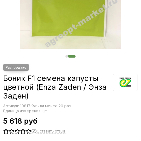
Редис
Редька
Салат
Свекла
Сельдерей
Спаржа
Томат
Тыква
Земляника
Микрозелень - семена для проращивания
Боник F1 семена капусты
Фасоль
цветной (Enza Zaden / Энза
Фенхель
Заден)
Артикул:
10817
Купили менее 20 раз
Единица измерения: шт
5 618 руб
Оставить отзыв