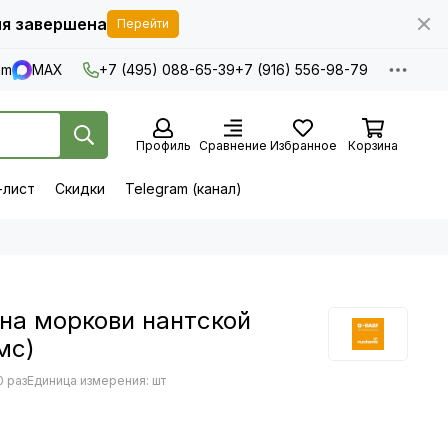
я завершена
Перейти
am
MAX
+7 (495) 088-65-39
+7 (916) 556-98-79
Профиль
Сравнение
Избранное
Корзина
-лист
Скидки
Telegram (канал)
на моркови нантской
мс)
0 раз
Единица измерения: шт