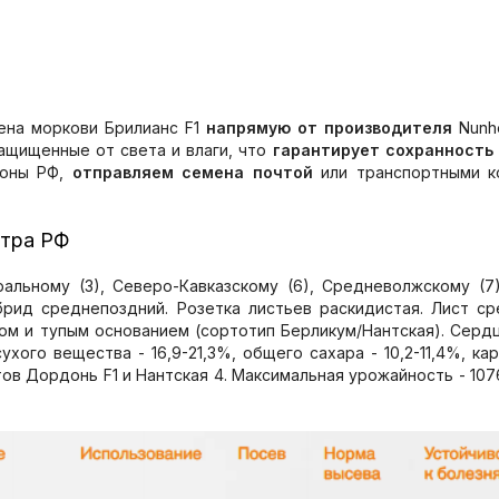
ена моркови Брилианс F1
напрямую от производителя
Nunhe
защищенные от света и влаги, что
гарантирует сохранность
ионы РФ,
отправляем семена почтой
или транспортными ко
стра РФ
альному (3), Северо-Кавказскому (6), Средневолжскому (
брид среднепоздний. Розетка листьев раскидистая. Лист с
м и тупым основанием (сортотип Берликум/Нантская). Сердце
ого вещества - 16,9-21,3%, общего сахара - 10,2-11,4%, кар
тов Дордонь F1 и Нантская 4. Максимальная урожайность - 1076