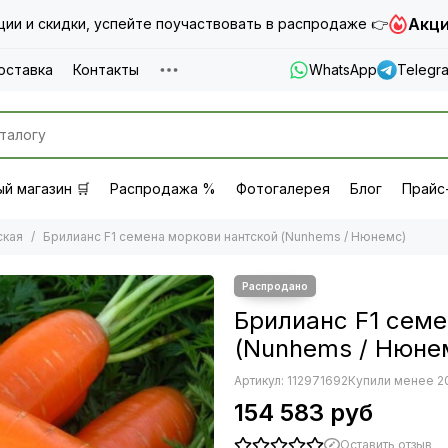
Акци
ии и скидки, успейте поучаствовать в распродаже 👉
оставка
Контакты
WhatsApp
Telegr
й магазин 🛒
Распродажа %
Фотогалерея
Блог
Прайс
ская
Брилианс F1 семена моркови нантской (Nunhems / Нюнемс)
Брилианс F1 семе
(Nunhems / Нюне
Артикул:
112971692
Купили менее 2
154 583 руб
Оставить отзыв