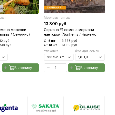
ская
Морковь нантская
Мо
13 800 руб
9 
семена моркови
Сиркана F1 семена моркови
Дж
eminis / Семинис)
нантской (Nunhems / Нюнемс)
на
Цв
42 руб
От
5 шт
—
13 386 руб
От
938 руб
От
10 шт
—
13 110 руб
От
Упаковка
Фракция семян
Уп
В корзину
В корзину