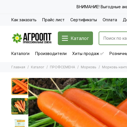
ВНИМАНИЕ! Выгодные акц
Как заказать
Прайс лист
Сертификаты
Оплата
Д
Каталог
Каталоги
Производители
Хиты продаж ✅
Розничны
Главная
Каталог
ПРОФСЕМЕНА
Морковь
Морковь нант