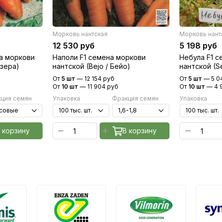
Морковь нантская
Морковь нант
12 530 руб
5 198 руб
а моркови
Наполи F1 семена моркови
Небула F1 
азера)
нантской (Bejo / Бейо)
нантской (S
От
5 шт
—
12 154 руб
От
5 шт
—
5 0
От
10 шт
—
11 904 руб
От
10 шт
—
4 
ция семян
Упаковка
Фракция семян
Упаковка
 корзину
В корзину