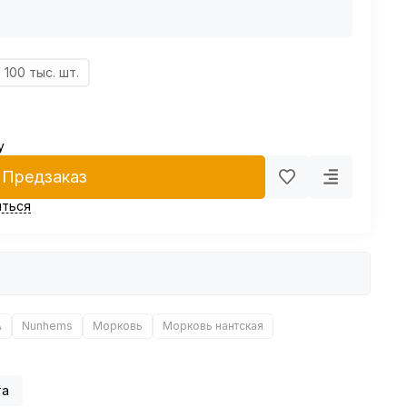
100 тыс. шт.
у
Предзаказ
ться
А
Nunhems
Морковь
Морковь нантская
та