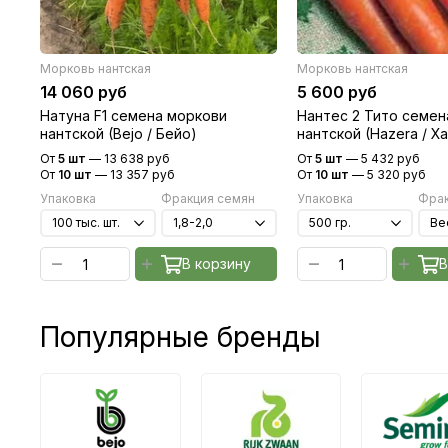
Морковь нантская
Морковь нантская
14 060 руб
5 600 руб
Натуна F1 семена моркови
Нантес 2 Тито семен
нантской (Bejo / Бейо)
нантской (Hazera / Х
От
5 шт
—
13 638 руб
От
5 шт
—
5 432 руб
От
10 шт
—
13 357 руб
От
10 шт
—
5 320 руб
Упаковка
Фракция семян
Упаковка
Фрак
В корзину
В
Популярные бренды