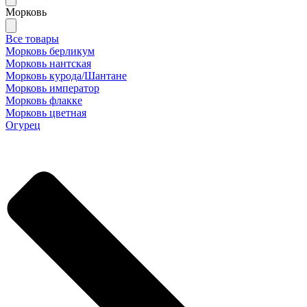
Морковь
Все товары
Морковь берликум
Морковь нантская
Морковь курода/Шантане
Морковь император
Морковь флакке
Морковь цветная
Огурец