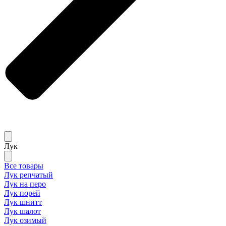
Лук
Все товары
Лук репчатый
Лук на перо
Лук порей
Лук шнитт
Лук шалот
Лук озимый