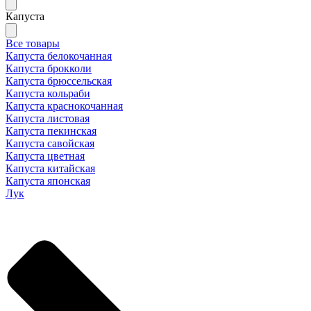
Капуста
Все товары
Капуста белокочанная
Капуста брокколи
Капуста брюссельская
Капуста кольраби
Капуста краснокочанная
Капуста листовая
Капуста пекинская
Капуста савойская
Капуста цветная
Капуста китайская
Капуста японская
Лук