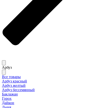
Арбуз
Все товары
Арбуз красный
Арбуз желтый
Арбуз бессемянный
Баклажан
Горох
Дайкон
Дыня