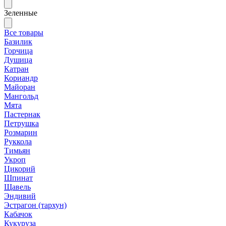
Зеленные
Все товары
Базилик
Горчица
Душица
Катран
Кориандр
Майоран
Мангольд
Мята
Пастернак
Петрушка
Розмарин
Руккола
Тимьян
Укроп
Цикорий
Шпинат
Щавель
Эндивий
Эстрагон (тархун)
Кабачок
Кукуруза