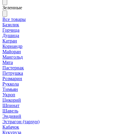
Зеленные
Все товары
Базилик
Горчица
Душица
Катран
Кориандр
Майоран
Мангольд
Мята
Пастернак
Петрушка
Розмарин
Руккола
Тимьян
Укроп
Цикорий
Шпинат
Щавель
Эндивий
Эстрагон (тархун)
Кабачок
Кукуруза