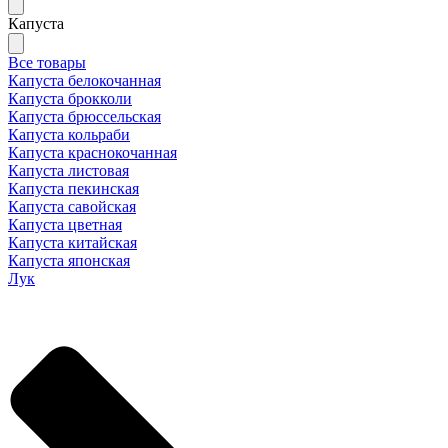
Капуста
Все товары
Капуста белокочанная
Капуста брокколи
Капуста брюссельская
Капуста кольраби
Капуста краснокочанная
Капуста листовая
Капуста пекинская
Капуста савойская
Капуста цветная
Капуста китайская
Капуста японская
Лук