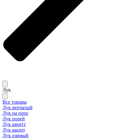
Лук
Все товары
Лук репчатый
Лук на перо
Лук порей
Лук шнитт
Лук шалот
Лук озимый