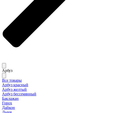
Арбуз
Все товары
Арбуз красный
Арбуз желтый
Арбуз бессемянный
Баклажан
Горох
Дайкон
Дыня