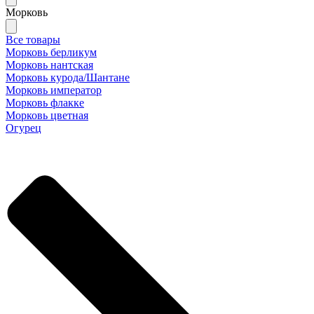
Морковь
Все товары
Морковь берликум
Морковь нантская
Морковь курода/Шантане
Морковь император
Морковь флакке
Морковь цветная
Огурец