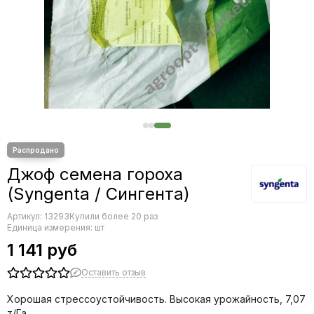
Редис
Редька
Салат
Свекла
Сельдерей
Спаржа
Томат
Тыква
Земляника
Микрозелень - семена для проращивания
Джоф семена гороха
Фасоль
(Syngenta / Сингента)
Фенхель
Артикул:
13293
Купили более 20 раз
Единица измерения: шт
1 141 руб
Оставить отзыв
Хорошая стрессоустойчивость. Высокая урожайность, 7,07
т/Га