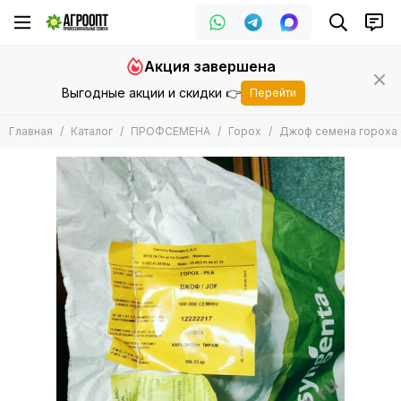
ПРОФСЕМЕНА
Акция завершена
Все товары
Выгодные акции и скидки 👉
Перейти
Арбуз
Баклажан
Главная
Каталог
ПРОФСЕМЕНА
Горох
Джоф семена гороха (
Горох
Дайкон
Дыня
Зеленные
Кабачок
Кукуруза
Капуста
Лук
Морковь
Огурец
Патиссон
Перец
Подвой