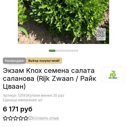
Редис
Салаты другие
Редька
Салат мультилиф
Салат
Салат Косберг
Свекла
Сельдерей
Спаржа
Томат
Тыква
Земляника
Микрозелень - семена для проращивания
Экзам Knox семена салата
Фасоль
саланова (Rijk Zwaan / Райк
Фенхель
Цваан)
Артикул:
12593
Купили менее 20 раз
Единица измерения: шт
6 171 руб
Оставить отзыв