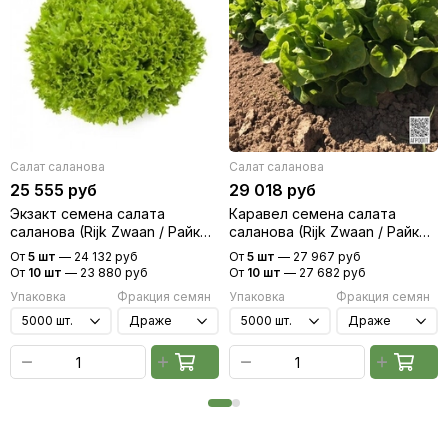
Салат саланова
Салат саланова
25 555 руб
29 018 руб
Экзакт семена салата
Каравел семена салата
саланова (Rijk Zwaan / Райк
саланова (Rijk Zwaan / Райк
Цваан)
Цваан)
От
5 шт
—
24 132 руб
От
5 шт
—
27 967 руб
От
10 шт
—
23 880 руб
От
10 шт
—
27 682 руб
Упаковка
Фракция семян
Упаковка
Фракция семян