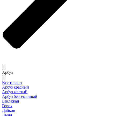
Арбуз
Все товары
Арбуз красный
Арбуз желтый
Арбуз бессемянный
Баклажан
Горох
Дайкон
Дыня