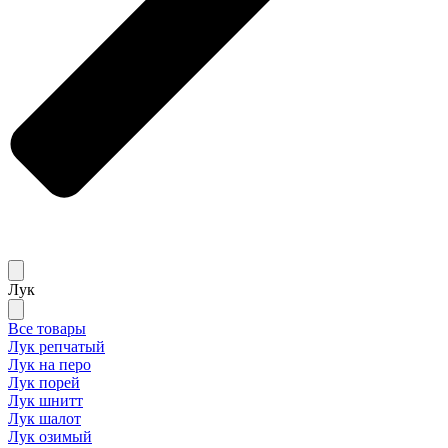
Лук
Все товары
Лук репчатый
Лук на перо
Лук порей
Лук шнитт
Лук шалот
Лук озимый