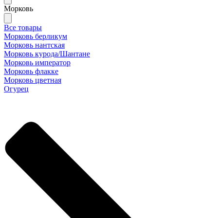
Морковь
Все товары
Морковь берликум
Морковь нантская
Морковь курода/Шантане
Морковь император
Морковь флакке
Морковь цветная
Огурец