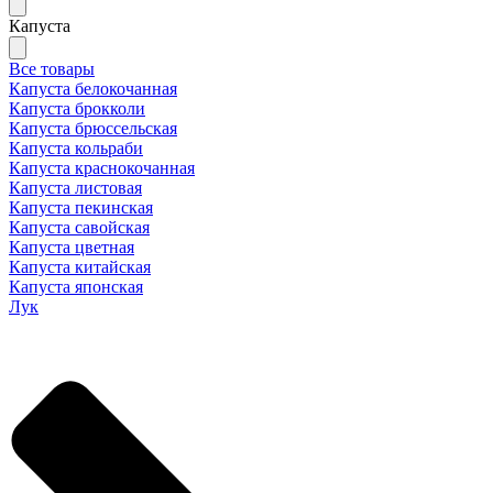
Капуста
Все товары
Капуста белокочанная
Капуста брокколи
Капуста брюссельская
Капуста кольраби
Капуста краснокочанная
Капуста листовая
Капуста пекинская
Капуста савойская
Капуста цветная
Капуста китайская
Капуста японская
Лук