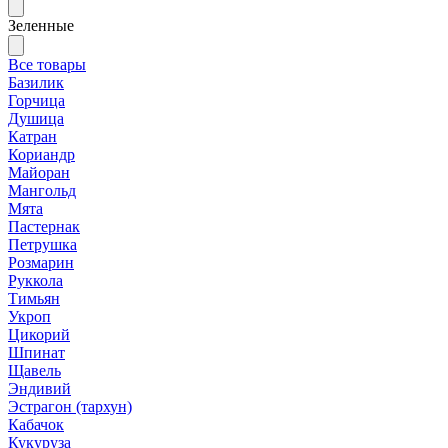
Зеленные
Все товары
Базилик
Горчица
Душица
Катран
Кориандр
Майоран
Мангольд
Мята
Пастернак
Петрушка
Розмарин
Руккола
Тимьян
Укроп
Цикорий
Шпинат
Щавель
Эндивий
Эстрагон (тархун)
Кабачок
Кукуруза