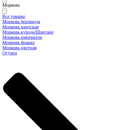
Морковь
Все товары
Морковь берликум
Морковь нантская
Морковь курода/Шантане
Морковь император
Морковь флакке
Морковь цветная
Огурец