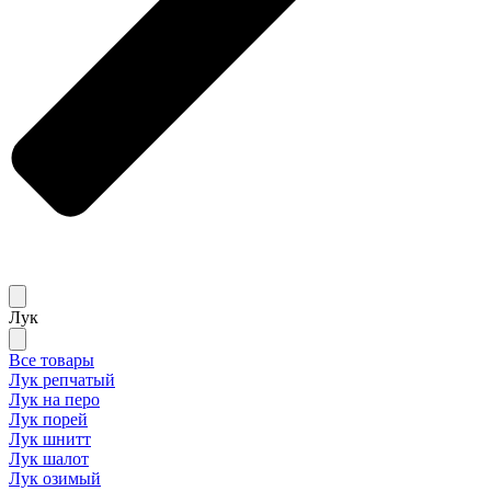
Лук
Все товары
Лук репчатый
Лук на перо
Лук порей
Лук шнитт
Лук шалот
Лук озимый