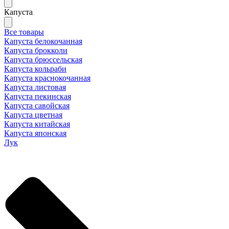
Капуста
Все товары
Капуста белокочанная
Капуста брокколи
Капуста брюссельская
Капуста кольраби
Капуста краснокочанная
Капуста листовая
Капуста пекинская
Капуста савойская
Капуста цветная
Капуста китайская
Капуста японская
Лук