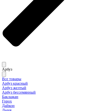
Арбуз
Все товары
Арбуз красный
Арбуз желтый
Арбуз бессемянный
Баклажан
Горох
Дайкон
Дыня