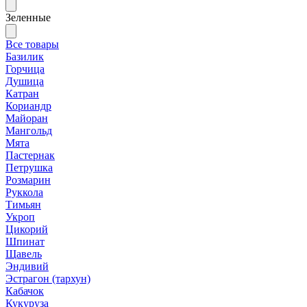
Зеленные
Все товары
Базилик
Горчица
Душица
Катран
Кориандр
Майоран
Мангольд
Мята
Пастернак
Петрушка
Розмарин
Руккола
Тимьян
Укроп
Цикорий
Шпинат
Щавель
Эндивий
Эстрагон (тархун)
Кабачок
Кукуруза