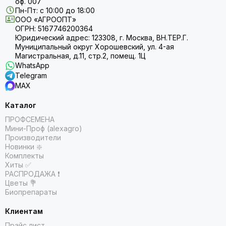
оф. 007
Пн-Пт: с 10:00 до 18:00
ООО «АГРООПТ»
ОГРН: 5167746200364
Юридический адрес: 123308, г. Москва, ВН.ТЕР.Г.
Муниципальный округ Хорошевский, ул. 4-ая
Магистральная, д.11, стр.2, помещ. 1Ц
WhatsApp
Telegram
MAX
Каталог
ПРОФСЕМЕНА
Мини-Проф (alexagro)
Производители
Новинки ❇️
Комплекты
Хиты ✅
РАСПРОДАЖА ❗️
Цветы 💐
Биопрепараты
Клиентам
Прайс лист