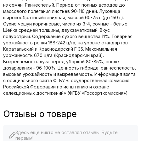
из семян. Раннеспелый. Период от полных всходов до
массового полегания листьев 90-110 дней. Луковица
широкообратнояйцевидная, массой 60-75 г (до 150 г).
Сухие чешуи коричневые, число их 3-4, сочные - белые.
Шейка средней толщины, двухзачатковый. Вкус
полуострый. Содержание сухого вещества 11%. Товарная
урожайность репки 188-242 ц/га, на уровне стандартов
Каратальский и Краснодарский Г 35. Максимальная
урожайность 670 ц/га (Краснодарский край).
Вызреваемость лука перед уборкой 80-85%, после
дозаривания - 96-100%. Ценность гибрида: раннеспелость,
высокая урожайность и вызреваемость. Информация взята
с официального сайта ФГБУ «Государственная комиссия
Российской Федерации по иcпытанию и охране
селекционных достижений» (ФГБУ «Госсорткомиссия»)
Отзывы о товаре
Здесь еще никто не оставлял отзывы. Будьте
первым!