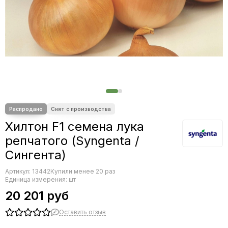
Редис
Редька
Салат
Свекла
Сельдерей
Спаржа
Томат
Тыква
Земляника
Микрозелень - семена для проращивания
Хилтон F1 семена лука
Фасоль
репчатого (Syngenta /
Фенхель
Сингента)
Артикул:
13442
Купили менее 20 раз
Единица измерения: шт
20 201 руб
Оставить отзыв