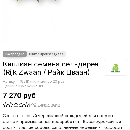
Benary
Cerny
Farao
PanAmerican
HemGenetics
Floranova
Satimex
Киллиан семена сельдерея
(Rijk Zwaan / Райк Цваан)
Артикул:
11921
Купили менее 20 раз
Единица измерения: шт
7 270 руб
Оставить отзыв
Светло-зелёный черешковый сельдерей для свежего
рынка и промышленной переработки - Высокоурожайный
сорт - Гладкие хорошо заполненные черешки - Подходит