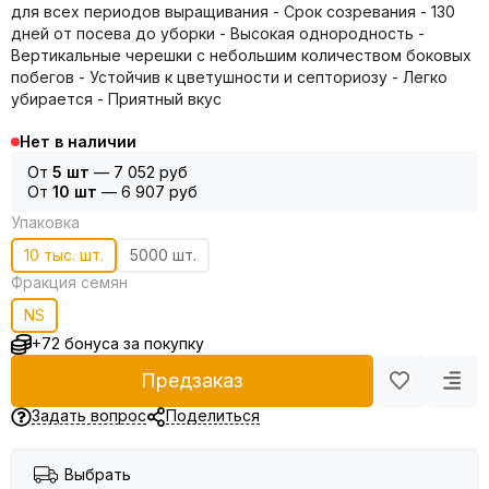
для всех периодов выращивания - Срок созревания - 130
дней от посева до уборки - Высокая однородность -
Вертикальные черешки с небольшим количеством боковых
побегов - Устойчив к цветушности и септориозу - Легко
убирается - Приятный вкус
Нет в наличии
От
5 шт
—
7 052 руб
От
10 шт
—
6 907 руб
Упаковка
10 тыс. шт.
5000 шт.
Фракция семян
NS
+72 бонуса за покупку
Предзаказ
Задать вопрос
Поделиться
Выбрать