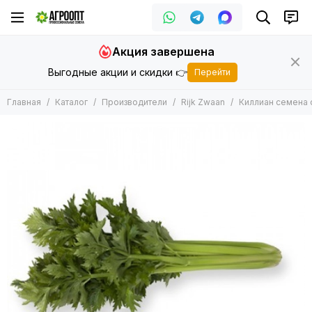
Производители
Акция завершена
Все товары
Выгодные акции и скидки 👉
Перейти
Bejo
Rijk Zwaan
Главная
Каталог
Производители
Rijk Zwaan
Киллиан семена с
Seminis
Enza Zaden
Vilmorin
Syngenta
Sakata
Clause
De Ruiter Seeds
Hazera
Takii
Nunhems
Гавриш
Joy Seeds
May Seed