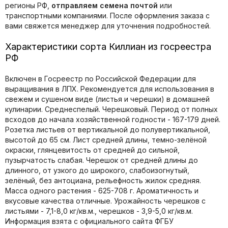
регионы РФ,
отправляем семена почтой
или
транспортными компаниями. После оформления заказа с
вами свяжется менеджер для уточнения подробностей.
Характеристики сорта Киллиан из госреестра
РФ
Включен в Госреестр по Российской Федерации для
выращивания в ЛПХ. Рекомендуется для использования в
свежем и сушеном виде (листья и черешки) в домашней
кулинарии. Среднеспелый. Черешковый. Период от полных
всходов до начала хозяйственной годности - 167-179 дней.
Розетка листьев от вертикальной до полувертикальной,
высотой до 65 см. Лист средней длины, темно-зелёной
окраски, глянцевитость от средней до сильной,
пузырчатость слабая. Черешок от средней длины до
длинного, от узкого до широкого, слабоизогнутый,
зелёный, без антоциана, рельефность жилок средняя.
Масса одного растения - 625-708 г. Ароматичность и
вкусовые качества отличные. Урожайность черешков с
листьями - 7,1-8,0 кг/кв.м., черешков - 3,9-5,0 кг/кв.м.
Информация взята с официального сайта ФГБУ