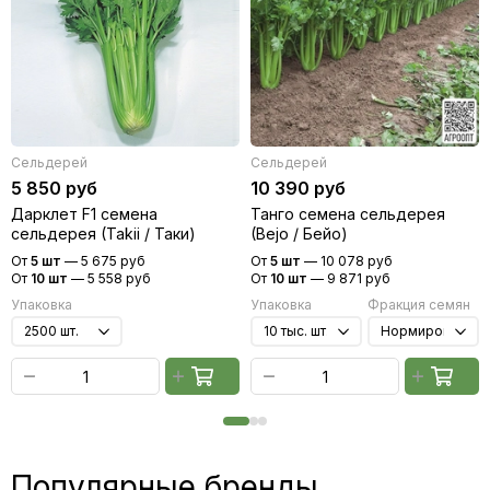
Сельдерей
Сельдерей
5 850 руб
10 390 руб
Дарклет F1 семена
Танго семена сельдерея
сельдерея (Takii / Таки)
(Bejo / Бейо)
От
5 шт
—
5 675 руб
От
5 шт
—
10 078 руб
От
10 шт
—
5 558 руб
От
10 шт
—
9 871 руб
Упаковка
Упаковка
Фракция семян
Популярные бренды