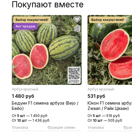
Покупают вместе
Арбуз красный
Арбуз красный
1 480 руб
531 руб
Бедуин F1 семена арбуза (Bejo /
Юкон F1 семена арбуз
Бейо)
Zwaan / Райк Цваан)
От
5 шт
—
1 450 руб
От
5 шт
—
516 руб
От
10 шт
—
1 436 руб
От
10 шт
—
505 руб
Упаковка
Фракция семян
Упаковка
Фрак