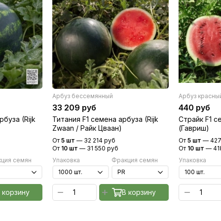
Арбуз бессемянный
Арбуз красны
33 209 руб
440 руб
буза (Rijk
Титания F1 семена арбуза (Rijk
Страйк F1 с
Zwaan / Райк Цваан)
(Гавриш)
От
5 шт
—
32 214 руб
От
5 шт
—
427
От
10 шт
—
31 550 руб
От
10 шт
—
41
ция семян
Упаковка
Фракция семян
Упаковка
 корзину
В корзину