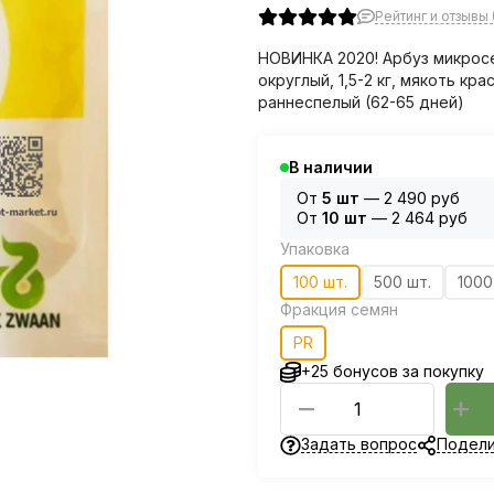
Рейтинг и отзывы 
НОВИНКА 2020! Арбуз микросе
округлый, 1,5-2 кг, мякоть кр
раннеспелый (62-65 дней)
В наличии
От
5 шт
—
2 490 руб
От
10 шт
—
2 464 руб
Упаковка
100 шт.
500 шт.
1000
Фракция семян
PR
+25 бонусов за покупку
Задать вопрос
Подели