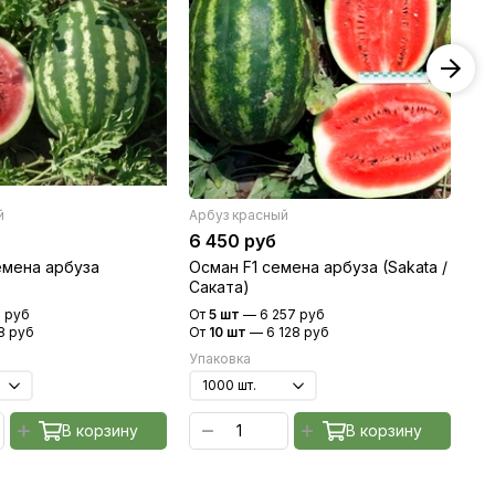
й
Арбуз красный
Ар
6 450 руб
9 
емена арбуза
Осман F1 семена арбуза (Sakata /
Га
Саката)
(N
 руб
От
5 шт
—
6 257 руб
От
8 руб
От
10 шт
—
6 128 руб
От
Упаковка
Уп
В корзину
В корзину