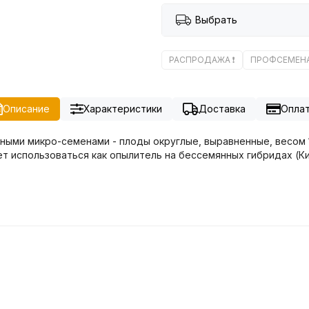
Выбрать
РАСПРОДАЖА ❗️
ПРОФСЕМЕН
Описание
Характеристики
Доставка
Опла
и микро-семенами - плоды округлые, выравненные, весом 1,5-2
ет использоваться как опылитель на бессемянных гибридах (К