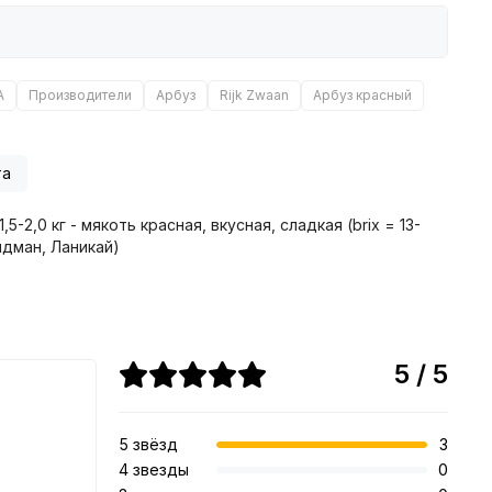
А
Производители
Арбуз
Rijk Zwaan
Арбуз красный
та
,0 кг - мякоть красная, вкусная, сладкая (brix = 13-
идман, Ланикай)
5 / 5
5 звёзд
3
4 звезды
0