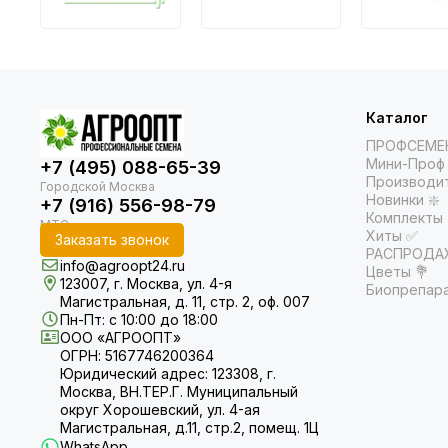
Каталог
ПРОФСЕМЕ
Мини-Проф 
+7 (495) 088-65-39
Производи
Новинки ❇️
+7 (916) 556-98-79
Комплекты
Хиты ✅
Заказать звонок
РАСПРОДАЖ
info@agroopt24.ru
Цветы 💐
123007, г. Москва, ул. 4-я
Биопрепар
Магистральная, д. 11, стр. 2, оф. 007
Пн-Пт: с 10:00 до 18:00
ООО «АГРООПТ»
ОГРН: 5167746200364
Юридический адрес: 123308, г.
Москва, ВН.ТЕР.Г. Муниципальный
округ Хорошевский, ул. 4-ая
Магистральная, д.11, стр.2, помещ. 1Ц
WhatsApp