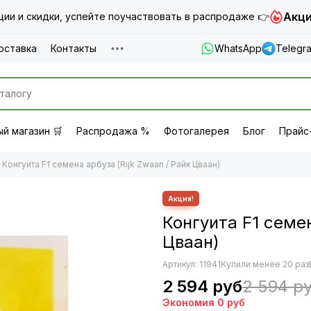
Акци
ии и скидки, успейте поучаствовать в распродаже 👉
оставка
Контакты
WhatsApp
Telegr
й магазин 🛒
Распродажа %
Фотогалерея
Блог
Прайс
Конгуита F1 семена арбуза (Rijk Zwaan / Райк Цваан)
Конгуита F1 семен
Цваан)
Артикул:
11941
Купили менее 20 раз
2 594 руб
2 594 р
Экономия
0 руб