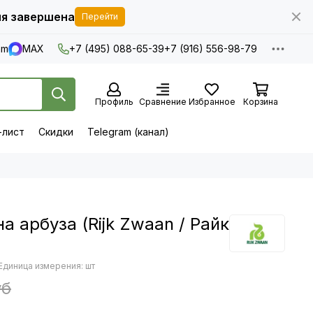
я завершена
Перейти
am
MAX
+7 (495) 088-65-39
+7 (916) 556-98-79
Профиль
Сравнение
Избранное
Корзина
-лист
Скидки
Telegram (канал)
а арбуза (Rijk Zwaan / Райк
Единица измерения: шт
уб