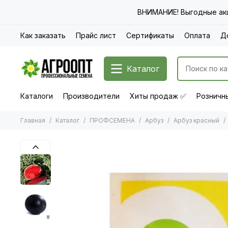
ВНИМАНИЕ! Выгодные акц
Как заказать
Прайс лист
Сертификаты
Оплата
Д
Каталог
Каталоги
Производители
Хиты продаж ✅
Розничны
Главная
Каталог
ПРОФСЕМЕНА
Арбуз
Арбуз красный