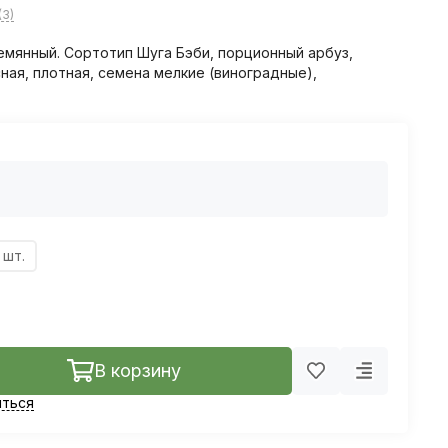
(3)
мянный. Сортотип Шуга Бэби, порционный арбуз,
асная, плотная, семена мелкие (виноградные),
 шт.
В корзину
ться