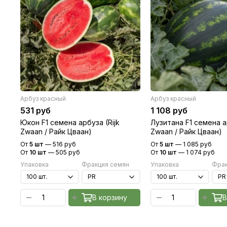
Арбуз красный
Арбуз красный
531 руб
1 108 руб
Юкон F1 семена арбуза (Rijk
Лузитана F1 семена ар
Zwaan / Райк Цваан)
Zwaan / Райк Цваан)
От
5 шт
—
516 руб
От
5 шт
—
1 085 руб
От
10 шт
—
505 руб
От
10 шт
—
1 074 руб
Упаковка
Фракция семян
Упаковка
Фрак
В корзину
В