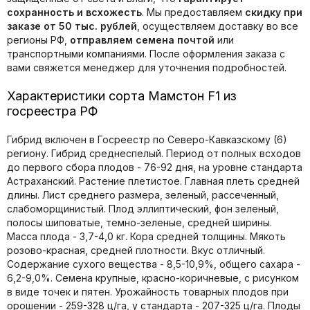
сохранность и всхожесть
. Мы предоставляем
скидку при
заказе от 50 тыс. рублей
, осуществляем доставку во все
регионы РФ,
отправляем семена почтой
или
транспортными компаниями. После оформления заказа с
вами свяжется менеджер для уточнения подробностей.
Характеристики сорта Мамстон F1 из
госреестра РФ
Гибрид включен в Госреестр по Северо-Кавказскому (6)
региону. Гибрид среднеспелый. Период от полных всходов
до первого сбора плодов - 76-92 дня, на уровне стандарта
Астраханский. Растение плетистое. Главная плеть средней
длины. Лист среднего размера, зеленый, рассеченный,
слабоморщинистый. Плод эллиптический, фон зеленый,
полосы шиповатые, темно-зеленые, средней ширины.
Масса плода - 3,7-4,0 кг. Кора средней толщины. Мякоть
розово-красная, средней плотности. Вкус отличный.
Содержание сухого вещества - 8,5-10,9%, общего сахара -
6,2-9,0%. Семена крупные, красно-коричневые, с рисунком
в виде точек и пятен. Урожайность товарных плодов при
орошении - 259-328 ц/га, у стандарта - 207-325 ц/га. Плоды