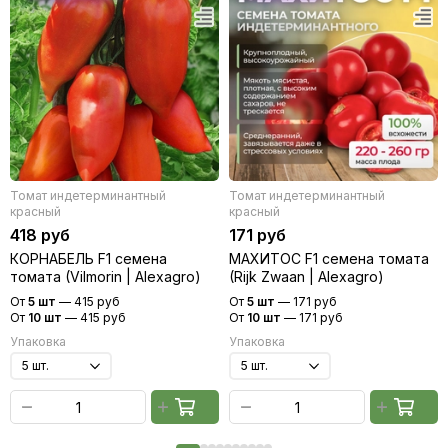
Томат индетерминантный
Томат индетерминантный
красный
красный
418 руб
171 руб
КОРНАБЕЛЬ F1 семена
МАХИТОС F1 семена томата
томата (Vilmorin | Alexagro)
(Rijk Zwaan | Alexagro)
От
5 шт
—
415 руб
От
5 шт
—
171 руб
От
10 шт
—
415 руб
От
10 шт
—
171 руб
Упаковка
Упаковка