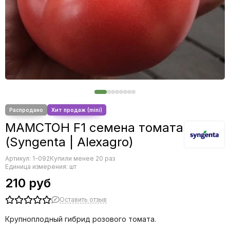
Салат
Свекла
Сельдерей
Томат
Тыква
Фасоль
Фенхель
Цветы
Цикорий
МАМСТОН F1 семена томата
(Syngenta | Alexagro)
Артикул:
1-092
Купили менее 20 раз
Единица измерения: шт
210 руб
Оставить отзыв
Крупноплодный гибрид розового томата.