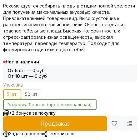
Рекомендуется собирать плоды в стадии полной зрелости
для получения максимальных вкусовых качеств.
Привлекательныей товарный вид. Высокоустойчив к
растрескиванию и вершинной гнили. Очень твердые и
траспортабельные плоды. Высокая толерантность к
стресс-факторам: низкая освещенность, высокая
температура, перепады температур. Подходит для
формировки в один или в два стебля
Нет в наличии
От
5 шт
—
0 руб
От
10 шт
—
0 руб
Упаковка
5 шт.
50 шт.
Упаковка больше (профессиональная)
+2 бонуса за покупку
Предзаказ
Задать вопрос
Поделиться