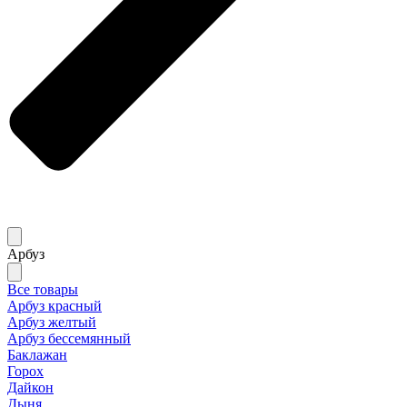
Арбуз
Все товары
Арбуз красный
Арбуз желтый
Арбуз бессемянный
Баклажан
Горох
Дайкон
Дыня