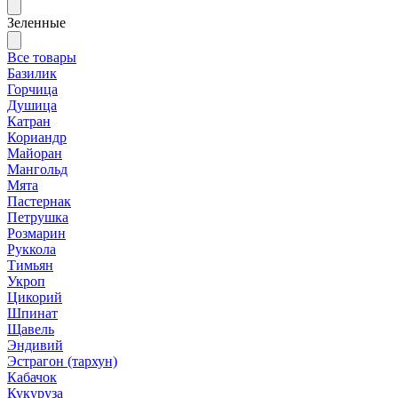
Зеленные
Все товары
Базилик
Горчица
Душица
Катран
Кориандр
Майоран
Мангольд
Мята
Пастернак
Петрушка
Розмарин
Руккола
Тимьян
Укроп
Цикорий
Шпинат
Щавель
Эндивий
Эстрагон (тархун)
Кабачок
Кукуруза