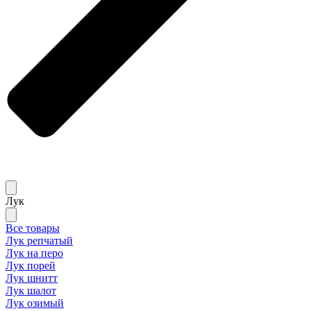
Лук
Все товары
Лук репчатый
Лук на перо
Лук порей
Лук шнитт
Лук шалот
Лук озимый