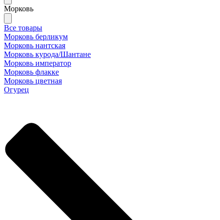
Морковь
Все товары
Морковь берликум
Морковь нантская
Морковь курода/Шантане
Морковь император
Морковь флакке
Морковь цветная
Огурец