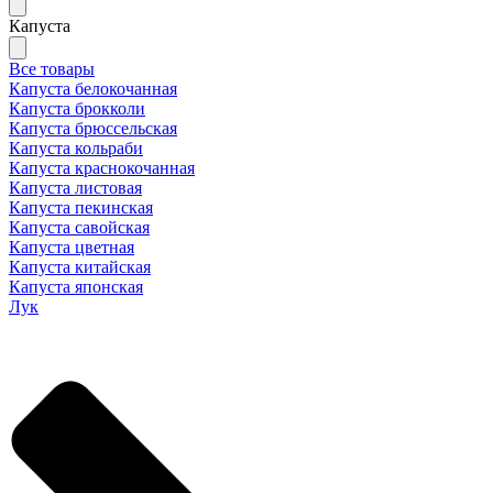
Капуста
Все товары
Капуста белокочанная
Капуста брокколи
Капуста брюссельская
Капуста кольраби
Капуста краснокочанная
Капуста листовая
Капуста пекинская
Капуста савойская
Капуста цветная
Капуста китайская
Капуста японская
Лук