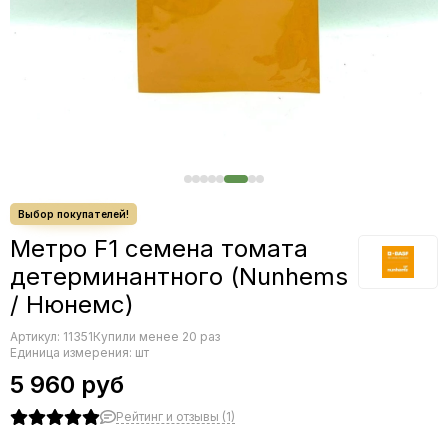
Редис
Редька
Салат
Свекла
Сельдерей
Спаржа
Томат
Тыква
Земляника
Микрозелень - семена для проращивания
Метро F1 семена томата
Фасоль
детерминантного (Nunhems
Фенхель
/ Нюнемс)
Артикул:
11351
Купили менее 20 раз
Единица измерения: шт
5 960 руб
Рейтинг и отзывы (1)