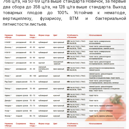
768 ц/га, на 50-69 ц/га выше стандарта Новичок, за первые
два сбора до 358 ц/га, на 128 ц/га выше стандарта. Выход
товарных плодов до 100%. Устойчив к нематоде,
вертициллезу, фузариозу, ВТМ и бактериальной
пятнистости листьев.