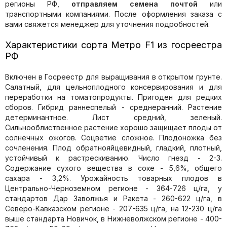
регионы РФ,
отправляем семена почтой
или
транспортными компаниями. После оформления заказа с
вами свяжется менеджер для уточнения подробностей.
Характеристики сорта Метро F1 из госреестра
РФ
Включен в Госреестр для выращивания в открытом грунте.
Салатный, для цельноплодного консервирования и для
переработки на томатопродукты. Пригоден для редких
сборов. Гибрид раннеспелый - среднеранний. Растение
детерминантное. Лист средний, зеленый.
Сильнооблиственное растение хорошо защищает плоды от
солнечных ожогов. Соцветие сложное. Плодоножка без
сочленения. Плод обратнояйцевидный, гладкий, плотный,
устойчивый к растрескиванию. Число гнезд - 2-3.
Содержание сухого вещества в соке - 5,6%, общего
сахара - 3,2%. Урожайность товарных плодов в
Центрально-Черноземном регионе - 364-726 ц/га, у
стандартов Дар Заволжья и Ракета - 260-622 ц/га, в
Северо-Кавказском регионе - 207-635 ц/га, на 12-230 ц/га
выше стандарта Новичок, в Нижневолжском регионе - 400-