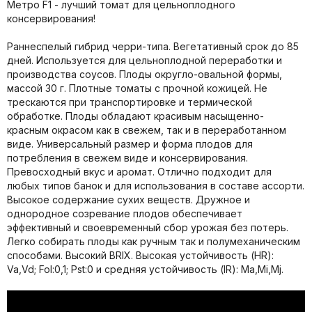
Метро F1 - лучший томат для цельноплодного
консервирования!
Раннеспелый гибрид черри-типа. Вегетативный срок до 85
дней. Используется для цельноплодной переработки и
производства соусов. Плоды округло-овальной формы,
массой 30 г. Плотные томаты с прочной кожицей. Не
трескаются при транспортировке и термической
обработке. Плоды обладают красивым насыщенно-
красным окрасом как в свежем, так и в переработанном
виде. Универсальный размер и форма плодов для
потребления в свежем виде и консервирования.
Превосходный вкус и аромат. Отлично подходит для
любых типов банок и для использования в составе ассорти.
Высокое содержание сухих веществ. Дружное и
однородное созревание плодов обеспечивает
эффективный и своевременный сбор урожая без потерь.
Легко собирать плоды как ручным так и полумеханическим
способами. Высокий BRIX. Высокая устойчивость (HR):
Va,Vd; Fol:0,1; Pst:0 и средняя устойчивость (IR): Ma,Mi,Mj.