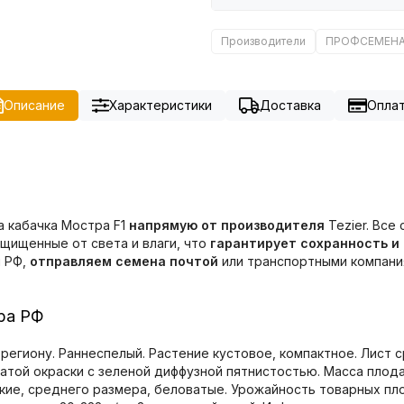
Производители
ПРОФСЕМЕН
Описание
Характеристики
Доставка
Опла
а кабачка Мостра F1
напрямую от производителя
Tezier. Все
ащищенные от света и влаги, что
гарантирует сохранность и
ы РФ,
отправляем семена почтой
или транспортными компания
ра РФ
региону. Раннеспелый. Растение кустовое, компактное. Лист с
ой окраски с зеленой диффузной пятнистостью. Масса плода 0,
кие, среднего размера, беловатые. Урожайность товарных пло