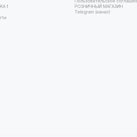
Пользовательское соглаше
А ❗️
РОЗНИЧНЫЙ МАГАЗИН
Telegram (канал)
аты