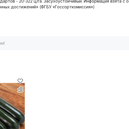
стандартов - 20-322 ц/га. Засухоустойчивый. Информация взята 
онных достижений» (ФГБУ «Госсорткомиссия»)
ым!