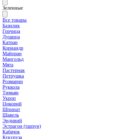
Зеленные
Все товары
Базилик
Горчица
Душица
Катран
Кориандр
Майоран
Мангольд
Мята
Пастернак
Петрушка
Розмарин
Руккола
Тимьян
Укроп
Цикорий
Шпинат
Щавель
Эндивий
Эстрагон (тархун)
Кабачок
Кукуруза