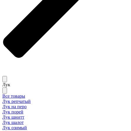
Лук
Все товары
Лук репчатый
Лук на перо
Лук порей
Лук шнитт
Лук шалот
Лук озимый