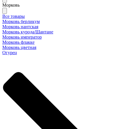
Морковь
Все товары
Морковь берликум
Морковь нантская
Морковь курода/Шантане
Морковь император
Морковь флакке
Морковь цветная
Огурец