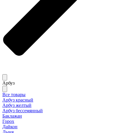
Арбуз
Все товары
Арбуз красный
Арбуз желтый
Арбуз бессемянный
Баклажан
Горох
Дайкон
Дыня