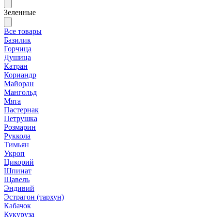
Зеленные
Все товары
Базилик
Горчица
Душица
Катран
Кориандр
Майоран
Мангольд
Мята
Пастернак
Петрушка
Розмарин
Руккола
Тимьян
Укроп
Цикорий
Шпинат
Щавель
Эндивий
Эстрагон (тархун)
Кабачок
Кукуруза