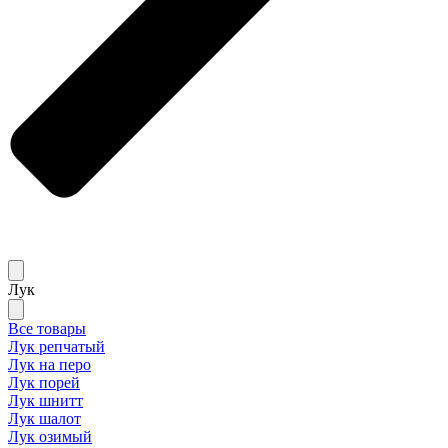
Лук
Все товары
Лук репчатый
Лук на перо
Лук порей
Лук шнитт
Лук шалот
Лук озимый