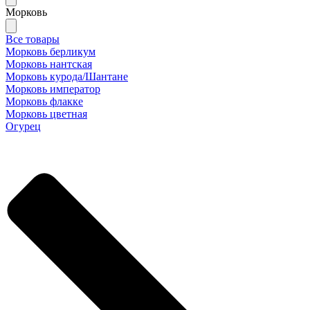
Морковь
Все товары
Морковь берликум
Морковь нантская
Морковь курода/Шантане
Морковь император
Морковь флакке
Морковь цветная
Огурец