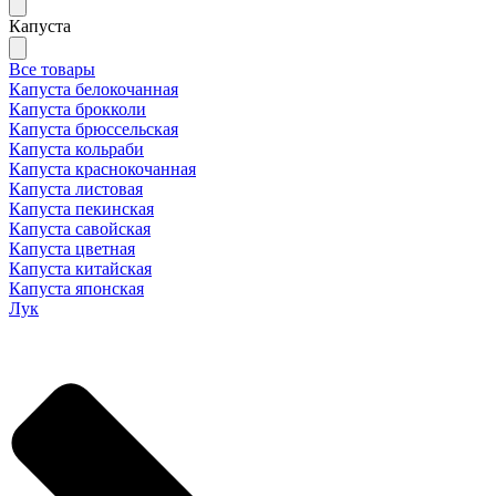
Капуста
Все товары
Капуста белокочанная
Капуста брокколи
Капуста брюссельская
Капуста кольраби
Капуста краснокочанная
Капуста листовая
Капуста пекинская
Капуста савойская
Капуста цветная
Капуста китайская
Капуста японская
Лук