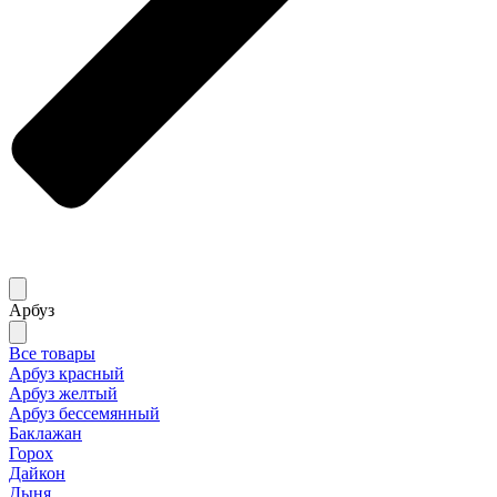
Арбуз
Все товары
Арбуз красный
Арбуз желтый
Арбуз бессемянный
Баклажан
Горох
Дайкон
Дыня