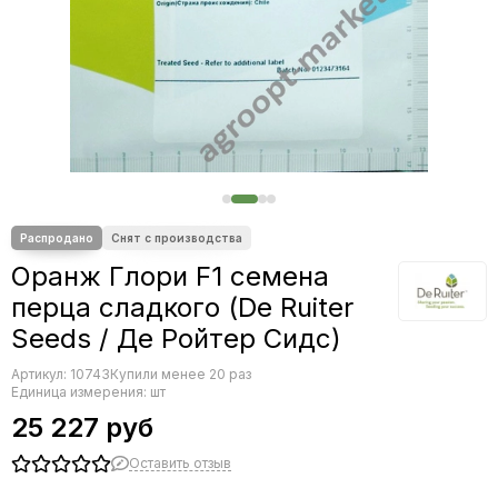
Редис
Редька
Салат
Свекла
Сельдерей
Спаржа
Томат
Тыква
Земляника
Микрозелень - семена для проращивания
Оранж Глори F1 семена
Фасоль
перца сладкого (De Ruiter
Фенхель
Seeds / Де Ройтер Сидс)
Артикул:
10743
Купили менее 20 раз
Единица измерения: шт
25 227 руб
Оставить отзыв