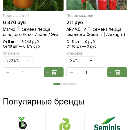
Перец сладкий
Перец сладкий
6 370 руб
211 руб
Магно F1 семена перца
АРИАДНИ F1 семена перца
сладкого (Enza Zaden / Энза
сладкого (Seminis | Alexagro)
Заден)
От
5 шт
—
6 243 руб
От
5 шт
—
0 руб
От
10 шт
—
6 179 руб
От
10 шт
—
0 руб
Упаковка
Упаковка
Популярные бренды