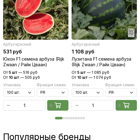
Арбуз красный
Арбуз красный
531 руб
1 108 руб
Юкон F1 семена арбуза (Rijk
Лузитана F1 семена арбуза
Zwaan / Райк Цваан)
(Rijk Zwaan / Райк Цваан)
От
5 шт
—
516 руб
От
5 шт
—
1 085 руб
От
10 шт
—
505 руб
От
10 шт
—
1 074 руб
Упаковка
Фракция семян
Упаковка
Фракция семян
Популярные бренды