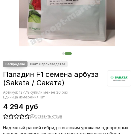
Редис
Редька
Салат
Свекла
Сельдерей
Спаржа
Томат
Тыква
Земляника
Микрозелень - семена для проращивания
Паладин F1 семена арбуза
Фасоль
(Sakata / Саката)
Фенхель
Артикул:
12779
Купили менее 20 раз
Единица измерения: шт
4 294 руб
Оставить отзыв
Надежный ранний гибрид с высоким урожаем однородных
плодов высокого качества на протяжении всего сбора.