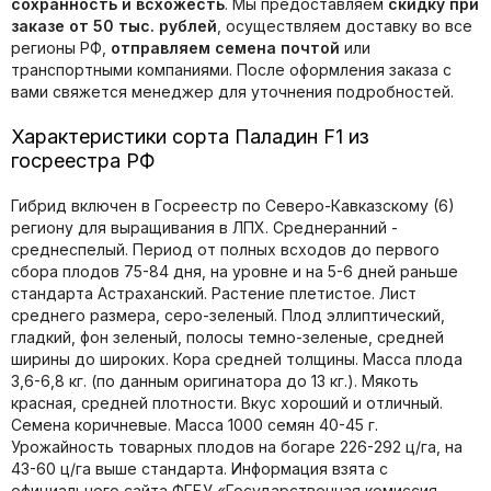
сохранность и всхожесть
. Мы предоставляем
скидку при
заказе от 50 тыс. рублей
, осуществляем доставку во все
регионы РФ,
отправляем семена почтой
или
транспортными компаниями. После оформления заказа с
вами свяжется менеджер для уточнения подробностей.
Характеристики сорта Паладин F1 из
госреестра РФ
Гибрид включен в Госреестр по Северо-Кавказскому (6)
региону для выращивания в ЛПХ. Среднеранний -
среднеспелый. Период от полных всходов до первого
сбора плодов 75-84 дня, на уровне и на 5-6 дней раньше
стандарта Астраханский. Растение плетистое. Лист
среднего размера, серо-зеленый. Плод эллиптический,
гладкий, фон зеленый, полосы темно-зеленые, средней
ширины до широких. Кора средней толщины. Масса плода
3,6-6,8 кг. (по данным оригинатора до 13 кг.). Мякоть
красная, средней плотности. Вкус хороший и отличный.
Семена коричневые. Масса 1000 семян 40-45 г.
Урожайность товарных плодов на богаре 226-292 ц/га, на
43-60 ц/га выше стандарта. Информация взята с
официального сайта ФГБУ «Государственная комиссия