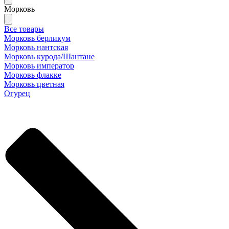
Морковь
Все товары
Морковь берликум
Морковь нантская
Морковь курода/Шантане
Морковь император
Морковь флакке
Морковь цветная
Огурец