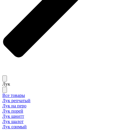
Лук
Все товары
Лук репчатый
Лук на перо
Лук порей
Лук шнитт
Лук шалот
Лук озимый