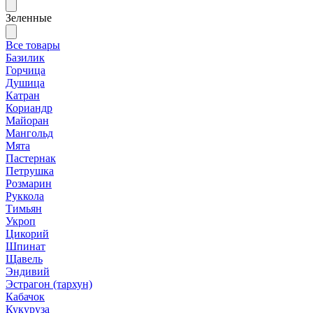
Зеленные
Все товары
Базилик
Горчица
Душица
Катран
Кориандр
Майоран
Мангольд
Мята
Пастернак
Петрушка
Розмарин
Руккола
Тимьян
Укроп
Цикорий
Шпинат
Щавель
Эндивий
Эстрагон (тархун)
Кабачок
Кукуруза