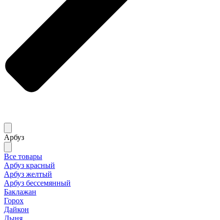
Арбуз
Все товары
Арбуз красный
Арбуз желтый
Арбуз бессемянный
Баклажан
Горох
Дайкон
Дыня