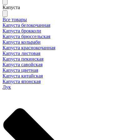
Капуста
Все товары
Капуста белокочанная
Капуста брокколи
Капуста брюссельская
Капуста кольраби
Капуста краснокочанная
Капуста листовая
Капуста пекинская
Капуста савойская
Капуста цветная
Капуста китайская
Капуста японская
Лук