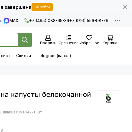
я завершена
Перейти
am
MAX
+7 (495) 088-65-39
+7 (916) 556-98-79
Профиль
Сравнение
Избранное
Корзина
-лист
Скидки
Telegram (канал)
ена капусты белокочанной
з
Единица измерения: шт
1)