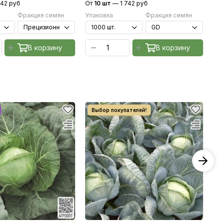
142 руб
От
10 шт
—
1 742 руб
От
Фракция семян
Упаковка
Фракция семян
Уп
В корзину
В корзину