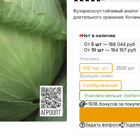
Фузариозоустойчивый аналог 
длительного хранения. Кочан
Нет в наличии
От
5 шт
—
188 044 руб
От
10 шт
—
184 167 руб
Упаковка
100 тыс. шт.
2500 шт.
Фракция семян
Калиброванные
Упаковка меньше (любит
+1938 бонусов за покупк
Задать вопрос
Подели