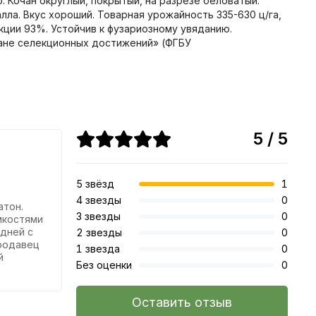
 Кочан округлый, покрытый, на разрезе беловатый.
алла. Вкус хороший. Товарная урожайность 335-630 ц/га,
кции 93%. Устойчив к фузариозному увяданию.
ране селекционных достижений» (ФГБУ
5 / 5
5 звёзд
1
4 звезды
0
атон.
3 звезды
0
мкостями
 дней с
2 звезды
0
Продавец
1 звезда
0
й
Без оценки
0
Оставить отзыв