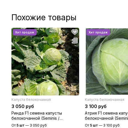
Похожие товары
Капуста белокочанная
Капуста белокочанная
3 050 руб
3 100 руб
Ринда F1 семена капусты
Атрия F1 семена кап
белокочанной (Seminis /
белокочанной (Semini
Семинис)
Семинис)
От
5 шт
—
3 050 руб
От
5 шт
—
3 100 руб