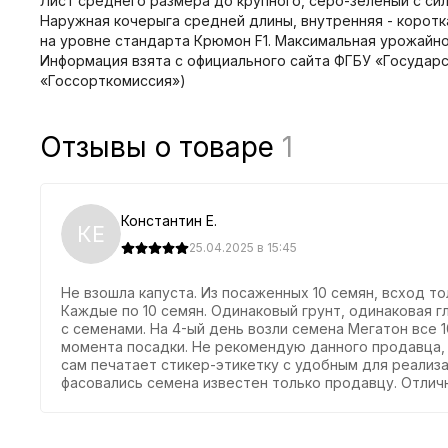
Лист среднего размера до крупного, серо-зеленый с сил
Наружная кочерыга средней длины, внутренняя - короткая
на уровне стандарта Крюмон F1. Максимальная урожайнос
Информация взята с официального сайта ФГБУ «Государ
«Госсорткомиссия»)
Отзывы о товаре
1
Константин Е.
КЕ
25.04.2025 в 15:45
Не взошла капуста. Из посаженных 10 семян, всход т
Каждые по 10 семян. Одинаковый грунт, одинаковая г
с семенами. На 4-ый день возли семена Мегатон все 1
момента посадки. Не рекомендую данного продавца, 
сам печатает стикер-этикетку с удобным для реализа
фасовались семена известен только продавцу. Отли