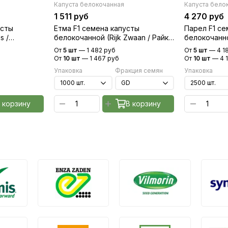
Капуста белокочанная
Капуста бело
1 511 руб
4 270 руб
усты
Етма F1 семена капусты
Парел F1 се
s /
белокочанной (Rijk Zwaan / Райк
белокочанно
Цваан)
От
5 шт
—
1 482 руб
От
5 шт
—
4 1
От
10 шт
—
1 467 руб
От
10 шт
—
4 
Упаковка
Фракция семян
Упаковка
 корзину
В корзину