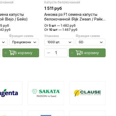
кочанная
Капуста белокочанная
Ка
1 511 руб
5 
мена капусты
Анкома рз F1 семена капусты
Ха
й (Bejo / Бейо)
белокочанной (Rijk Zwaan / Райк
бе
Цваан)
85 руб
От
5 шт
—
1 482 руб
От
142 руб
От
10 шт
—
1 467 руб
От
Фракция семян
Упаковка
Фракция семян
Уп
В корзину
В корзину