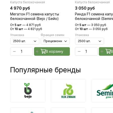
Капуста белокочанная
Капуста белокочанная
4 970 руб
3 050 руб
Мегатон F1 семена капусты
Ринда F1 семена кап
белокочанной (Bejo / Бейо)
белокочанной (Semini
Семинис)
От
5 шт
—
4 871 руб
От
5 шт
—
3 050 руб
От
10 шт
—
4 821 руб
От
10 шт
—
3 050 руб
Упаковка
Фракция семян
Упаковка
В корзину
В
Популярные бренды