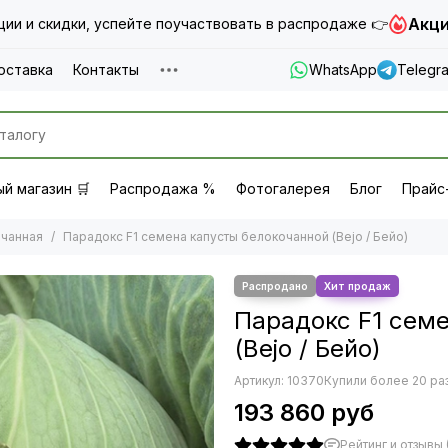
Акци
ии и скидки, успейте поучаствовать в распродаже 👉
оставка
Контакты
WhatsApp
Telegr
й магазин 🛒
Распродажа %
Фотогалерея
Блог
Прайс
очанная
Парадокс F1 семена капусты белокочанной (Bejo / Бейо)
Парадокс F1 сем
(Bejo / Бейо)
Артикул:
10370
Купили более 20 ра
193 860 руб
Рейтинг и отзывы (