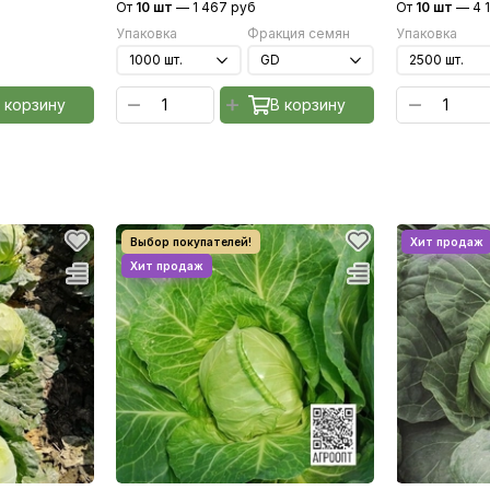
От
10 шт
—
1 467 руб
От
10 шт
—
4 
Упаковка
Фракция семян
Упаковка
 корзину
В корзину