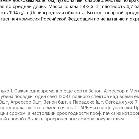
ьным восковым налетом, пузырчатый, слабоволнистый по краю.
 до средней длины. Масса кочана 1,8-3,3 кг., плотность 4,7 б
ть 1194 ц/га (Ленинградская область). Выход товарной проду
ственная комиссия Российской Федерации по иcпытанию и ох
олько 1. Сажал одновременно еще сорта Зенон, Агрессор и Мег
лубина посадки, один свет 120ВТ полного спектра над всеми е
0шт, Агрессор 9шт, Зенон 6шт, а Парадокс 1шт. Сегодня уже 7
предополагаю что семена очень СТАРЫЕ из проф. упаковки. 
ции сроком, а настоящий срок годности проф. пачки из которо
чный способ сбывать просроченные семена покупателям