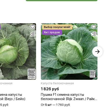
кочанная
Капуста белокочанная
Ка
1 826 руб
1 
мена капусты
Пушма F1 семена капусты
Ан
й (Bejo / Бейо)
белокочанной (Rijk Zwaan / Райк
бе
Цваан)
Цв
85 руб
От
5 шт
—
1 760 руб
От