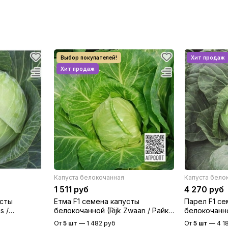
Капуста белокочанная
Капуста бело
1 511 руб
4 270 руб
усты
Етма F1 семена капусты
Парел F1 се
s /
белокочанной (Rijk Zwaan / Райк
белокочанно
Цваан)
От
5 шт
—
1 482 руб
От
5 шт
—
4 1