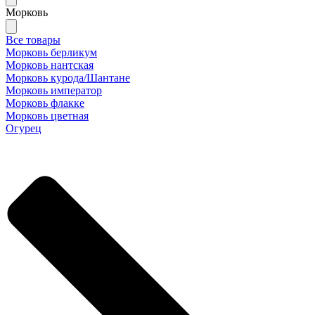
Морковь
Все товары
Морковь берликум
Морковь нантская
Морковь курода/Шантане
Морковь император
Морковь флакке
Морковь цветная
Огурец