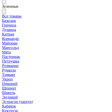
Зеленные
Все товары
Базилик
Горчица
Душица
Катран
Кориандр
Майоран
Мангольд
Мята
Пастернак
Петрушка
Розмарин
Руккола
Тимьян
Укроп
Цикорий
Шпинат
Щавель
Эндивий
Эстрагон (тархун)
Кабачок
Кукуруза