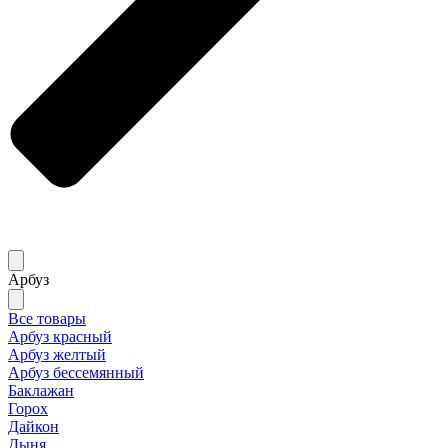
Арбуз
Все товары
Арбуз красный
Арбуз желтый
Арбуз бессемянный
Баклажан
Горох
Дайкон
Дыня