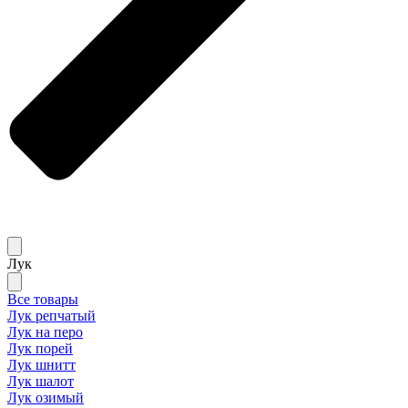
Лук
Все товары
Лук репчатый
Лук на перо
Лук порей
Лук шнитт
Лук шалот
Лук озимый