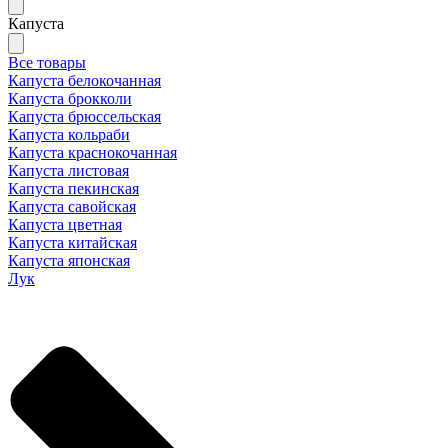
Капуста
Все товары
Капуста белокочанная
Капуста брокколи
Капуста брюссельская
Капуста кольраби
Капуста краснокочанная
Капуста листовая
Капуста пекинская
Капуста савойская
Капуста цветная
Капуста китайская
Капуста японская
Лук